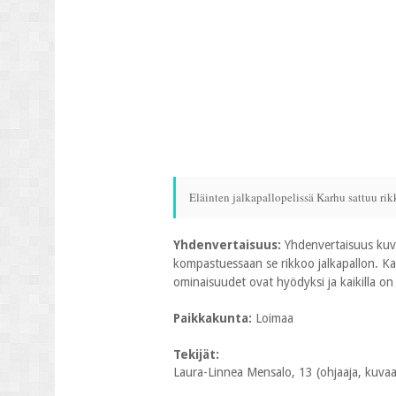
Eläinten jalkapallopelissä Karhu sattuu rik
Yhdenvertaisuus:
Yhdenvertaisuus kuva
kompastuessaan se rikkoo jalkapallon. Karh
ominaisuudet ovat hyödyksi ja kaikilla on 
Paikkakunta:
Loimaa
Tekijät:
Laura-Linnea Mensalo, 13 (ohjaaja, kuvaaja