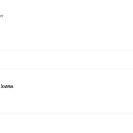
er
i kuvaa