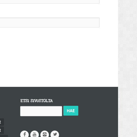
ETSI SIVUSTOLTA
Haku:
t
t