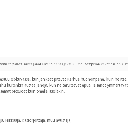
komaan pallon, mistä jänöt eivät pidä ja ajavat suuren, kömpelön kaverinsa pois. Pe
stuu elokuvassa, kun jänikset pitävät Karhua huonompana, kuin he itse, ko
u kuitenkin auttaa Jänöjä, kun ne tarvitsevat apua, ja Jänöt ymmärtävät, e
samat oikeudet kuin omalla itselläkin.
, leikkaaja, käsikirjoittaja, muu avustaja)