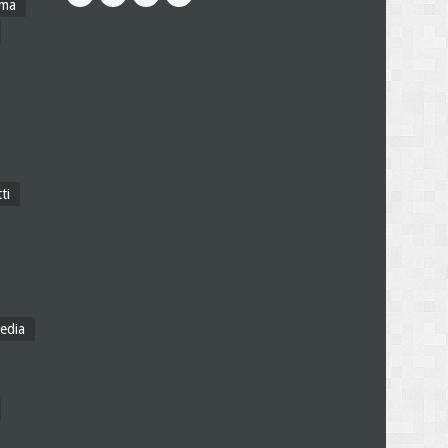
ama
ti
edia