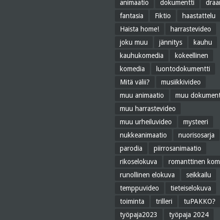
animaatio
dokumentti
dra
fantasia
Fiktio
haastattelu
Haista home!
harrastevideo
joku muu
jännitys
kauhu
kauhukomedia
kokeellinen
komedia
luontodokumentti
Mitä välii?
musiikkivideo
muu animaatio
muu dokument
muu harrastevideo
muu urheiluvideo
mysteeri
nukkeanimaatio
nuorisosarja
parodia
piirrosanimaatio
rikoselokuva
romanttinen kom
runollinen elokuva
seikkailu
temppuvideo
tieteiselokuva
toiminta
trilleri
tuPAKKO?
työpaja2023
työpaja 2024