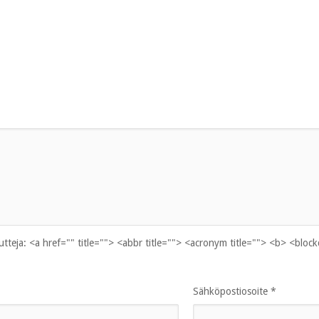
uutteja:
<a href="" title=""> <abbr title=""> <acronym title=""> <b> <bloc
Sähköpostiosoite
*