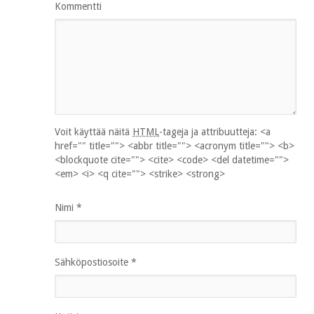
Kommentti
Voit käyttää näitä
HTML
-tageja ja attribuutteja:
<a
href="" title=""> <abbr title=""> <acronym title=""> <b>
<blockquote cite=""> <cite> <code> <del datetime="">
<em> <i> <q cite=""> <strike> <strong>
Nimi
*
Sähköpostiosoite
*