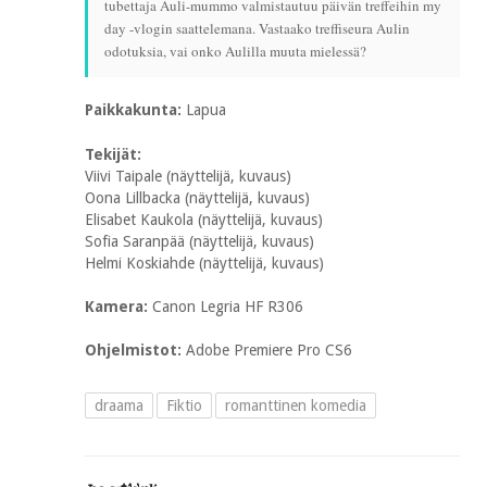
tubettaja Auli-mummo valmistautuu päivän treffeihin my
day -vlogin saattelemana. Vastaako treffiseura Aulin
odotuksia, vai onko Aulilla muuta mielessä?
Paikkakunta:
Lapua
Tekijät:
Viivi Taipale (näyttelijä, kuvaus)
Oona Lillbacka (näyttelijä, kuvaus)
Elisabet Kaukola (näyttelijä, kuvaus)
Sofia Saranpää (näyttelijä, kuvaus)
Helmi Koskiahde (näyttelijä, kuvaus)
Kamera:
Canon Legria HF R306
Ohjelmistot:
Adobe Premiere Pro CS6
draama
Fiktio
romanttinen komedia