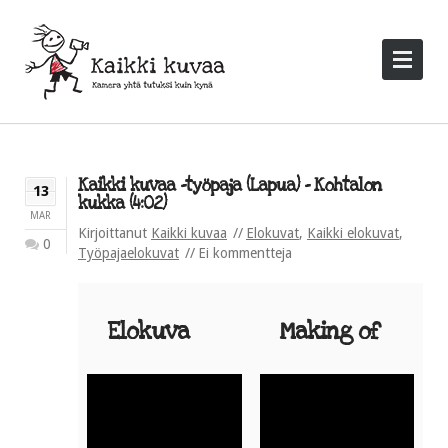
Kaikki kuvaa -työpaja (Lapua) – Kohtalon
13
kukka (4:02)
MAR
Kirjoittanut
Kaikki kuvaa
Elokuvat
,
Kaikki elokuvat
,
0
Työpajaelokuvat
Ei kommentteja
Elokuva
Making of