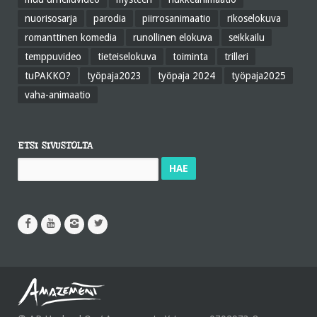
nuorisosarja
parodia
piirrosanimaatio
rikoselokuva
romanttinen komedia
runollinen elokuva
seikkailu
temppuvideo
tieteiselokuva
toiminta
trilleri
tuPAKKO?
työpaja2023
työpaja 2024
työpaja2025
vaha-animaatio
ETSI SIVUSTOLTA
Haku: