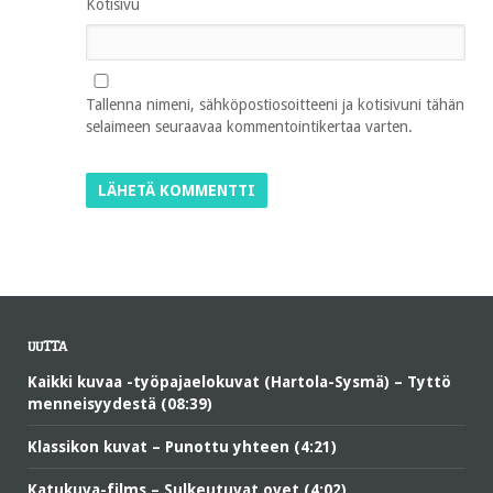
Kotisivu
Tallenna nimeni, sähköpostiosoitteeni ja kotisivuni tähän
selaimeen seuraavaa kommentointikertaa varten.
UUTTA
Kaikki kuvaa -työpajaelokuvat (Hartola-Sysmä) – Tyttö
menneisyydestä (08:39)
Klassikon kuvat – Punottu yhteen (4:21)
Katukuva-films – Sulkeutuvat ovet (4:02)