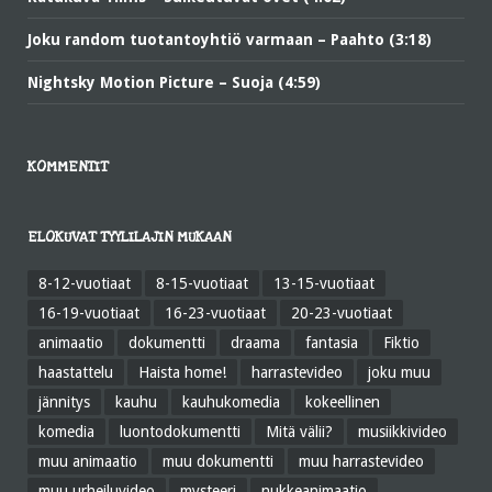
Joku random tuotantoyhtiö varmaan – Paahto (3:18)
Nightsky Motion Picture – Suoja (4:59)
KOMMENTIT
ELOKUVAT TYYLILAJIN MUKAAN
8-12-vuotiaat
8-15-vuotiaat
13-15-vuotiaat
16-19-vuotiaat
16-23-vuotiaat
20-23-vuotiaat
animaatio
dokumentti
draama
fantasia
Fiktio
haastattelu
Haista home!
harrastevideo
joku muu
jännitys
kauhu
kauhukomedia
kokeellinen
komedia
luontodokumentti
Mitä välii?
musiikkivideo
muu animaatio
muu dokumentti
muu harrastevideo
muu urheiluvideo
mysteeri
nukkeanimaatio