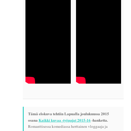
Tämä elokuva tehtiin Lapualla joulukuussa 2015
osana
Kaikki kuvaa -työpajat 2015-16
-hanketta.
Romanttisessa komediassa herttainen vloggaaja ja