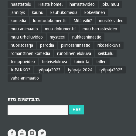
haastattelu
Haista home!
harrastevideo
joku muu
jännitys
kauhu
kauhukomedia
kokeellinen
komedia
luontodokumentti
Mitä välii?
musiikkivideo
muu animaatio
muu dokumentti
muu harrastevideo
muu urheiluvideo
mysteeri
nukkeanimaatio
nuorisosarja
parodia
piirrosanimaatio
rikoselokuva
romanttinen komedia
runollinen elokuva
seikkailu
temppuvideo
tieteiselokuva
toiminta
trilleri
tuPAKKO?
työpaja2023
työpaja 2024
työpaja2025
vaha-animaatio
ETSI SIVUSTOLTA
Haku: