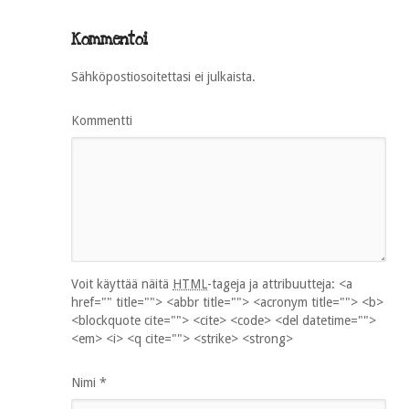
Kommentoi
Sähköpostiosoitettasi ei julkaista.
Kommentti
Voit käyttää näitä
HTML
-tageja ja attribuutteja:
<a
href="" title=""> <abbr title=""> <acronym title=""> <b>
<blockquote cite=""> <cite> <code> <del datetime="">
<em> <i> <q cite=""> <strike> <strong>
Nimi
*