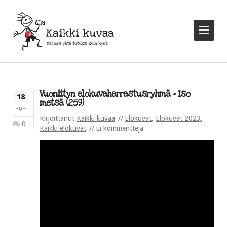
Vuoniityn elokuvaharrastusryhmä – Iso
18
metsä (2:59)
HUH
Kirjoittanut
Kaikki kuvaa
Elokuvat
,
Elokuvat 2023
,
0
Kaikki elokuvat
Ei kommentteja