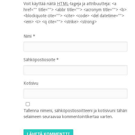
Voit käyttää näitä
HTML
-tageja ja attribuutteja:
<a
href="" title=""> <abbr title=""> <acronym title=""> <b>
<blockquote cite=""> <cite> <code> <del datetime="">
<em> <i> <q cite=""> <strike> <strong>
Nimi
*
Sähköpostiosoite
*
Kotisivu
Tallenna nimeni, sähköpostiosoitteeni ja kotisivuni tähän
selaimeen seuraavaa kommentointikertaa varten.