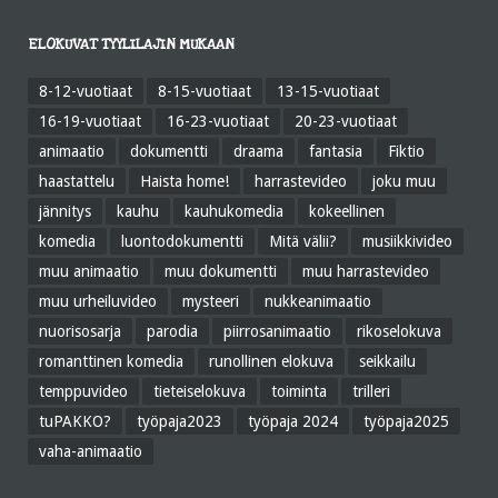
ELOKUVAT TYYLILAJIN MUKAAN
8-12-vuotiaat
8-15-vuotiaat
13-15-vuotiaat
16-19-vuotiaat
16-23-vuotiaat
20-23-vuotiaat
animaatio
dokumentti
draama
fantasia
Fiktio
haastattelu
Haista home!
harrastevideo
joku muu
jännitys
kauhu
kauhukomedia
kokeellinen
komedia
luontodokumentti
Mitä välii?
musiikkivideo
muu animaatio
muu dokumentti
muu harrastevideo
muu urheiluvideo
mysteeri
nukkeanimaatio
nuorisosarja
parodia
piirrosanimaatio
rikoselokuva
romanttinen komedia
runollinen elokuva
seikkailu
temppuvideo
tieteiselokuva
toiminta
trilleri
tuPAKKO?
työpaja2023
työpaja 2024
työpaja2025
vaha-animaatio