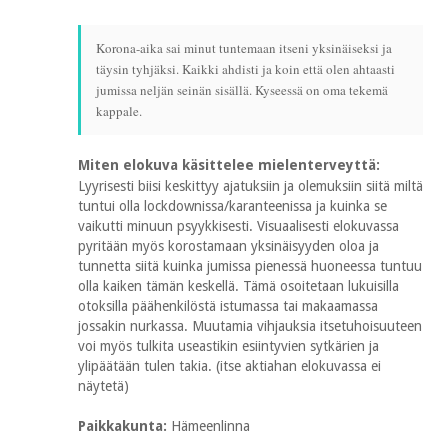
Korona-aika sai minut tuntemaan itseni yksinäiseksi ja
täysin tyhjäksi. Kaikki ahdisti ja koin että olen ahtaasti
jumissa neljän seinän sisällä. Kyseessä on oma tekemä
kappale.
Miten elokuva käsittelee mielenterveyttä:
Lyyrisesti biisi keskittyy ajatuksiin ja olemuksiin siitä miltä
tuntui olla lockdownissa/karanteenissa ja kuinka se
vaikutti minuun psyykkisesti. Visuaalisesti elokuvassa
pyritään myös korostamaan yksinäisyyden oloa ja
tunnetta siitä kuinka jumissa pienessä huoneessa tuntuu
olla kaiken tämän keskellä. Tämä osoitetaan lukuisilla
otoksilla päähenkilöstä istumassa tai makaamassa
jossakin nurkassa. Muutamia vihjauksia itsetuhoisuuteen
voi myös tulkita useastikin esiintyvien sytkärien ja
ylipäätään tulen takia. (itse aktiahan elokuvassa ei
näytetä)
Paikkakunta:
Hämeenlinna