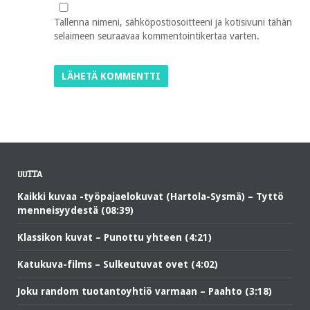
Tallenna nimeni, sähköpostiosoitteeni ja kotisivuni tähän
selaimeen seuraavaa kommentointikertaa varten.
UUTTA
Kaikki kuvaa -työpajaelokuvat (Hartola-Sysmä) – Tyttö
menneisyydestä (08:39)
Klassikon kuvat – Punottu yhteen (4:21)
Katukuva-films – Sulkeutuvat ovet (4:02)
Joku random tuotantoyhtiö varmaan – Paahto (3:18)