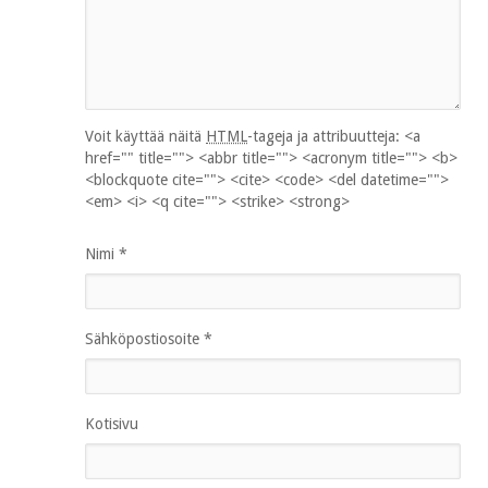
Voit käyttää näitä
HTML
-tageja ja attribuutteja:
<a
href="" title=""> <abbr title=""> <acronym title=""> <b>
<blockquote cite=""> <cite> <code> <del datetime="">
<em> <i> <q cite=""> <strike> <strong>
Nimi
*
Sähköpostiosoite
*
Kotisivu