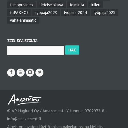
temppuvideo
tieteiselokuva
toiminta
trilleri
tuPAKKO?
työpaja2023
työpaja 2024
työpaja2025
vaha-animaatio
ETSI SIVUSTOLTA
Haku:
© AP Haglund Oy / Amazement · Y-tunnus: 0702973-8 ·
info@amazement.fi
Aineiston luvaton käyttö toisen palvelun osana kielletty.