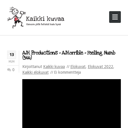
AJH Productions – AJHorrible – Feeling Numb
13
(3:44)
HUH
Kirjoittanut
Kaikki kuvaa
Elokuvat
,
Elokuvat 2022
,
0
Kaikki elokuvat
Ei kommentteja