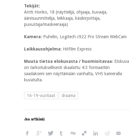
Tekijät:
Antti Honko, 18 (näyttelijä, ohjaaja, kuvaaja,
äänisuunnittelija, leikkaaja, käsikirjoittaja,
puvustaja/maskeeraaja)
Kamera:
Puhelin, Logitech c922 Pro Stream WebCam
Leikkausohjelma:
HitFilm Express
Muuta tietoa elokuvasta / huomioitavaa:
Elokuva
on tarkoituksellisesti skaalattu 4:3 formaattiin
saadakseni sen näyttämään vanhalta, VHS kameralla
kuvatulta.
16-19-vuotiaat
draama
Jaa artikkeli