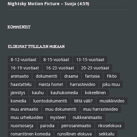
Nightsky Motion Picture – Suoja (4:59)
KOMMENTIT
ELOKUVAT TYYLILAJIN MUKAAN
8-12-vuotiaat
8-15-vuotiaat
13-15-vuotiaat
16-19-vuotiaat
16-23-vuotiaat
20-23-vuotiaat
animaatio
dokumentti
draama
fantasia
Fiktio
haastattelu
Haista home!
harrastevideo
joku muu
jännitys
kauhu
kauhukomedia
kokeellinen
komedia
luontodokumentti
Mitä välii?
musiikkivideo
muu animaatio
muu dokumentti
muu harrastevideo
muu urheiluvideo
mysteeri
nukkeanimaatio
nuorisosarja
parodia
piirrosanimaatio
rikoselokuva
romanttinen komedia
runollinen elokuva
seikkailu