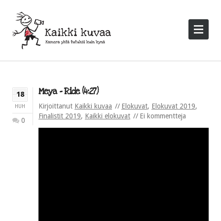
Meya – Ride (4:27)
18
Kirjoittanut
Kaikki kuvaa
Elokuvat
,
Elokuvat 2019
,
HUH
Finalistit 2019
,
Kaikki elokuvat
Ei kommentteja
0