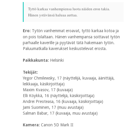
Tyttö karkaa vanhempiensa luota näiden eron takia.
Hänen ystävänsä haluaa auttaa.
Ero:
Tytön vanhemmat eroavat, tyttö karkaa kotoa ja
on pois tolaltaan. Hänen vanhempansa soittavat tytön
parhaalle kaverille ja pyytävät tätä hakemaan tytön.
Paluumatkalla kaverukset keskustelevat erosta.
Paikkakunta:
Helsinki
Tekijät:
Yegor Chmilewsky, 17 (näyttelijä, kuvaaja, äänittäjä,
leikkaaja, käsikirjoittaja)
Maxim Kvasov, 17 (kuvaaja)
Elli Köykkä, 16 (näyttelijä, käsikirjoittaja)
Andrei Preoteasa, 16 (kuvaaja, käsikirjoittaja)
Jami Suominen, 17 (muu avustaja)
Salman Babar, 17 (kuvaaja, muu avustaja)
Kamera:
Canon 5D Mark II