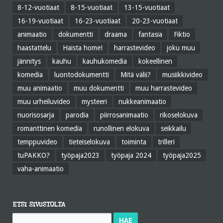
8-12-vuotiaat
8-15-vuotiaat
13-15-vuotiaat
16-19-vuotiaat
16-23-vuotiaat
20-23-vuotiaat
animaatio
dokumentti
draama
fantasia
Fiktio
haastattelu
Haista home!
harrastevideo
joku muu
jännitys
kauhu
kauhukomedia
kokeellinen
komedia
luontodokumentti
Mitä välii?
musiikkivideo
muu animaatio
muu dokumentti
muu harrastevideo
muu urheiluvideo
mysteeri
nukkeanimaatio
nuorisosarja
parodia
piirrosanimaatio
rikoselokuva
romanttinen komedia
runollinen elokuva
seikkailu
temppuvideo
tieteiselokuva
toiminta
trilleri
tuPAKKO?
työpaja2023
työpaja 2024
työpaja2025
vaha-animaatio
ETSI SIVUSTOLTA
Haku: