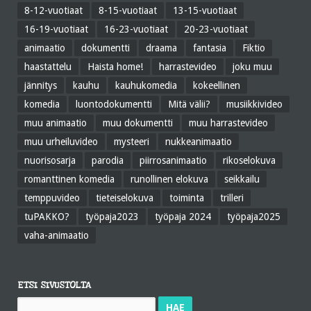
8-12-vuotiaat
8-15-vuotiaat
13-15-vuotiaat
16-19-vuotiaat
16-23-vuotiaat
20-23-vuotiaat
animaatio
dokumentti
draama
fantasia
Fiktio
haastattelu
Haista home!
harrastevideo
joku muu
jännitys
kauhu
kauhukomedia
kokeellinen
komedia
luontodokumentti
Mitä välii?
musiikkivideo
muu animaatio
muu dokumentti
muu harrastevideo
muu urheiluvideo
mysteeri
nukkeanimaatio
nuorisosarja
parodia
piirrosanimaatio
rikoselokuva
romanttinen komedia
runollinen elokuva
seikkailu
temppuvideo
tieteiselokuva
toiminta
trilleri
tuPAKKO?
työpaja2023
työpaja 2024
työpaja2025
vaha-animaatio
ETSI SIVUSTOLTA
Haku: