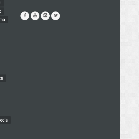
t
t
ama
ti
edia