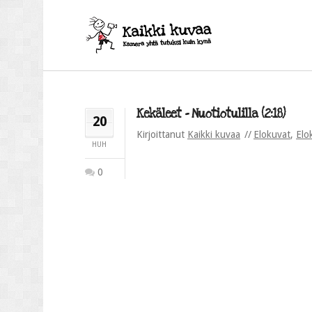
Kekäleet – Nuotiotulilla (2:18)
20
Kirjoittanut
Kaikki kuvaa
Elokuvat
,
Elo
HUH
0