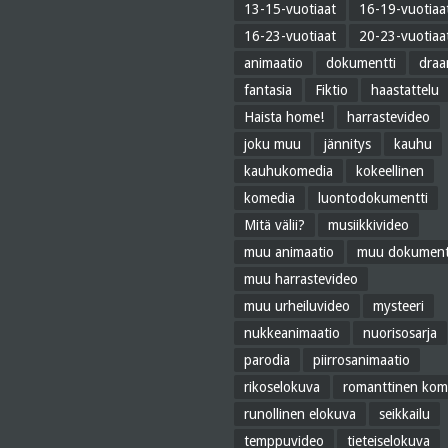
13-15-vuotiaat
16-19-vuotiaa
16-23-vuotiaat
20-23-vuotiaa
animaatio
dokumentti
dra
fantasia
Fiktio
haastattelu
Haista home!
harrastevideo
joku muu
jännitys
kauhu
kauhukomedia
kokeellinen
komedia
luontodokumentti
Mitä välii?
musiikkivideo
muu animaatio
muu dokument
muu harrastevideo
muu urheiluvideo
mysteeri
nukkeanimaatio
nuorisosarja
parodia
piirrosanimaatio
rikoselokuva
romanttinen kom
runollinen elokuva
seikkailu
temppuvideo
tieteiselokuva