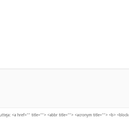
uutteja:
<a href="" title=""> <abbr title=""> <acronym title=""> <b> <bloc