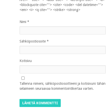
<blockquote cite=""> <cite> <code> <del datetime="">
<em> <i> <q cite=""> <strike> <strong>
Nimi
*
Sähköpostiosoite
*
Kotisivu
Tallenna nimeni, sähköpostiosoitteeni ja kotisivuni tähän
selaimeen seuraavaa kommentointikertaa varten.