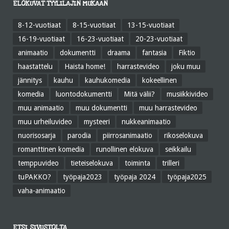
ELOKUVAT TYYLILAJIN MUKAAN
8-12-vuotiaat
8-15-vuotiaat
13-15-vuotiaat
16-19-vuotiaat
16-23-vuotiaat
20-23-vuotiaat
animaatio
dokumentti
draama
fantasia
Fiktio
haastattelu
Haista home!
harrastevideo
joku muu
jännitys
kauhu
kauhukomedia
kokeellinen
komedia
luontodokumentti
Mitä välii?
musiikkivideo
muu animaatio
muu dokumentti
muu harrastevideo
muu urheiluvideo
mysteeri
nukkeanimaatio
nuorisosarja
parodia
piirrosanimaatio
rikoselokuva
romanttinen komedia
runollinen elokuva
seikkailu
temppuvideo
tieteiselokuva
toiminta
trilleri
tuPAKKO?
työpaja2023
työpaja 2024
työpaja2025
vaha-animaatio
ETSI SIVUSTOLTA