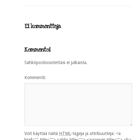
Ei kommentteja
Kommentoi
Sähköpostiosoitettasi ei julkaista.
Kommentti
Voit käyttää näitä
HTML
-tageja ja attribuutteja:
<a
href="" title=""> <abbr title=""> <acronym title=""> <b>