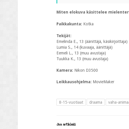
Miten elokuva käsittelee mielente
Paikkakunta:
Kotka
Tekijät:
Emelinda E., 13 (äänittäjä, käsikirjoittaja)
Lumia S., 14 (kuvaaja, äänittäjä)
Eemeli L., 13 (muu avustaja)
Tuukka K., 13 (muu avustaja)
Kamera:
Nikon D3500
Leikkausohjelma:
MovieMaker
8-15-vuotiaat
draama
vaha-anima
Jaa artikkeli