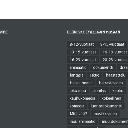
NTIT
ELOKUVAT TYYLILAJIN MUKAAN
8-12-vuotiaat
8-15-vuotiaat
13-15-vuotiaat
16-19-vuotiaa
16-23-vuotiaat
20-23-vuotiaa
animaatio
dokumentti
dra
fantasia
Fiktio
haastattelu
Haista home!
harrastevideo
joku muu
jännitys
kauhu
kauhukomedia
kokeellinen
komedia
luontodokumentti
Mitä välii?
musiikkivideo
muu animaatio
muu dokument