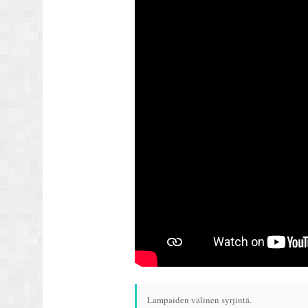
Lampaiden välinen syrjintä.