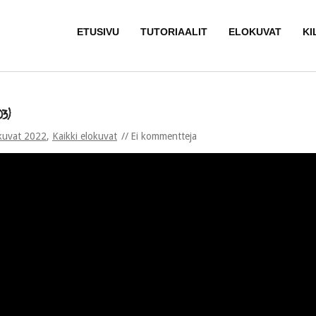
ETUSIVU
TUTORIAALIT
ELOKUVAT
KI
3)
kuvat 2022
,
Kaikki elokuvat
Ei kommentteja