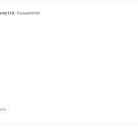
rveyttä:
Kiusaaminen
atio