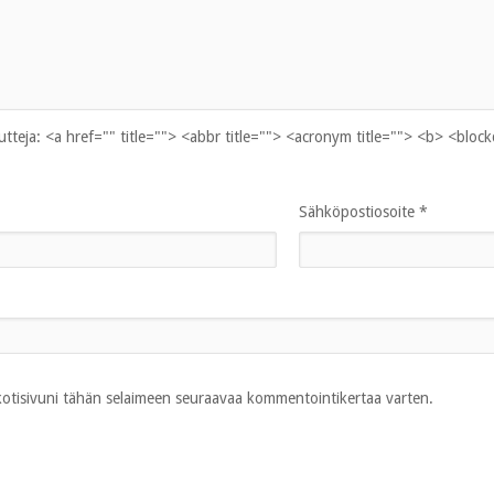
uutteja:
<a href="" title=""> <abbr title=""> <acronym title=""> <b> <bloc
Sähköpostiosoite
*
 kotisivuni tähän selaimeen seuraavaa kommentointikertaa varten.