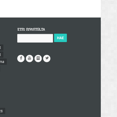
ETSI SIVUSTOLTA
Haku:
t
t
ama
ti