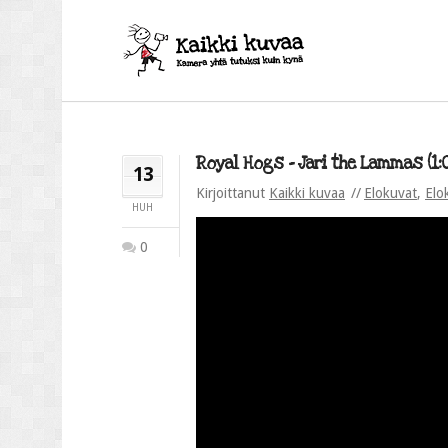
Royal Hogs – Jari the Lammas (1:0
13
Kirjoittanut
Kaikki kuvaa
Elokuvat
,
Elo
HUH
0