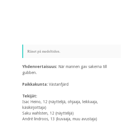
Rånet på medeltiden.
Yhdenvertaisuus:
När mannen gav sakerna till
gubben.
Paikkakunta:
Västanfjärd
Tekijät:
Isac Heino, 12 (näyttelijä, ohjaaja, leikkaaja,
käsikirjoittaja)
Saku wahlsten, 12 (näyttelijä)
André lindroos, 13 (kuvaaja, muu avustaja)