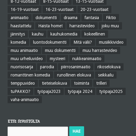
8-12-vuotiaat
8-15-vuotiaat
13-15-vuotiaat
16-19-vuotiaat
16-23-vuotiaat
20-23-vuotiaat
animaatio
dokumentti
draama
fantasia
Fiktio
haastattelu
Haista home!
harrastevideo
joku muu
jännitys
kauhu
kauhukomedia
kokeellinen
komedia
luontodokumentti
Mitä välii?
musiikkivideo
muu animaatio
muu dokumentti
muu harrastevideo
muu urheiluvideo
mysteeri
nukkeanimaatio
nuorisosarja
parodia
piirrosanimaatio
rikoselokuva
romanttinen komedia
runollinen elokuva
seikkailu
temppuvideo
tieteiselokuva
toiminta
trilleri
tuPAKKO?
työpaja2023
työpaja 2024
työpaja2025
vaha-animaatio
ETSI SIVUSTOLTA
Haku: