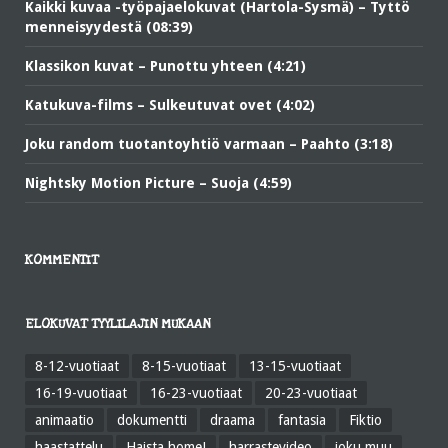
Kaikki kuvaa -työpajaelokuvat (Hartola-Sysmä) – Tyttö
menneisyydestä (08:39)
Klassikon kuvat – Punottu yhteen (4:21)
Katukuva-films – Sulkeutuvat ovet (4:02)
Joku random tuotantoyhtiö varmaan – Paahto (3:18)
Nightsky Motion Picture – Suoja (4:59)
KOMMENTIT
ELOKUVAT TYYLILAJIN MUKAAN
8-12-vuotiaat
8-15-vuotiaat
13-15-vuotiaat
16-19-vuotiaat
16-23-vuotiaat
20-23-vuotiaat
animaatio
dokumentti
draama
fantasia
Fiktio
haastattelu
Haista home!
harrastevideo
joku muu