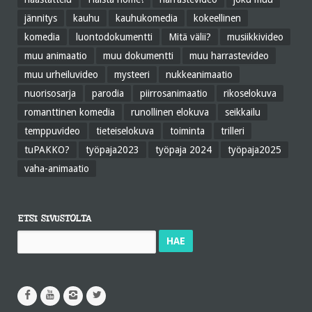
jännitys
kauhu
kauhukomedia
kokeellinen
komedia
luontodokumentti
Mitä välii?
musiikkivideo
muu animaatio
muu dokumentti
muu harrastevideo
muu urheiluvideo
mysteeri
nukkeanimaatio
nuorisosarja
parodia
piirrosanimaatio
rikoselokuva
romanttinen komedia
runollinen elokuva
seikkailu
temppuvideo
tieteiselokuva
toiminta
trilleri
tuPAKKO?
työpaja2023
työpaja 2024
työpaja2025
vaha-animaatio
ETSI SIVUSTOLTA
Haku: