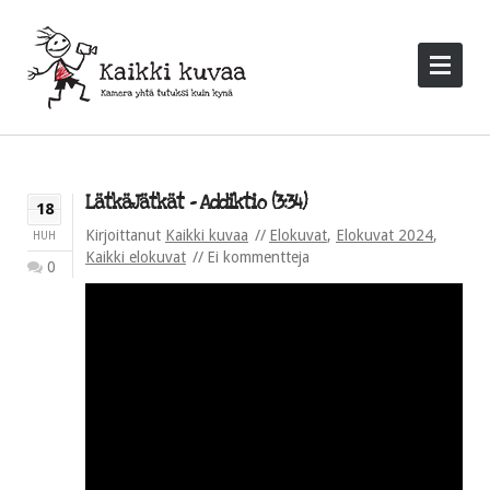
LätkäJätkät – Addiktio (3:34)
18
Kirjoittanut
Kaikki kuvaa
Elokuvat
,
Elokuvat 2024
,
HUH
Kaikki elokuvat
Ei kommentteja
0