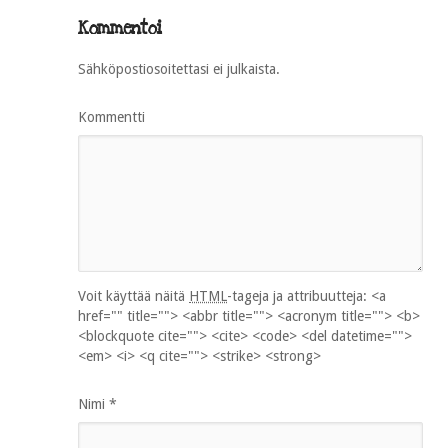
Kommentoi
Sähköpostiosoitettasi ei julkaista.
Kommentti
Voit käyttää näitä
HTML
-tageja ja attribuutteja:
<a
href="" title=""> <abbr title=""> <acronym title=""> <b>
<blockquote cite=""> <cite> <code> <del datetime="">
<em> <i> <q cite=""> <strike> <strong>
Nimi
*