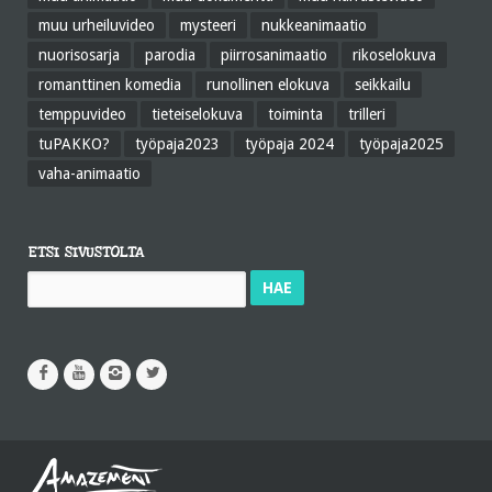
muu urheiluvideo
mysteeri
nukkeanimaatio
nuorisosarja
parodia
piirrosanimaatio
rikoselokuva
romanttinen komedia
runollinen elokuva
seikkailu
temppuvideo
tieteiselokuva
toiminta
trilleri
tuPAKKO?
työpaja2023
työpaja 2024
työpaja2025
vaha-animaatio
ETSI SIVUSTOLTA
Haku: