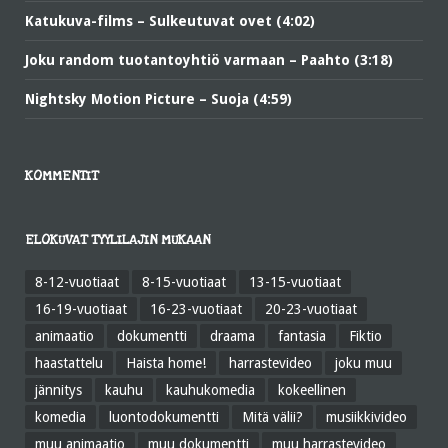
Katukuva-films – Sulkeutuvat ovet (4:02)
Joku random tuotantoyhtiö varmaan – Paahto (3:18)
Nightsky Motion Picture – Suoja (4:59)
KOMMENTIT
ELOKUVAT TYYLILAJIN MUKAAN
8-12-vuotiaat
8-15-vuotiaat
13-15-vuotiaat
16-19-vuotiaat
16-23-vuotiaat
20-23-vuotiaat
animaatio
dokumentti
draama
fantasia
Fiktio
haastattelu
Haista home!
harrastevideo
joku muu
jännitys
kauhu
kauhukomedia
kokeellinen
komedia
luontodokumentti
Mitä välii?
musiikkivideo
muu animaatio
muu dokumentti
muu harrastevideo