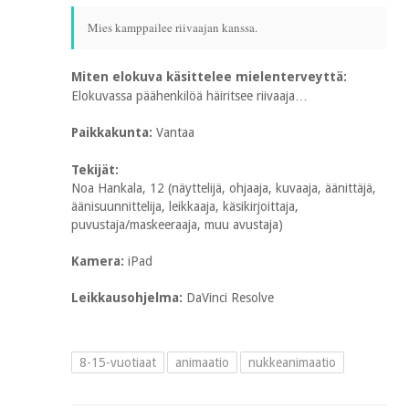
Mies kamppailee riivaajan kanssa.
Miten elokuva käsittelee mielenterveyttä:
Elokuvassa päähenkilöä häiritsee riivaaja…
Paikkakunta:
Vantaa
Tekijät:
Noa Hankala, 12 (näyttelijä, ohjaaja, kuvaaja, äänittäjä,
äänisuunnittelija, leikkaaja, käsikirjoittaja,
puvustaja/maskeeraaja, muu avustaja)
Kamera:
iPad
Leikkausohjelma:
DaVinci Resolve
8-15-vuotiaat
animaatio
nukkeanimaatio