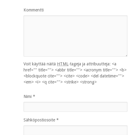
Kommentti
Voit käyttää näitä
HTML
-tageja ja attribuutteja:
<a
href="" title=""> <abbr title=""> <acronym title=""> <b>
<blockquote cite=""> <cite> <code> <del datetime="">
<em> <i> <q cite=""> <strike> <strong>
Nimi
*
Sähköpostiosoite
*