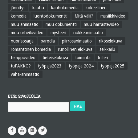
jännitys
kauhu
kauhukomedia
kokeellinen
komedia
luontodokumentti
Mitä välii?
musiikkivideo
muu animaatio
muu dokumentti
muu harrastevideo
muu urheiluvideo
mysteeri
nukkeanimaatio
nuorisosarja
parodia
piirrosanimaatio
rikoselokuva
romanttinen komedia
runollinen elokuva
seikkailu
temppuvideo
tieteiselokuva
toiminta
trilleri
tuPAKKO?
työpaja2023
työpaja 2024
työpaja2025
vaha-animaatio
ETSI SIVUSTOLTA
Haku: