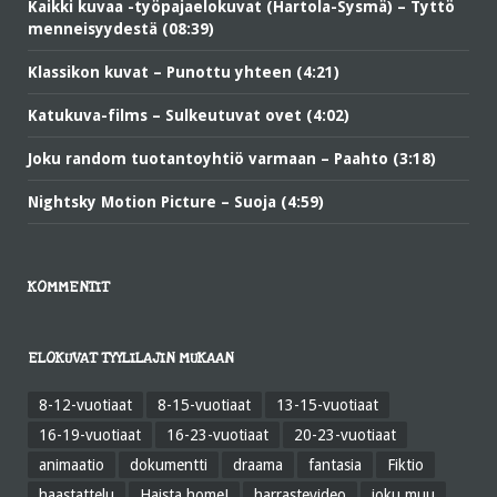
Kaikki kuvaa -työpajaelokuvat (Hartola-Sysmä) – Tyttö
menneisyydestä (08:39)
Klassikon kuvat – Punottu yhteen (4:21)
Katukuva-films – Sulkeutuvat ovet (4:02)
Joku random tuotantoyhtiö varmaan – Paahto (3:18)
Nightsky Motion Picture – Suoja (4:59)
KOMMENTIT
ELOKUVAT TYYLILAJIN MUKAAN
8-12-vuotiaat
8-15-vuotiaat
13-15-vuotiaat
16-19-vuotiaat
16-23-vuotiaat
20-23-vuotiaat
animaatio
dokumentti
draama
fantasia
Fiktio
haastattelu
Haista home!
harrastevideo
joku muu