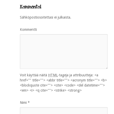
Kommentoi
Sähköpostiosoitettasi ei julkaista.
Kommentti
Voit käyttää näitä
HTML
-tageja ja attribuutteja:
<a
href="" title=""> <abbr title=""> <acronym title=""> <b>
<blockquote cite=""> <cite> <code> <del datetime="">
<em> <i> <q cite=""> <strike> <strong>
Nimi
*