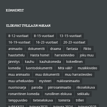
KOMMENTIT
ELOKUVAT TYYLILAJIN MUKAAN
8-12-vuotiaat
8-15-vuotiaat
13-15-vuotiaat
16-19-vuotiaat
16-23-vuotiaat
20-23-vuotiaat
animaatio
dokumentti
draama
fantasia
Fiktio
haastattelu
Haista home!
harrastevideo
joku muu
jännitys
kauhu
kauhukomedia
kokeellinen
komedia
luontodokumentti
Mitä välii?
musiikkivideo
muu animaatio
muu dokumentti
muu harrastevideo
muu urheiluvideo
mysteeri
nukkeanimaatio
nuorisosarja
parodia
piirrosanimaatio
rikoselokuva
romanttinen komedia
runollinen elokuva
seikkailu
temppuvideo
tieteiselokuva
toiminta
trilleri
tuPAKKO?
työpaja2023
työpaja 2024
työpaja2025