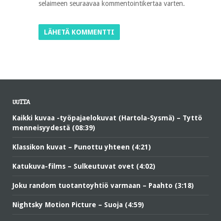
selaimeen seuraavaa kommentointikertaa varten.
UUTTA
Kaikki kuvaa -työpajaelokuvat (Hartola-Sysmä) – Tyttö
menneisyydestä (08:39)
Klassikon kuvat – Punottu yhteen (4:21)
Katukuva-films – Sulkeutuvat ovet (4:02)
Joku random tuotantoyhtiö varmaan – Paahto (3:18)
Nightsky Motion Picture – Suoja (4:59)