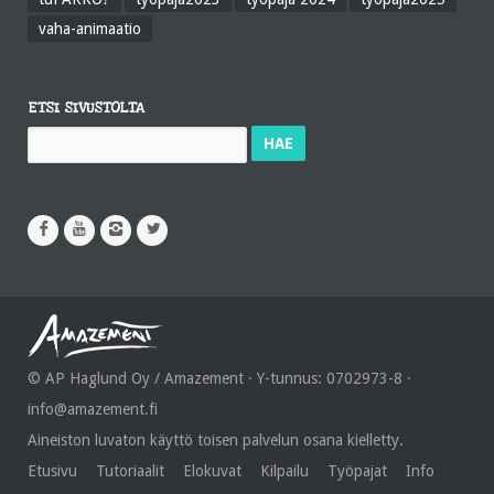
vaha-animaatio
ETSI SIVUSTOLTA
Haku:
© AP Haglund Oy / Amazement · Y-tunnus: 0702973-8 ·
info@amazement.fi
Aineiston luvaton käyttö toisen palvelun osana kielletty.
Etusivu
Tutoriaalit
Elokuvat
Kilpailu
Työpajat
Info