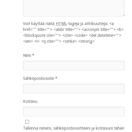
Voit käyttää näitä
HTML
-tageja ja attribuutteja:
<a
href="" title=""> <abbr title=""> <acronym title=""> <b>
<blockquote cite=""> <cite> <code> <del datetime="">
<em> <i> <q cite=""> <strike> <strong>
Nimi
*
Sähköpostiosoite
*
Kotisivu
Tallenna nimeni, sähköpostiosoitteeni ja kotisivuni tähän