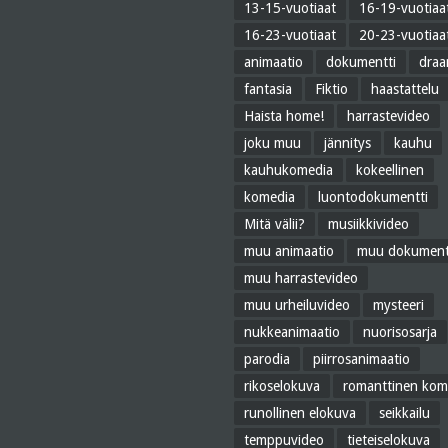
13-15-vuotiaat
16-19-vuotiaa
16-23-vuotiaat
20-23-vuotiaa
animaatio
dokumentti
dra
fantasia
Fiktio
haastattelu
Haista home!
harrastevideo
joku muu
jännitys
kauhu
kauhukomedia
kokeellinen
komedia
luontodokumentti
Mitä välii?
musiikkivideo
muu animaatio
muu dokument
muu harrastevideo
muu urheiluvideo
mysteeri
nukkeanimaatio
nuorisosarja
parodia
piirrosanimaatio
rikoselokuva
romanttinen kom
runollinen elokuva
seikkailu
temppuvideo
tieteiselokuva