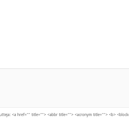
uutteja:
<a href="" title=""> <abbr title=""> <acronym title=""> <b> <bloc