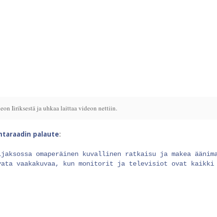
on Iiriksestä ja uhkaa laittaa videon nettiin.
intaraadin palaute
:
ijaksossa omaperäinen kuvallinen ratkaisu ja makea äänim
vata vaakakuvaa, kun monitorit ja televisiot ovat kaikki