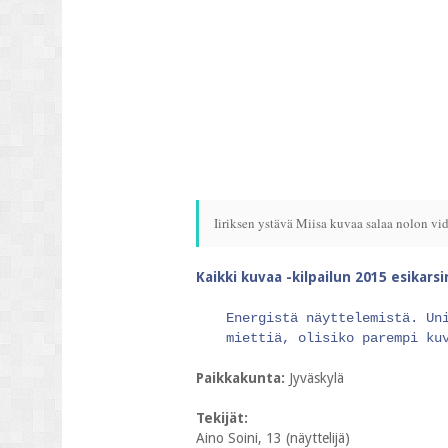
Iiriksen ystävä Miisa kuvaa salaa nolon vide
Kaikki kuvaa -kilpailun 2015 esikars
Energistä näyttelemistä. Un
miettiä, olisiko parempi ku
Paikkakunta:
Jyväskylä
Tekijät:
Aino Soini, 13 (näyttelijä)