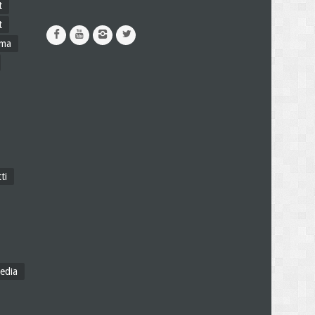
t
t
ama
ti
edia