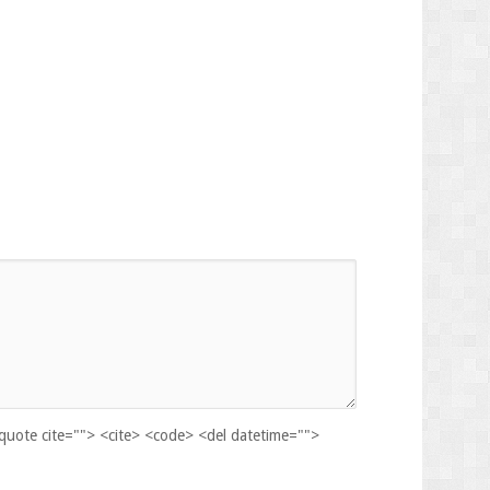
kquote cite=""> <cite> <code> <del datetime="">