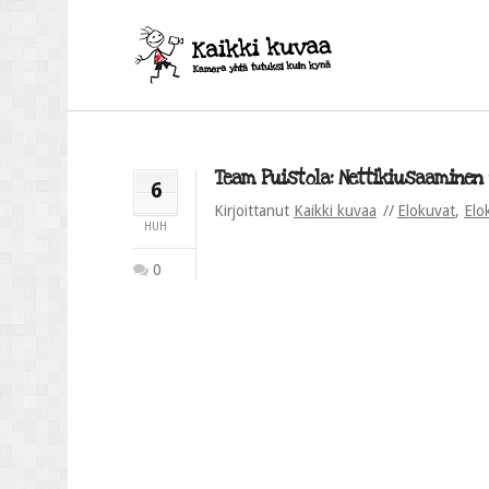
Team Puistola: Nettikiusaaminen (
6
Kirjoittanut
Kaikki kuvaa
Elokuvat
,
Elo
HUH
0