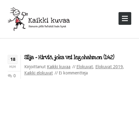
Silja – Hirviö, joka vei legohahmon (1:42)
18
Kirjoittanut
Kaikki kuvaa
Elokuvat
,
Elokuvat 2019
,
HUH
Kaikki elokuvat
Ei kommentteja
0