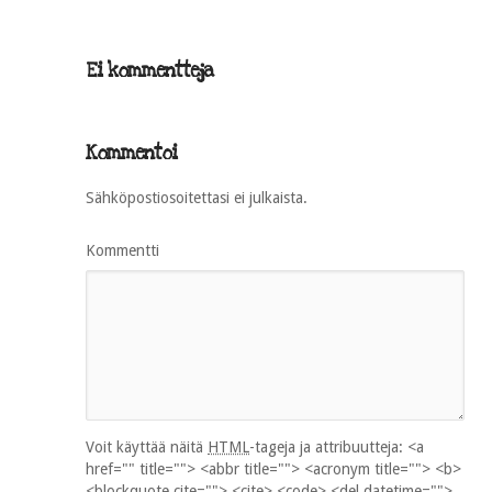
Ei kommentteja
Kommentoi
Sähköpostiosoitettasi ei julkaista.
Kommentti
Voit käyttää näitä
HTML
-tageja ja attribuutteja:
<a
href="" title=""> <abbr title=""> <acronym title=""> <b>
<blockquote cite=""> <cite> <code> <del datetime="">