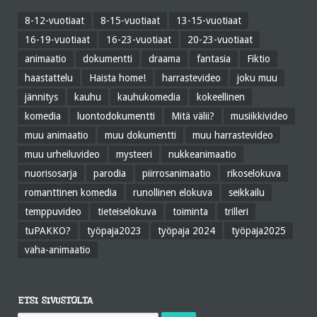
8-12-vuotiaat
8-15-vuotiaat
13-15-vuotiaat
16-19-vuotiaat
16-23-vuotiaat
20-23-vuotiaat
animaatio
dokumentti
draama
fantasia
Fiktio
haastattelu
Haista home!
harrastevideo
joku muu
jännitys
kauhu
kauhukomedia
kokeellinen
komedia
luontodokumentti
Mitä välii?
musiikkivideo
muu animaatio
muu dokumentti
muu harrastevideo
muu urheiluvideo
mysteeri
nukkeanimaatio
nuorisosarja
parodia
piirrosanimaatio
rikoselokuva
romanttinen komedia
runollinen elokuva
seikkailu
temppuvideo
tieteiselokuva
toiminta
trilleri
tuPAKKO?
työpaja2023
työpaja 2024
työpaja2025
vaha-animaatio
ETSI SIVUSTOLTA