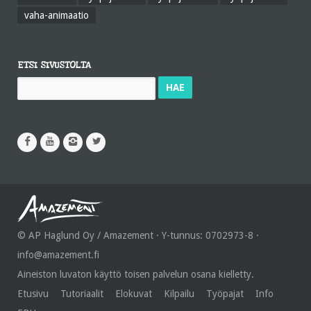
vaha-animaatio
ETSI SIVUSTOLTA
Haku:
© AP Haglund Oy / Amazement · Y-tunnus: 0702973-8 ·
info@amazement.fi
Aineiston luvaton käyttö toisen palvelun osana kielletty.
Etusivu
Tutoriaalit
Elokuvat
Kilpailu
Työpajat
Info