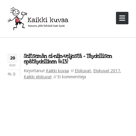
Seitsemän ei-niin-veljestä – Täydellisen
20
epätäydellinen (4:13)
HUH
Kirjoittanut
Kaikki kuvaa
Elokuvat
,
Elokuvat 2017
,
0
Kaikki elokuvat
Ei kommentteja