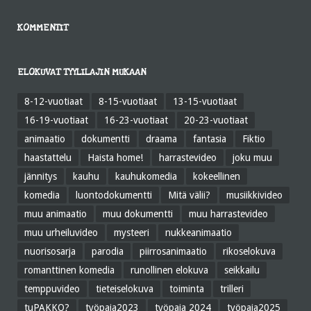
KOMMENTIT
ELOKUVAT TYYLILAJIN MUKAAN
8-12-vuotiaat
8-15-vuotiaat
13-15-vuotiaat
16-19-vuotiaat
16-23-vuotiaat
20-23-vuotiaat
animaatio
dokumentti
draama
fantasia
Fiktio
haastattelu
Haista home!
harrastevideo
joku muu
jännitys
kauhu
kauhukomedia
kokeellinen
komedia
luontodokumentti
Mitä välii?
musiikkivideo
muu animaatio
muu dokumentti
muu harrastevideo
muu urheiluvideo
mysteeri
nukkeanimaatio
nuorisosarja
parodia
piirrosanimaatio
rikoselokuva
romanttinen komedia
runollinen elokuva
seikkailu
temppuvideo
tieteiselokuva
toiminta
trilleri
tuPAKKO?
työpaja2023
työpaja 2024
työpaja2025