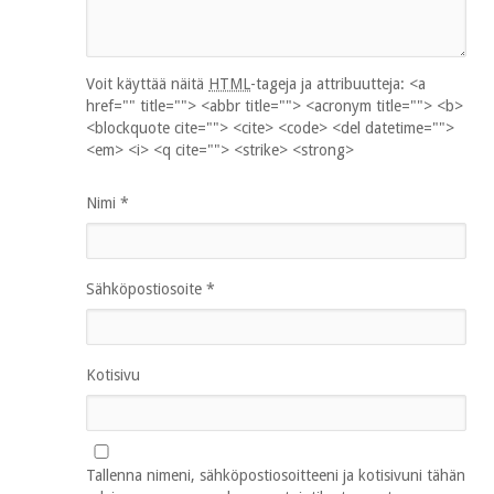
Voit käyttää näitä
HTML
-tageja ja attribuutteja:
<a
href="" title=""> <abbr title=""> <acronym title=""> <b>
<blockquote cite=""> <cite> <code> <del datetime="">
<em> <i> <q cite=""> <strike> <strong>
Nimi
*
Sähköpostiosoite
*
Kotisivu
Tallenna nimeni, sähköpostiosoitteeni ja kotisivuni tähän