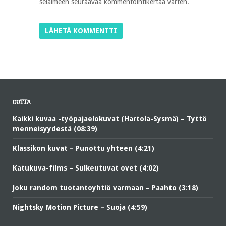
selaimeen seuraavaa kommentointikertaa varten.
UUTTA
Kaikki kuvaa -työpajaelokuvat (Hartola-Sysmä) – Tyttö
menneisyydestä (08:39)
Klassikon kuvat – Punottu yhteen (4:21)
Katukuva-films – Sulkeutuvat ovet (4:02)
Joku random tuotantoyhtiö varmaan – Paahto (3:18)
Nightsky Motion Picture – Suoja (4:59)