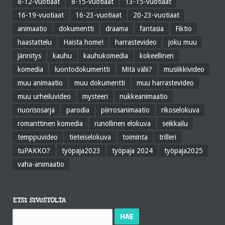
8-12-vuotiaat
8-15-vuotiaat
13-15-vuotiaat
16-19-vuotiaat
16-23-vuotiaat
20-23-vuotiaat
animaatio
dokumentti
draama
fantasia
Fiktio
haastattelu
Haista home!
harrastevideo
joku muu
jännitys
kauhu
kauhukomedia
kokeellinen
komedia
luontodokumentti
Mitä välii?
musiikkivideo
muu animaatio
muu dokumentti
muu harrastevideo
muu urheiluvideo
mysteeri
nukkeanimaatio
nuorisosarja
parodia
piirrosanimaatio
rikoselokuva
romanttinen komedia
runollinen elokuva
seikkailu
temppuvideo
tieteiselokuva
toiminta
trilleri
tuPAKKO?
työpaja2023
työpaja 2024
työpaja2025
vaha-animaatio
ETSI SIVUSTOLTA
Haku: