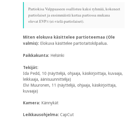
Partiokisa Valppaaseen osallistuu kaksi ryhmää, kokeneet
partiolaiset ja ensimmäistä kertaa partiossa mukana
olevat EVP:t (ei-vielä-partiolaiset).
Miten elokuva käsittelee partioteemaa (Ole
valmis):
Elokuva käsittelee partiotaitokilpailua.
Paikkakunta:
Helsinki
Tekijät:
Ida Pedd, 10 (näyttelijä, ohjaaja, käsikirjoittaja, kuvaaja,
leikkaaja, äänisuunnittelija)
Elvi Muuronen, 11 (näyttelijä, ohjaaja, käsikirjoittaja,
kuvaaja)
Kamera:
Kännykät
Leikkausohjelma:
CapCut