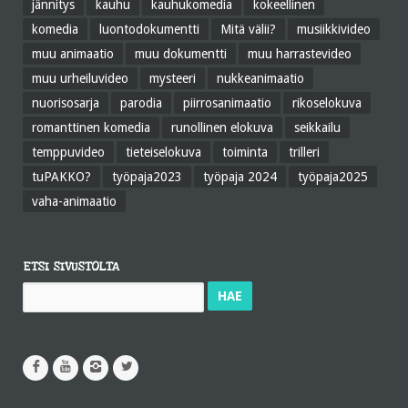
jännitys
kauhu
kauhukomedia
kokeellinen
komedia
luontodokumentti
Mitä välii?
musiikkivideo
muu animaatio
muu dokumentti
muu harrastevideo
muu urheiluvideo
mysteeri
nukkeanimaatio
nuorisosarja
parodia
piirrosanimaatio
rikoselokuva
romanttinen komedia
runollinen elokuva
seikkailu
temppuvideo
tieteiselokuva
toiminta
trilleri
tuPAKKO?
työpaja2023
työpaja 2024
työpaja2025
vaha-animaatio
ETSI SIVUSTOLTA
Haku: