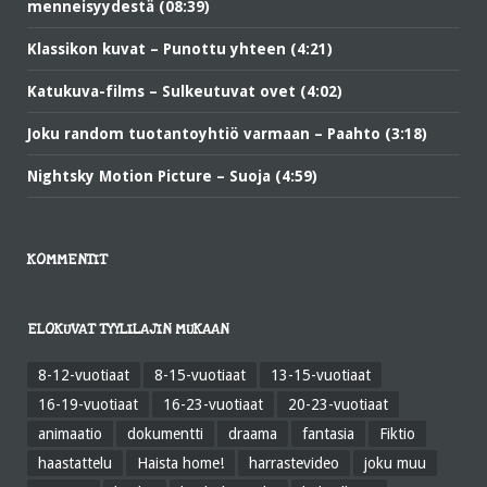
menneisyydestä (08:39)
Klassikon kuvat – Punottu yhteen (4:21)
Katukuva-films – Sulkeutuvat ovet (4:02)
Joku random tuotantoyhtiö varmaan – Paahto (3:18)
Nightsky Motion Picture – Suoja (4:59)
KOMMENTIT
ELOKUVAT TYYLILAJIN MUKAAN
8-12-vuotiaat
8-15-vuotiaat
13-15-vuotiaat
16-19-vuotiaat
16-23-vuotiaat
20-23-vuotiaat
animaatio
dokumentti
draama
fantasia
Fiktio
haastattelu
Haista home!
harrastevideo
joku muu