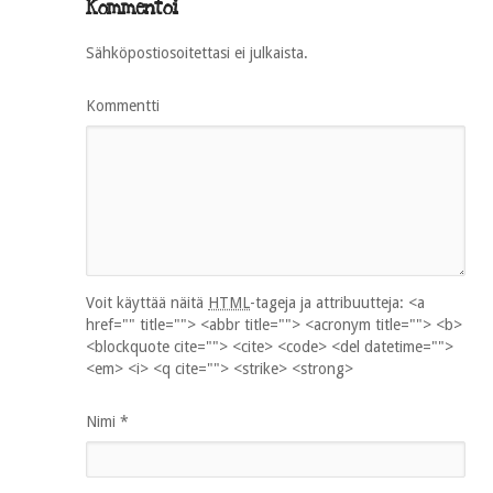
Kommentoi
Sähköpostiosoitettasi ei julkaista.
Kommentti
Voit käyttää näitä
HTML
-tageja ja attribuutteja:
<a
href="" title=""> <abbr title=""> <acronym title=""> <b>
<blockquote cite=""> <cite> <code> <del datetime="">
<em> <i> <q cite=""> <strike> <strong>
Nimi
*