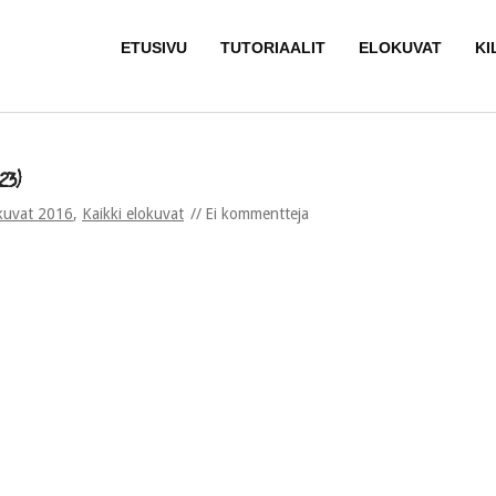
ETUSIVU
TUTORIAALIT
ELOKUVAT
KI
23)
kuvat 2016
,
Kaikki elokuvat
Ei kommentteja