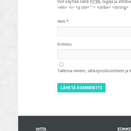
Voit käyttää näitä
HTML
-tageja ja attrib
<em> <i> <q cite=""> <strike> <strong>
Nimi
*
Kotisivu
Tallenna nimeni, sähköpostiosoitteeni ja
UUTTA
KOMME