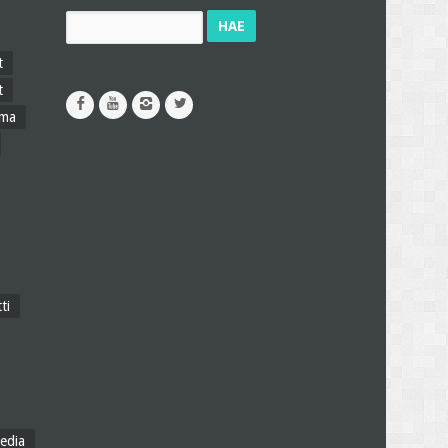
Haku:
t
t
ama
ti
edia