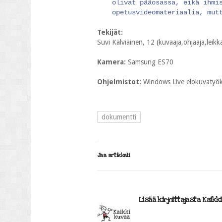
olivat pääosassa, eikä ihmi
opetusvideomateriaalia, mut
Tekijät:
Suvi Kälviäinen, 12 (kuvaaja,ohjaaja,leikka
Kamera:
Samsung ES70
Ohjelmistot:
Windows Live elokuvatyö
dokumentti
Jaa artikkeli
Lisää kirjoittajasta Kaikk