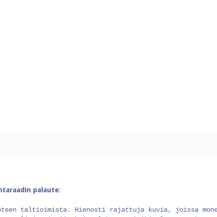
intaraadin palaute
:
nteen taltioimista. Hienosti rajattuja kuvia, joissa mon