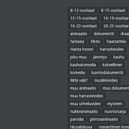
8-12-vuotiaat
8-15-vuotiaat
13-15-vuotiaat
16-19-vuotiaa
16-23-vuotiaat
20-23-vuotiaa
animaatio
dokumentti
dra
fantasia
Fiktio
haastattelu
Haista home!
harrastevideo
joku muu
jännitys
kauhu
kauhukomedia
kokeellinen
komedia
luontodokumentti
Mitä välii?
musiikkivideo
muu animaatio
muu dokument
muu harrastevideo
muu urheiluvideo
mysteeri
nukkeanimaatio
nuorisosarja
parodia
piirrosanimaatio
rikoselokuva
romanttinen kom