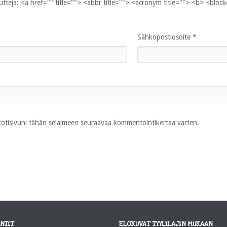
uutteja:
<a href="" title=""> <abbr title=""> <acronym title=""> <b> <bloc
Sähköpostiosoite
*
 kotisivuni tähän selaimeen seuraavaa kommentointikertaa varten.
NTIT
ELOKUVAT TYYLILAJIN MUKAAN