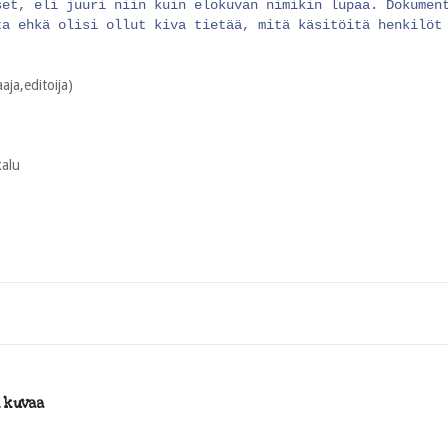
set, eli juuri niin kuin elokuvan nimikin lupaa. Dokumen
ta ehkä olisi ollut kiva tietää, mitä käsitöitä henkilöt
aja,editoija)
kalu
i kuvaa