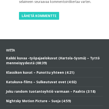
selaimeen seuraavaa kommentointikertaa varten.
UUTTA
Kaikki kuvaa -työpajaelokuvat (Hartola-Sysmä) – Tyttö
menneisyydestä (08:39)
Klassikon kuvat – Punottu yhteen (4:21)
Katukuva-films – Sulkeutuvat ovet (4:02)
Joku random tuotantoyhtiö varmaan – Paahto (3:18)
Nightsky Motion Picture – Suoja (4:59)