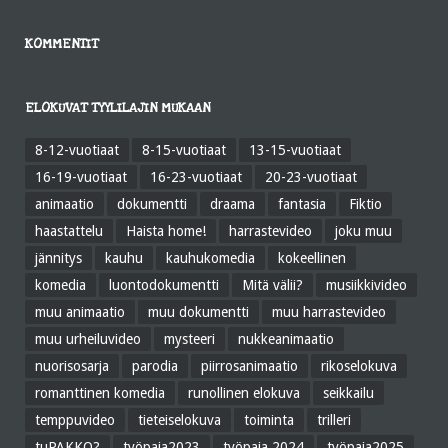
KOMMENTIT
ELOKUVAT TYYLILAJIN MUKAAN
8-12-vuotiaat
8-15-vuotiaat
13-15-vuotiaat
16-19-vuotiaat
16-23-vuotiaat
20-23-vuotiaat
animaatio
dokumentti
draama
fantasia
Fiktio
haastattelu
Haista home!
harrastevideo
joku muu
jännitys
kauhu
kauhukomedia
kokeellinen
komedia
luontodokumentti
Mitä välii?
musiikkivideo
muu animaatio
muu dokumentti
muu harrastevideo
muu urheiluvideo
mysteeri
nukkeanimaatio
nuorisosarja
parodia
piirrosanimaatio
rikoselokuva
romanttinen komedia
runollinen elokuva
seikkailu
temppuvideo
tieteiselokuva
toiminta
trilleri
tuPAKKO?
työpaja2023
työpaja 2024
työpaja2025