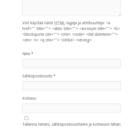
Voit käyttää näitä
HTML
-tageja ja attribuutteja:
<a
href="" title=""> <abbr title=""> <acronym title=""> <b>
<blockquote cite=""> <cite> <code> <del datetime="">
<em> <i> <q cite=""> <strike> <strong>
Nimi
*
Sähköpostiosoite
*
Kotisivu
Tallenna nimeni, sähköpostiosoitteeni ja kotisivuni tähän