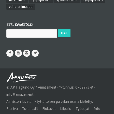
vaha-animaatio
ETSI SIVUSTOLTA
Haku:
© AP Haglund Oy / Amazement · Y-tunnus: 0702973-8 ·
info@amazement.fi
Aineiston luvaton käyttö toisen palvelun osana kielletty.
Etusivu
Tutoriaalit
Elokuvat
Kilpailu
Työpajat
Info