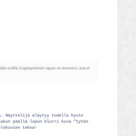
än sisällä. Loppupeleissä vapaus on itseisarvo, jota ei
a. Näyttelijä eläytyy todella hyvin
kakun päällä lopun blurri kuva ”tytön
elokuvien tekoa!