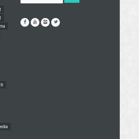
t
t
ama
ti
edia