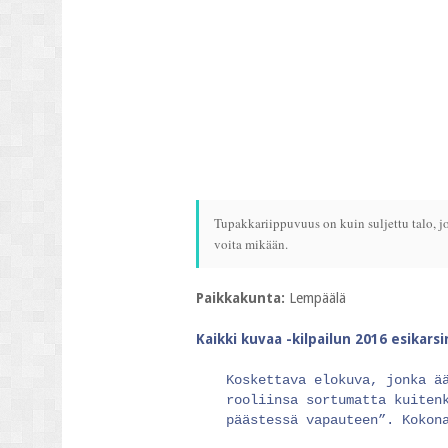
Tupakkariippuvuus on kuin suljettu talo, jo
voita mikään.
Paikkakunta:
Lempäälä
Kaikki kuvaa -kilpailun 2016 esikars
Koskettava elokuva, jonka ä
rooliinsa sortumatta kuiten
päästessä vapauteen”. Kokon