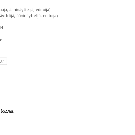
ja, ääninäyttelijä, editoija)
telijä, ääninäyttelijä, editoija)
5N
te
O?
i kuvaa