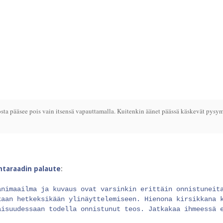
sta pääsee pois vain itsensä vapauttamalla. Kuitenkin äänet päässä käskevät pysymä
intaraadin palaute
:
änimaailma ja kuvaus ovat varsinkin erittäin onnistuneit
kaan hetkeksikään ylinäyttelemiseen. Hienona kirsikkana 
aisuudessaan todella onnistunut teos. Jatkakaa ihmeessä 