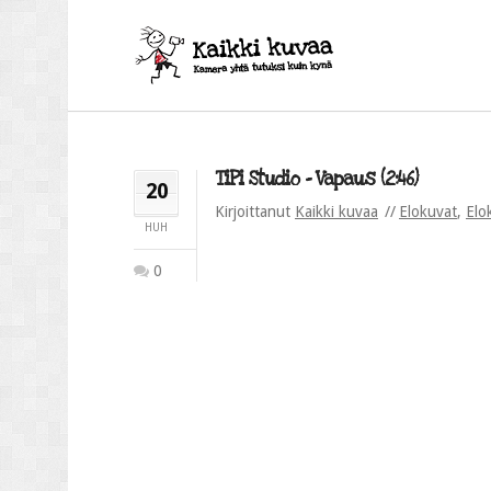
TiPi Studio – Vapaus (2:46)
20
Kirjoittanut
Kaikki kuvaa
Elokuvat
,
Elo
HUH
0