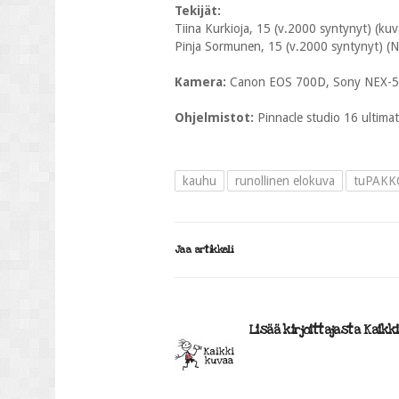
Tekijät:
Tiina Kurkioja, 15 (v.2000 syntynyt) (kuvaa
Pinja Sormunen, 15 (v.2000 syntynyt) (Näyt
Kamera:
Canon EOS 700D, Sony NEX-
Ohjelmistot:
Pinnacle studio 16 ultima
kauhu
runollinen elokuva
tuPAKK
Jaa artikkeli
Lisää kirjoittajasta Kaikk