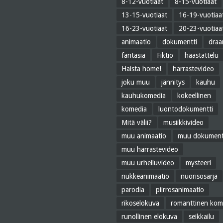
8-12-vuotiaat
8-15-vuotiaat
13-15-vuotiaat
16-19-vuotiaa
16-23-vuotiaat
20-23-vuotiaa
animaatio
dokumentti
dra
fantasia
Fiktio
haastattelu
Haista home!
harrastevideo
joku muu
jännitys
kauhu
kauhukomedia
kokeellinen
komedia
luontodokumentti
Mitä välii?
musiikkivideo
muu animaatio
muu dokument
muu harrastevideo
muu urheiluvideo
mysteeri
nukkeanimaatio
nuorisosarja
parodia
piirrosanimaatio
rikoselokuva
romanttinen kom
runollinen elokuva
seikkailu