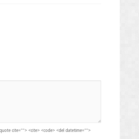
kquote cite=""> <cite> <code> <del datetime="">