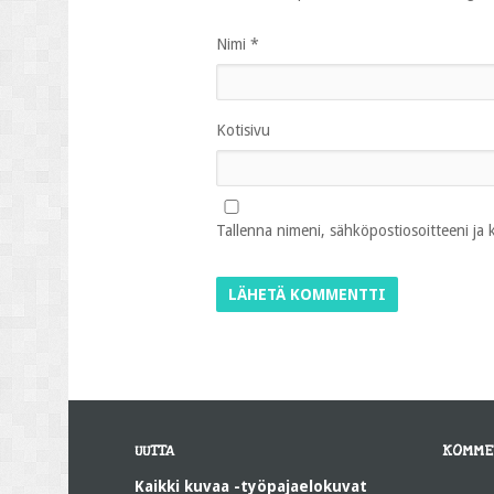
Nimi
*
Kotisivu
Tallenna nimeni, sähköpostiosoitteeni ja
UUTTA
KOMME
Kaikki kuvaa -työpajaelokuvat