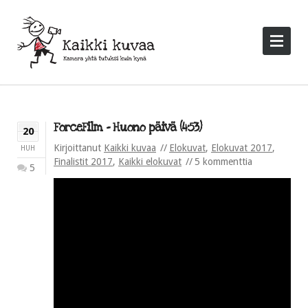
ForceFilm – Huono päivä (4:53)
20
Kirjoittanut
Kaikki kuvaa
Elokuvat
,
Elokuvat 2017
,
HUH
Finalistit 2017
,
Kaikki elokuvat
5 kommenttia
5