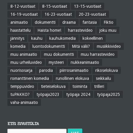
8-12-vuotiaat
8-15-vuotiaat
13-15-vuotiaat
16-19-vuotiaat
16-23-vuotiaat
20-23-vuotiaat
animaatio
dokumentti
draama
fantasia
Fiktio
haastattelu
Haista home!
harrastevideo
joku muu
jännitys
kauhu
kauhukomedia
kokeellinen
komedia
luontodokumentti
Mitä välii?
musiikkivideo
muu animaatio
muu dokumentti
muu harrastevideo
muu urheiluvideo
mysteeri
nukkeanimaatio
nuorisosarja
parodia
piirrosanimaatio
rikoselokuva
romanttinen komedia
runollinen elokuva
seikkailu
temppuvideo
tieteiselokuva
toiminta
trilleri
tuPAKKO?
työpaja2023
työpaja 2024
työpaja2025
vaha-animaatio
ETSI SIVUSTOLTA
Haku: