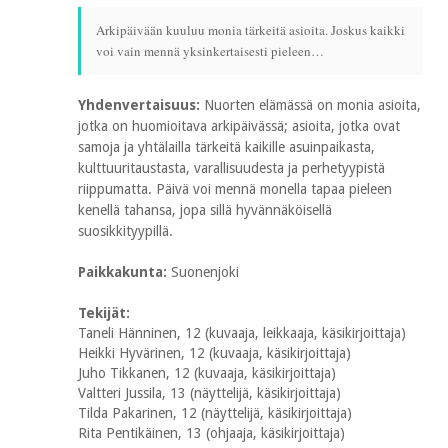
Arkipäivään kuuluu monia tärkeitä asioita. Joskus kaikki
voi vain mennä yksinkertaisesti pieleen…
Yhdenvertaisuus:
Nuorten elämässä on monia asioita,
jotka on huomioitava arkipäivässä; asioita, jotka ovat
samoja ja yhtälailla tärkeitä kaikille asuinpaikasta,
kulttuuritaustasta, varallisuudesta ja perhetyypistä
riippumatta. Päivä voi mennä monella tapaa pieleen
kenellä tahansa, jopa sillä hyvännäköisellä
suosikkityypillä.
Paikkakunta:
Suonenjoki
Tekijät:
Taneli Hänninen, 12 (kuvaaja, leikkaaja, käsikirjoittaja)
Heikki Hyvärinen, 12 (kuvaaja, käsikirjoittaja)
Juho Tikkanen, 12 (kuvaaja, käsikirjoittaja)
Valtteri Jussila, 13 (näyttelijä, käsikirjoittaja)
Tilda Pakarinen, 12 (näyttelijä, käsikirjoittaja)
Rita Pentikäinen, 13 (ohjaaja, käsikirjoittaja)