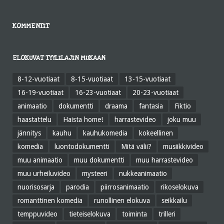
KOMMENTIT
ELOKUVAT TYYLILAJIN MUKAAN
8-12-vuotiaat
8-15-vuotiaat
13-15-vuotiaat
16-19-vuotiaat
16-23-vuotiaat
20-23-vuotiaat
animaatio
dokumentti
draama
fantasia
Fiktio
haastattelu
Haista home!
harrastevideo
joku muu
jännitys
kauhu
kauhukomedia
kokeellinen
komedia
luontodokumentti
Mitä välii?
musiikkivideo
muu animaatio
muu dokumentti
muu harrastevideo
muu urheiluvideo
mysteeri
nukkeanimaatio
nuorisosarja
parodia
piirrosanimaatio
rikoselokuva
romanttinen komedia
runollinen elokuva
seikkailu
temppuvideo
tieteiselokuva
toiminta
trilleri