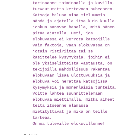
tarinaanne toiminnalla ja kuvilla,
turvautumatta kertovaan puheeseen.
Katsoja haluaa aina mieluummin
nähdä ja ajatella itse kuin kuulla
jonkun sanovan hänelle, mitä hänen
pitää ajatella. Heti, jos
elokuvassa ei kerrota katsojille
vain faktoja, vaan elokuvassa on
jotain ristiriitaa tai se
käsittelee kysymyksiä, joihin ei
ole yksiselitteistä vastausta, on
tekijöillä mahdollisuus rakentaa
elokuvaan lisää ulottuvuuksia ja
elokuva voi herättää katsojissa
kysymyksiä ja monenlaisia tunteita.
Voitte lähteä suunnittelemaan
elokuvaa miettimällä, mitkä aiheet
teitä itseänne elämässä
mietityttävät ja mikä on teille
tärkeää.
Onnea tuleville elokuvillenne!