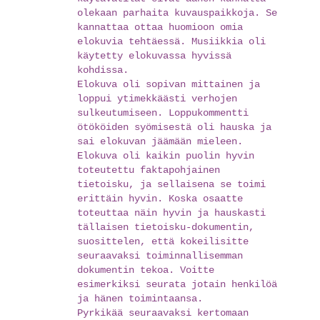
olekaan parhaita kuvauspaikkoja. Se
kannattaa ottaa huomioon omia
elokuvia tehtäessä. Musiikkia oli
käytetty elokuvassa hyvissä
kohdissa.
Elokuva oli sopivan mittainen ja
loppui ytimekkäästi verhojen
sulkeutumiseen. Loppukommentti
ötököiden syömisestä oli hauska ja
sai elokuvan jäämään mieleen.
Elokuva oli kaikin puolin hyvin
toteutettu faktapohjainen
tietoisku, ja sellaisena se toimi
erittäin hyvin. Koska osaatte
toteuttaa näin hyvin ja hauskasti
tällaisen tietoisku-dokumentin,
suosittelen, että kokeilisitte
seuraavaksi toiminnallisemman
dokumentin tekoa. Voitte
esimerkiksi seurata jotain henkilöä
ja hänen toimintaansa.
Pyrkikää seuraavaksi kertomaan