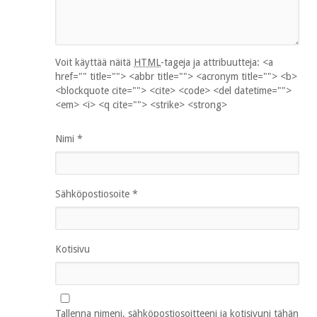
Voit käyttää näitä
HTML
-tageja ja attribuutteja:
<a
href="" title=""> <abbr title=""> <acronym title=""> <b>
<blockquote cite=""> <cite> <code> <del datetime="">
<em> <i> <q cite=""> <strike> <strong>
Nimi
*
Sähköpostiosoite
*
Kotisivu
Tallenna nimeni, sähköpostiosoitteeni ja kotisivuni tähän