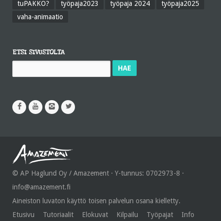
tuPAKKO?
työpaja2023
työpaja 2024
työpaja2025
vaha-animaatio
ETSI SIVUSTOLTA
Haku:
© AP Haglund Oy / Amazement · Y-tunnus: 0702973-8 ·
info@amazement.fi
Aineiston luvaton käyttö toisen palvelun osana kielletty.
Etusivu
Tutoriaalit
Elokuvat
Kilpailu
Työpajat
Info