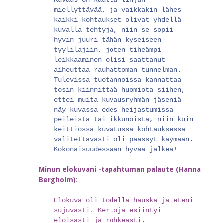
Kuvaus on kautta linjan
miellyttävää, ja vaikkakin lähes
kaikki kohtaukset olivat yhdellä
kuvalla tehtyjä, niin se sopii
hyvin juuri tähän kyseiseen
tyylilajiin, joten tiheämpi
leikkaaminen olisi saattanut
aiheuttaa rauhattoman tunnelman.
Tulevissa tuotannoissa kannattaa
tosin kiinnittää huomiota siihen,
ettei muita kuvausryhmän jäseniä
näy kuvassa edes heijastumissa
peileistä tai ikkunoista, niin kuin
keittiössä kuvatussa kohtauksessa
valitettavasti oli päässyt käymään.
Kokonaisuudessaan hyvää jälkeä!
Minun elokuvani -tapahtuman palaute (Hanna
Bergholm)
:
Elokuva oli todella hauska ja eteni
sujuvasti. Kertoja esiintyi
eloisasti ja rohkeasti.