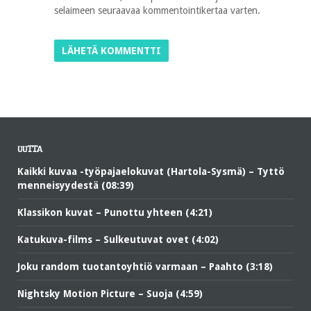
selaimeen seuraavaa kommentointikertaa varten.
UUTTA
Kaikki kuvaa -työpajaelokuvat (Hartola-Sysmä) – Tyttö
menneisyydestä (08:39)
Klassikon kuvat – Punottu yhteen (4:21)
Katukuva-films – Sulkeutuvat ovet (4:02)
Joku random tuotantoyhtiö varmaan – Paahto (3:18)
Nightsky Motion Picture – Suoja (4:59)