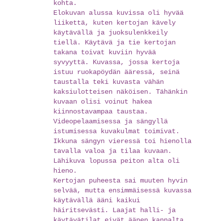
kohta.
Elokuvan alussa kuvissa oli hyvää
liikettä, kuten kertojan kävely
käytävällä ja juoksulenkkeily
tiellä. Käytävä ja tie kertojan
takana toivat kuviin hyvää
syvyyttä. Kuvassa, jossa kertoja
istuu ruokapöydän ääressä, seinä
taustalla teki kuvasta vähän
kaksiulotteisen näköisen. Tähänkin
kuvaan olisi voinut hakea
kiinnostavampaa taustaa.
Videopelaamisessa ja sängyllä
istumisessa kuvakulmat toimivat.
Ikkuna sängyn vieressä toi hienolla
tavalla valoa ja tilaa kuvaan.
Lähikuva lopussa peiton alta oli
hieno.
Kertojan puheesta sai muuten hyvin
selvää, mutta ensimmäisessä kuvassa
käytävällä ääni kaikui
häiritsevästi. Laajat halli- ja
käytävätilat eivät äänen kannalta