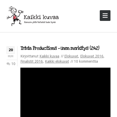
Trivia Productions – Unen merkitys (2:42)
20
Kirjoittanut
Kaikki kuvaa
Elokuvat
,
Elokuvat 2016
,
HUH
Finalistit 2016
,
Kaikki elokuvat
10 kommenttia
10