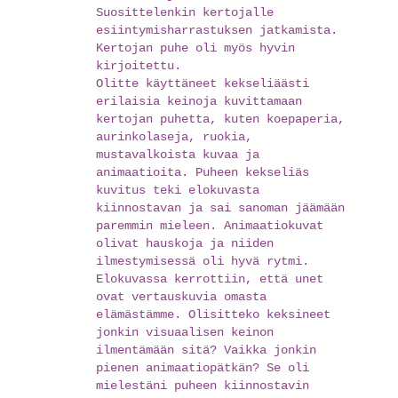
Suosittelenkin kertojalle
esiintymisharrastuksen jatkamista.
Kertojan puhe oli myös hyvin
kirjoitettu.
Olitte käyttäneet kekseliäästi
erilaisia keinoja kuvittamaan
kertojan puhetta, kuten koepaperia,
aurinkolaseja, ruokia,
mustavalkoista kuvaa ja
animaatioita. Puheen kekseliäs
kuvitus teki elokuvasta
kiinnostavan ja sai sanoman jäämään
paremmin mieleen. Animaatiokuvat
olivat hauskoja ja niiden
ilmestymisessä oli hyvä rytmi.
Elokuvassa kerrottiin, että unet
ovat vertauskuvia omasta
elämästämme. Olisitteko keksineet
jonkin visuaalisen keinon
ilmentämään sitä? Vaikka jonkin
pienen animaatiopätkän? Se oli
mielestäni puheen kiinnostavin