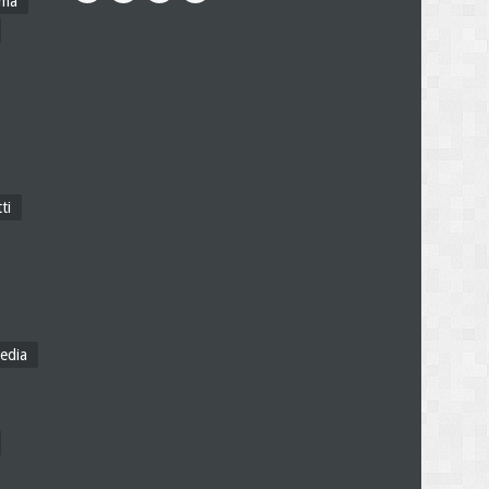
ama
ti
edia