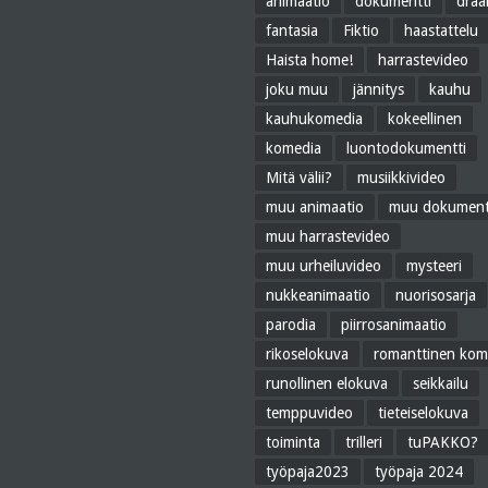
animaatio
dokumentti
dra
fantasia
Fiktio
haastattelu
Haista home!
harrastevideo
joku muu
jännitys
kauhu
kauhukomedia
kokeellinen
komedia
luontodokumentti
Mitä välii?
musiikkivideo
muu animaatio
muu dokument
muu harrastevideo
muu urheiluvideo
mysteeri
nukkeanimaatio
nuorisosarja
parodia
piirrosanimaatio
rikoselokuva
romanttinen kom
runollinen elokuva
seikkailu
temppuvideo
tieteiselokuva
toiminta
trilleri
tuPAKKO?
työpaja2023
työpaja 2024