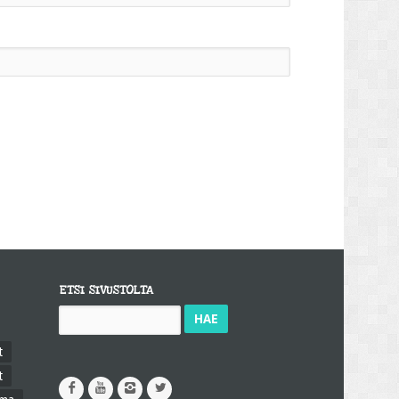
ETSI SIVUSTOLTA
Haku:
t
t