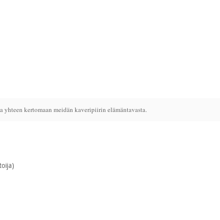
na yhteen kertomaan meidän kaveripiirin elämäntavasta.
toija)