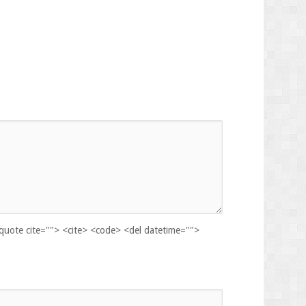
kquote cite=""> <cite> <code> <del datetime="">