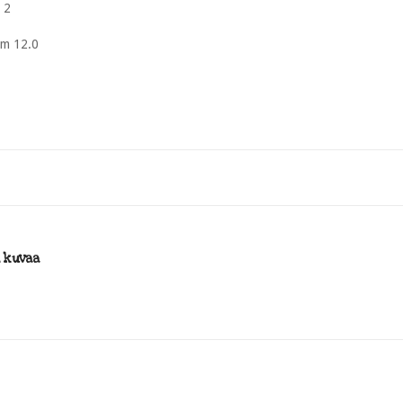
 2
um 12.0
i kuvaa