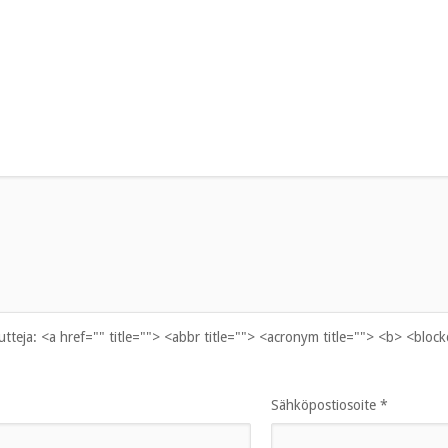
uutteja:
<a href="" title=""> <abbr title=""> <acronym title=""> <b> <bloc
Sähköpostiosoite
*