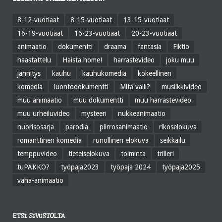
8-12-vuotiaat
8-15-vuotiaat
13-15-vuotiaat
16-19-vuotiaat
16-23-vuotiaat
20-23-vuotiaat
animaatio
dokumentti
draama
fantasia
Fiktio
haastattelu
Haista home!
harrastevideo
joku muu
jännitys
kauhu
kauhukomedia
kokeellinen
komedia
luontodokumentti
Mitä välii?
musiikkivideo
muu animaatio
muu dokumentti
muu harrastevideo
muu urheiluvideo
mysteeri
nukkeanimaatio
nuorisosarja
parodia
piirrosanimaatio
rikoselokuva
romanttinen komedia
runollinen elokuva
seikkailu
temppuvideo
tieteiselokuva
toiminta
trilleri
tuPAKKO?
työpaja2023
työpaja 2024
työpaja2025
vaha-animaatio
ETSI SIVUSTOLTA