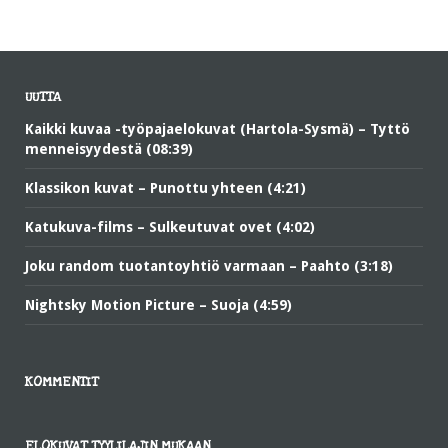
UUTTA
Kaikki kuvaa -työpajaelokuvat (Hartola-Sysmä) – Tyttö
menneisyydestä (08:39)
Klassikon kuvat – Punottu yhteen (4:21)
Katukuva-films – Sulkeutuvat ovet (4:02)
Joku random tuotantoyhtiö varmaan – Paahto (3:18)
Nightsky Motion Picture – Suoja (4:59)
KOMMENTIT
ELOKUVAT TYYLILAJIN MUKAAN