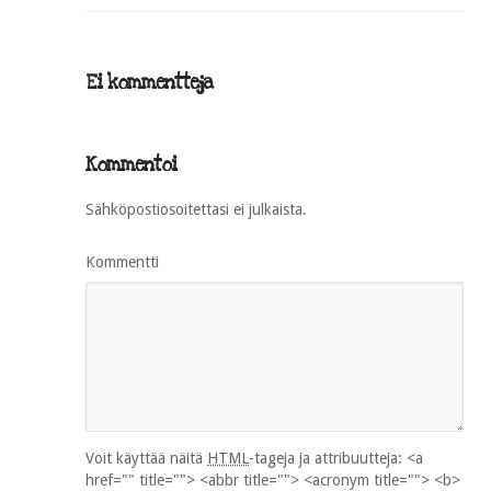
Ei kommentteja
Kommentoi
Sähköpostiosoitettasi ei julkaista.
Kommentti
Voit käyttää näitä
HTML
-tageja ja attribuutteja:
<a
href="" title=""> <abbr title=""> <acronym title=""> <b>