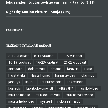
Joku random tuotantoyhtiö varmaan – Paahto (3:18)
Nightsky Motion Picture – Suoja (4:59)
KOMMENTIT
ELOKUVAT TYYLILAJIN MUKAAN
8-12-vuotiaat
8-15-vuotiaat
13-15-vuotiaat
16-19-vuotiaat
16-23-vuotiaat
20-23-vuotiaat
animaatio
dokumentti
draama
fantasia
Fiktio
haastattelu
Haista home!
harrastevideo
joku muu
jännitys
kauhu
kauhukomedia
kokeellinen
komedia
luontodokumentti
Mitä välii?
musiikkivideo
muu animaatio
muu dokumentti
muu harrastevideo
muu urheiluvideo
mysteeri
nukkeanimaatio