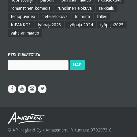
nuorisosarja
parodia
piirrosanimaatio
rikoselokuva
romanttinen komedia
runollinen elokuva
seikkailu
temppuvideo
tieteiselokuva
toiminta
trilleri
tuPAKKO?
työpaja2023
työpaja 2024
työpaja2025
vaha-animaatio
ETSI SIVUSTOLTA
Haku:
© AP Haglund Oy / Amazement · Y-tunnus: 0702973-8 ·