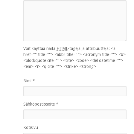
Voit käyttää näitä
HTML
-tageja ja attribuutteja:
<a
href="" title=""> <abbr title=""> <acronym title=""> <b>
<blockquote cite=""> <cite> <code> <del datetime="">
<em> <i> <q cite=""> <strike> <strong>
Nimi
*
Sähköpostiosoite
*
Kotisivu