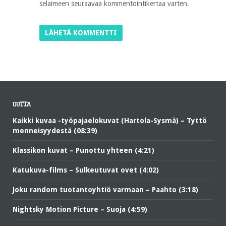
selaimeen seuraavaa kommentointikertaa varten.
UUTTA
Kaikki kuvaa -työpajaelokuvat (Hartola-Sysmä) – Tyttö
menneisyydestä (08:39)
Klassikon kuvat – Punottu yhteen (4:21)
Katukuva-films – Sulkeutuvat ovet (4:02)
Joku random tuotantoyhtiö varmaan – Paahto (3:18)
Nightsky Motion Picture – Suoja (4:59)