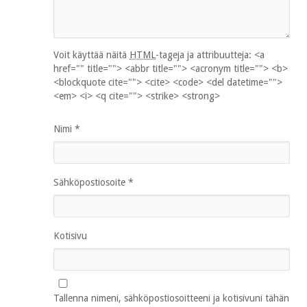
Voit käyttää näitä
HTML
-tageja ja attribuutteja:
<a
href="" title=""> <abbr title=""> <acronym title=""> <b>
<blockquote cite=""> <cite> <code> <del datetime="">
<em> <i> <q cite=""> <strike> <strong>
Nimi
*
Sähköpostiosoite
*
Kotisivu
Tallenna nimeni, sähköpostiosoitteeni ja kotisivuni tähän