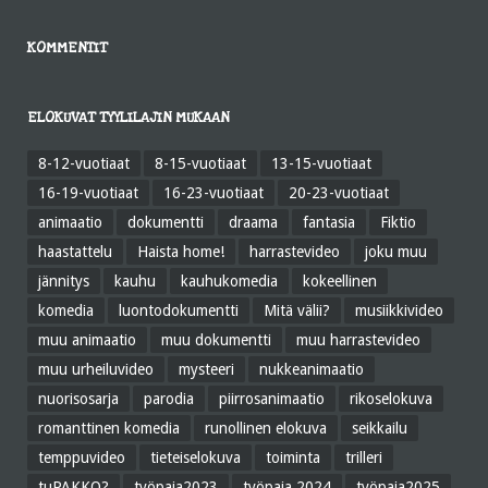
KOMMENTIT
ELOKUVAT TYYLILAJIN MUKAAN
8-12-vuotiaat
8-15-vuotiaat
13-15-vuotiaat
16-19-vuotiaat
16-23-vuotiaat
20-23-vuotiaat
animaatio
dokumentti
draama
fantasia
Fiktio
haastattelu
Haista home!
harrastevideo
joku muu
jännitys
kauhu
kauhukomedia
kokeellinen
komedia
luontodokumentti
Mitä välii?
musiikkivideo
muu animaatio
muu dokumentti
muu harrastevideo
muu urheiluvideo
mysteeri
nukkeanimaatio
nuorisosarja
parodia
piirrosanimaatio
rikoselokuva
romanttinen komedia
runollinen elokuva
seikkailu
temppuvideo
tieteiselokuva
toiminta
trilleri
tuPAKKO?
työpaja2023
työpaja 2024
työpaja2025