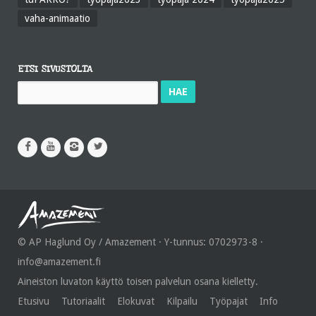
vaha-animaatio
ETSI SIVUSTOLTA
Haku:
© AP Haglund Oy / Amazement · Y-tunnus: 0702973-8 ·
info@amazement.fi
Aineiston luvaton käyttö toisen palvelun osana kielletty.
Etusivu
Tutoriaalit
Elokuvat
Kilpailu
Työpajat
Info