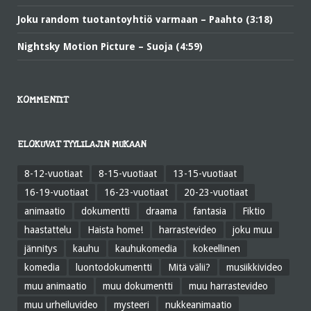
Joku random tuotantoyhtiö varmaan – Paahto (3:18)
Nightsky Motion Picture – Suoja (4:59)
KOMMENTIT
ELOKUVAT TYYLILAJIN MUKAAN
8-12-vuotiaat
8-15-vuotiaat
13-15-vuotiaat
16-19-vuotiaat
16-23-vuotiaat
20-23-vuotiaat
animaatio
dokumentti
draama
fantasia
Fiktio
haastattelu
Haista home!
harrastevideo
joku muu
jännitys
kauhu
kauhukomedia
kokeellinen
komedia
luontodokumentti
Mitä välii?
musiikkivideo
muu animaatio
muu dokumentti
muu harrastevideo
muu urheiluvideo
mysteeri
nukkeanimaatio