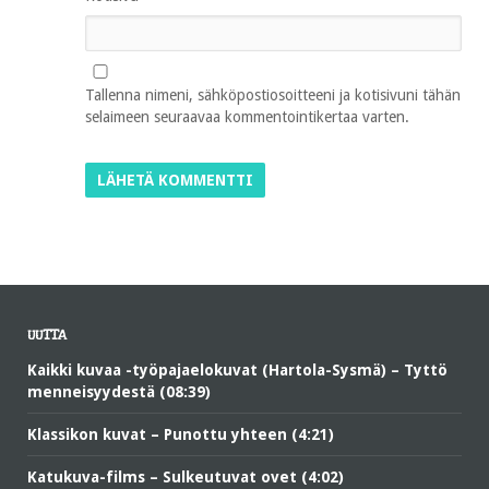
Tallenna nimeni, sähköpostiosoitteeni ja kotisivuni tähän
selaimeen seuraavaa kommentointikertaa varten.
UUTTA
Kaikki kuvaa -työpajaelokuvat (Hartola-Sysmä) – Tyttö
menneisyydestä (08:39)
Klassikon kuvat – Punottu yhteen (4:21)
Katukuva-films – Sulkeutuvat ovet (4:02)