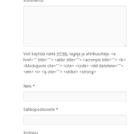
Kommentti
Voit käyttää näitä
HTML
-tageja ja attribuutteja:
<a
href="" title=""> <abbr title=""> <acronym title=""> <b>
<blockquote cite=""> <cite> <code> <del datetime="">
<em> <i> <q cite=""> <strike> <strong>
Nimi
*
Sähköpostiosoite
*
Kotisivu