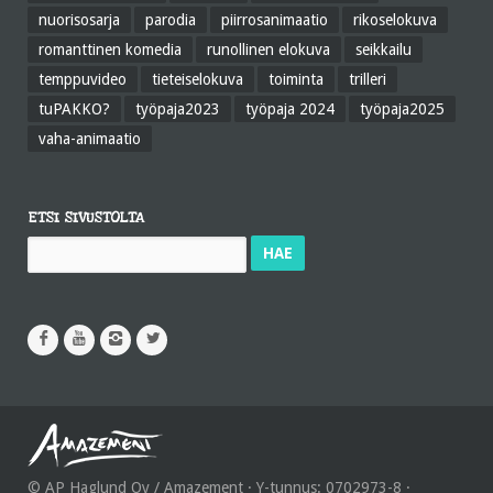
nuorisosarja
parodia
piirrosanimaatio
rikoselokuva
romanttinen komedia
runollinen elokuva
seikkailu
temppuvideo
tieteiselokuva
toiminta
trilleri
tuPAKKO?
työpaja2023
työpaja 2024
työpaja2025
vaha-animaatio
ETSI SIVUSTOLTA
Haku:
© AP Haglund Oy / Amazement · Y-tunnus: 0702973-8 ·