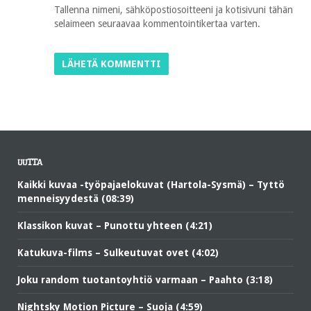
Tallenna nimeni, sähköpostiosoitteeni ja kotisivuni tähän
selaimeen seuraavaa kommentointikertaa varten.
UUTTA
Kaikki kuvaa -työpajaelokuvat (Hartola-Sysmä) – Tyttö
menneisyydestä (08:39)
Klassikon kuvat – Punottu yhteen (4:21)
Katukuva-films – Sulkeutuvat ovet (4:02)
Joku random tuotantoyhtiö varmaan – Paahto (3:18)
Nightsky Motion Picture – Suoja (4:59)