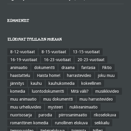
KOMMENTIT
ELOKUVAT TYYLILAJIN MUKAAN
8-12-vuotiaat
8-15-vuotiaat
13-15-vuotiaat
16-19-vuotiaat
16-23-vuotiaat
20-23-vuotiaat
animaatio
dokumentti
draama
fantasia
Fiktio
haastattelu
Haista home!
harrastevideo
joku muu
jännitys
kauhu
kauhukomedia
kokeellinen
komedia
luontodokumentti
Mitä välii?
musiikkivideo
muu animaatio
muu dokumentti
muu harrastevideo
muu urheiluvideo
mysteeri
nukkeanimaatio
nuorisosarja
parodia
piirrosanimaatio
rikoselokuva
romanttinen komedia
runollinen elokuva
seikkailu
temppuvideo
tieteiselokuva
toiminta
trilleri