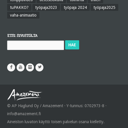
tuPAKKO?
työpaja2023
työpaja 2024
työpaja2025
vaha-animaatio
ETSI SIVUSTOLTA
Haku:
© AP Haglund Oy / Amazement · Y-tunnus: 0702973-8 ·
info@amazement.fi
Aineiston luvaton käyttö toisen palvelun osana kielletty.