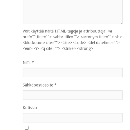
Voit käyttää näitä
HTML
-tageja ja attribuutteja:
<a
href="" title=""> <abbr title=""> <acronym title=""> <b>
<blockquote cite=""> <cite> <code> <del datetime="">
<em> <i> <q cite=""> <strike> <strong>
Nimi
*
Sähköpostiosoite
*
Kotisivu