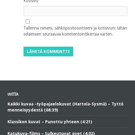
Kotisivu
Tallenna nimeni, sähköpostiosoitteeni ja kotisivuni tähän
selaimeen seuraavaa kommentointikertaa varten.
UUTTA
Kaikki kuvaa -työpajaelokuvat (Hartola-Sysmä) – Tyttö
menneisyydestä (08:39)
Klassikon kuvat – Punottu yhteen (4:21)
Katukuva-films – Sulkeutuvat ovet (4:02)