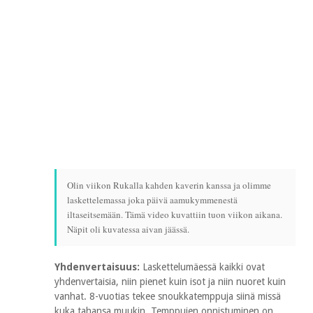
Olin viikon Rukalla kahden kaverin kanssa ja olimme
laskettelemassa joka päivä aamukymmenestä
iltaseitsemään. Tämä video kuvattiin tuon viikon aikana.
Näpit oli kuvatessa aivan jäässä.
Yhdenvertaisuus:
Laskettelumäessä kaikki ovat
yhdenvertaisia, niin pienet kuin isot ja niin nuoret kuin
vanhat. 8-vuotias tekee snoukkatemppuja siinä missä
kuka tahansa muukin. Temppujen onnistuminen on