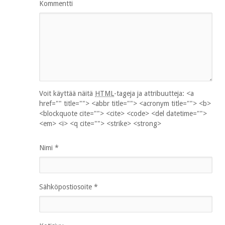
Kommentti
Voit käyttää näitä
HTML
-tageja ja attribuutteja:
<a
href="" title=""> <abbr title=""> <acronym title=""> <b>
<blockquote cite=""> <cite> <code> <del datetime="">
<em> <i> <q cite=""> <strike> <strong>
Nimi
*
Sähköpostiosoite
*