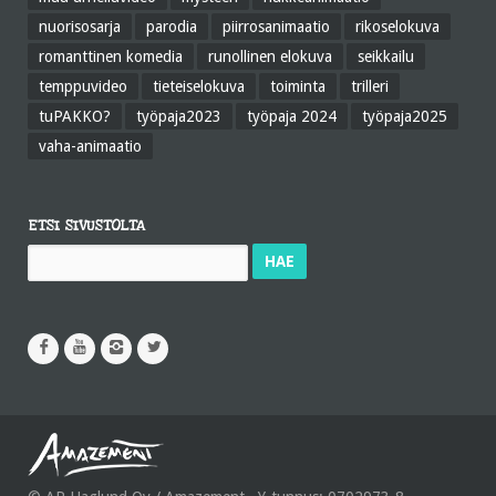
nuorisosarja
parodia
piirrosanimaatio
rikoselokuva
romanttinen komedia
runollinen elokuva
seikkailu
temppuvideo
tieteiselokuva
toiminta
trilleri
tuPAKKO?
työpaja2023
työpaja 2024
työpaja2025
vaha-animaatio
ETSI SIVUSTOLTA
Haku: