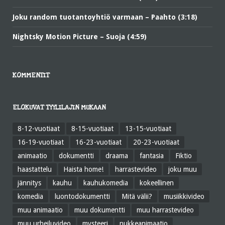
Joku random tuotantoyhtiö varmaan – Paahto (3:18)
Nightsky Motion Picture – Suoja (4:59)
KOMMENTIT
ELOKUVAT TYYLILAJIN MUKAAN
8-12-vuotiaat
8-15-vuotiaat
13-15-vuotiaat
16-19-vuotiaat
16-23-vuotiaat
20-23-vuotiaat
animaatio
dokumentti
draama
fantasia
Fiktio
haastattelu
Haista home!
harrastevideo
joku muu
jännitys
kauhu
kauhukomedia
kokeellinen
komedia
luontodokumentti
Mitä välii?
musiikkivideo
muu animaatio
muu dokumentti
muu harrastevideo
muu urheiluvideo
mysteeri
nukkeanimaatio