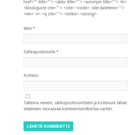
href="" title=""> <abbr title=""> <acronym title=""> <b>
<blockquote cite=""> <cite> <code> <del datetime="">
<em> <i> <q cite=""> <strike> <strong>
Nimi
*
Sähköpostiosoite
*
Kotisivu
Tallenna nimeni, sähköpostiosoitteeni ja kotisivuni tähän
selaimeen seuraavaa kommentointikertaa varten.