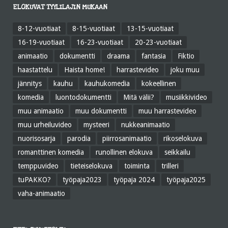
ELOKUVAT TYYLILAJIN MUKAAN
8-12-vuotiaat
8-15-vuotiaat
13-15-vuotiaat
16-19-vuotiaat
16-23-vuotiaat
20-23-vuotiaat
animaatio
dokumentti
draama
fantasia
Fiktio
haastattelu
Haista home!
harrastevideo
joku muu
jännitys
kauhu
kauhukomedia
kokeellinen
komedia
luontodokumentti
Mitä välii?
musiikkivideo
muu animaatio
muu dokumentti
muu harrastevideo
muu urheiluvideo
mysteeri
nukkeanimaatio
nuorisosarja
parodia
piirrosanimaatio
rikoselokuva
romanttinen komedia
runollinen elokuva
seikkailu
temppuvideo
tieteiselokuva
toiminta
trilleri
tuPAKKO?
työpaja2023
työpaja 2024
työpaja2025
vaha-animaatio