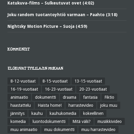
Katukuva-films – Sulkeutuvat ovet (4:02)
Joku random tuotantoyhtiö varmaan – Paahto (3:18)
Nightsky Motion Picture – Suoja (4:59)
KOMMENTIT
ELOKUVAT TYYLILAJIN MUKAAN
8-12-vuotiaat
8-15-vuotiaat
13-15-vuotiaat
16-19-vuotiaat
16-23-vuotiaat
20-23-vuotiaat
animaatio
dokumentti
draama
fantasia
Fiktio
haastattelu
Haista home!
harrastevideo
joku muu
jännitys
kauhu
kauhukomedia
kokeellinen
komedia
luontodokumentti
Mitä välii?
musiikkivideo
muu animaatio
muu dokumentti
muu harrastevideo