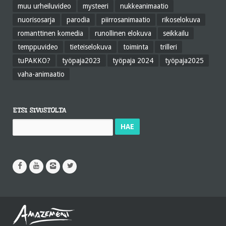
muu urheiluvideo
mysteeri
nukkeanimaatio
nuorisosarja
parodia
piirrosanimaatio
rikoselokuva
romanttinen komedia
runollinen elokuva
seikkailu
temppuvideo
tieteiselokuva
toiminta
trilleri
tuPAKKO?
työpaja2023
työpaja 2024
työpaja2025
vaha-animaatio
ETSI SIVUSTOLTA
Haku: