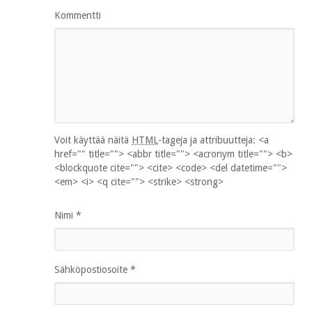
Kommentti
Voit käyttää näitä
HTML
-tageja ja attribuutteja:
<a
href="" title=""> <abbr title=""> <acronym title=""> <b>
<blockquote cite=""> <cite> <code> <del datetime="">
<em> <i> <q cite=""> <strike> <strong>
Nimi
*
Sähköpostiosoite
*