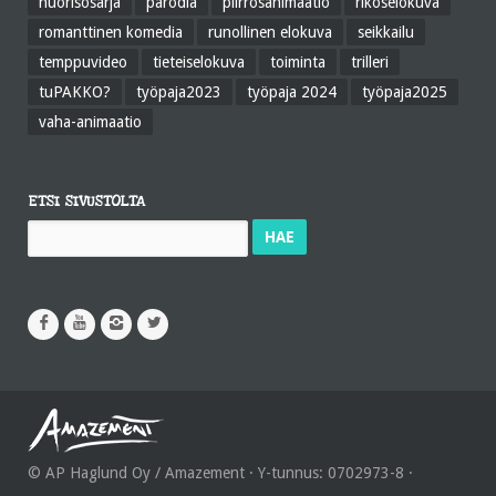
nuorisosarja
parodia
piirrosanimaatio
rikoselokuva
romanttinen komedia
runollinen elokuva
seikkailu
temppuvideo
tieteiselokuva
toiminta
trilleri
tuPAKKO?
työpaja2023
työpaja 2024
työpaja2025
vaha-animaatio
ETSI SIVUSTOLTA
Haku:
© AP Haglund Oy / Amazement · Y-tunnus: 0702973-8 ·