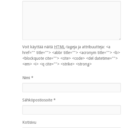
Voit käyttää näitä
HTML
-tageja ja attribuutteja:
<a
href="" title=""> <abbr title=""> <acronym title=""> <b>
<blockquote cite=""> <cite> <code> <del datetime="">
<em> <i> <q cite=""> <strike> <strong>
Nimi
*
Sähköpostiosoite
*
Kotisivu