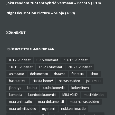
Joku random tuotantoyhtiö varmaan – Paahto (3:18)
Nightsky Motion Picture – Suoja (4:59)
KOMMENTIT
ELOKUVAT TYYLILAJIN MUKAAN
8-12-vuotiaat
8-15-vuotiaat
13-15-vuotiaat
16-19-vuotiaat
16-23-vuotiaat
20-23-vuotiaat
animaatio
dokumentti
draama
fantasia
Fiktio
haastattelu
Haista home!
harrastevideo
joku muu
jännitys
kauhu
kauhukomedia
kokeellinen
komedia
luontodokumentti
Mitä välii?
musiikkivideo
muu animaatio
muu dokumentti
muu harrastevideo
muu urheiluvideo
mysteeri
nukkeanimaatio