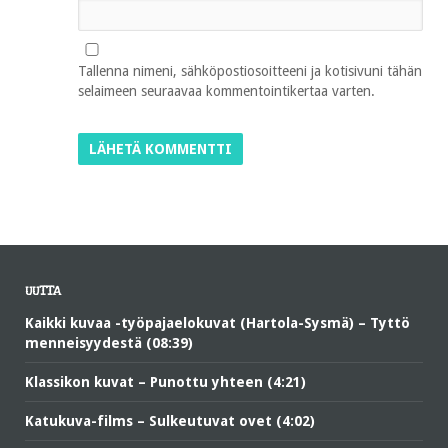
Tallenna nimeni, sähköpostiosoitteeni ja kotisivuni tähän
selaimeen seuraavaa kommentointikertaa varten.
UUTTA
Kaikki kuvaa -työpajaelokuvat (Hartola-Sysmä) – Tyttö
menneisyydestä (08:39)
Klassikon kuvat – Punottu yhteen (4:21)
Katukuva-films – Sulkeutuvat ovet (4:02)