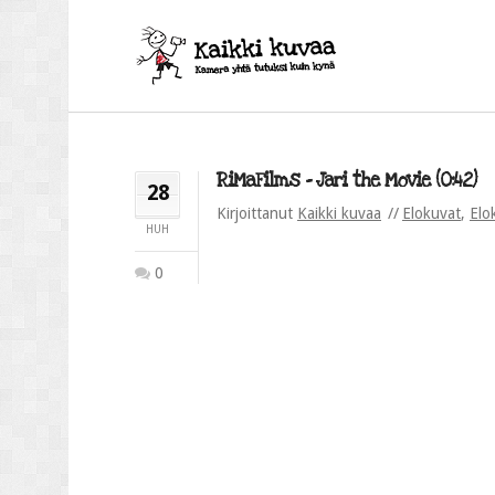
RiMaFilms – Jari the Movie (0:42)
28
Kirjoittanut
Kaikki kuvaa
Elokuvat
,
Elo
HUH
0