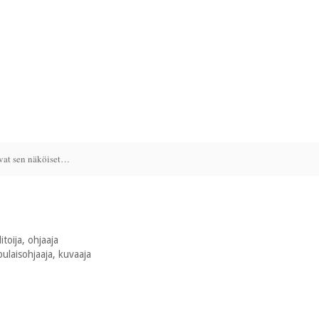
ovat sen näköiset…
itoija, ohjaaja
pulaisohjaaja, kuvaaja