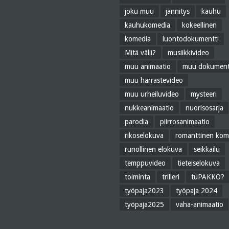
joku muu
jännitys
kauhu
kauhukomedia
kokeellinen
komedia
luontodokumentti
Mitä välii?
musiikkivideo
muu animaatio
muu dokument
muu harrastevideo
muu urheiluvideo
mysteeri
nukkeanimaatio
nuorisosarja
parodia
piirrosanimaatio
rikoselokuva
romanttinen kom
runollinen elokuva
seikkailu
temppuvideo
tieteiselokuva
toiminta
trilleri
tuPAKKO?
työpaja2023
työpaja 2024
työpaja2025
vaha-animaatio