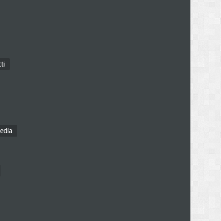
ti
edia