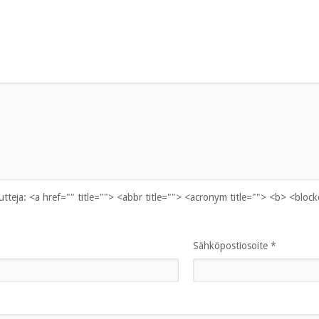
uutteja:
<a href="" title=""> <abbr title=""> <acronym title=""> <b> <bloc
Sähköpostiosoite
*