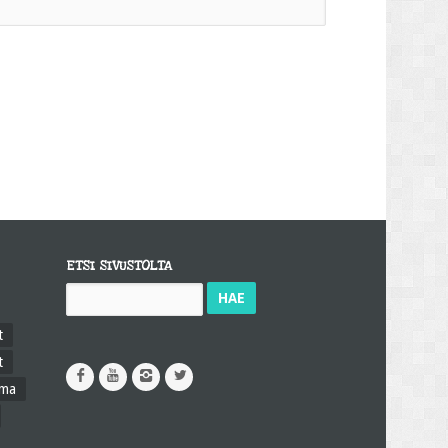
ETSI SIVUSTOLTA
Haku:
t
t
ama