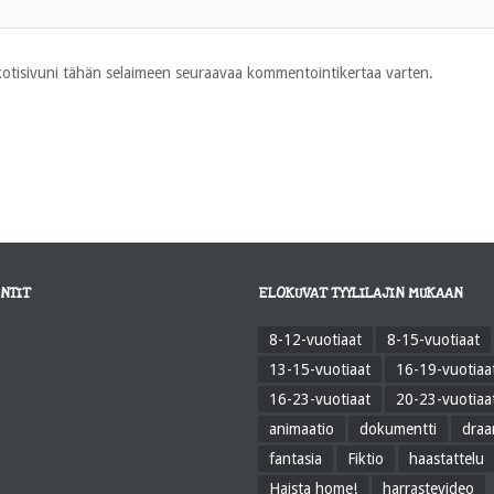
 kotisivuni tähän selaimeen seuraavaa kommentointikertaa varten.
NTIT
ELOKUVAT TYYLILAJIN MUKAAN
8-12-vuotiaat
8-15-vuotiaat
13-15-vuotiaat
16-19-vuotiaa
16-23-vuotiaat
20-23-vuotiaa
animaatio
dokumentti
dra
fantasia
Fiktio
haastattelu
Haista home!
harrastevideo