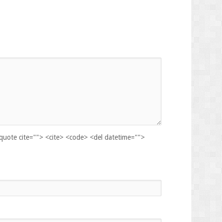
kquote cite=""> <cite> <code> <del datetime="">