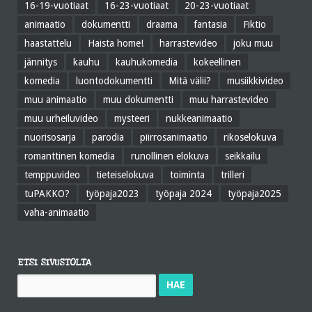
16-19-vuotiaat
16-23-vuotiaat
20-23-vuotiaat
animaatio
dokumentti
draama
fantasia
Fiktio
haastattelu
Haista home!
harrastevideo
joku muu
jännitys
kauhu
kauhukomedia
kokeellinen
komedia
luontodokumentti
Mitä välii?
musiikkivideo
muu animaatio
muu dokumentti
muu harrastevideo
muu urheiluvideo
mysteeri
nukkeanimaatio
nuorisosarja
parodia
piirrosanimaatio
rikoselokuva
romanttinen komedia
runollinen elokuva
seikkailu
temppuvideo
tieteiselokuva
toiminta
trilleri
tuPAKKO?
työpaja2023
työpaja 2024
työpaja2025
vaha-animaatio
ETSI SIVUSTOLTA
Haku: