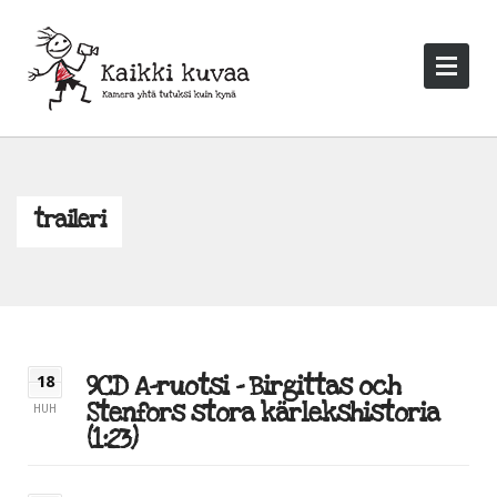
traileri
9CD A-ruotsi – Birgittas och
18
Stenfors stora kärlekshistoria
HUH
(1:23)