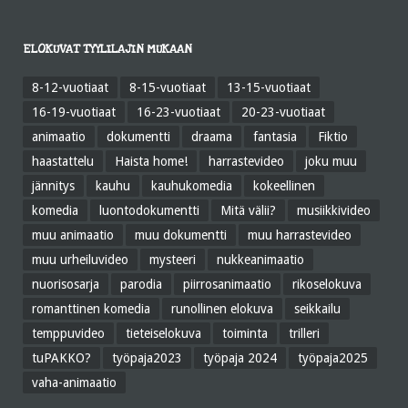
ELOKUVAT TYYLILAJIN MUKAAN
8-12-vuotiaat
8-15-vuotiaat
13-15-vuotiaat
16-19-vuotiaat
16-23-vuotiaat
20-23-vuotiaat
animaatio
dokumentti
draama
fantasia
Fiktio
haastattelu
Haista home!
harrastevideo
joku muu
jännitys
kauhu
kauhukomedia
kokeellinen
komedia
luontodokumentti
Mitä välii?
musiikkivideo
muu animaatio
muu dokumentti
muu harrastevideo
muu urheiluvideo
mysteeri
nukkeanimaatio
nuorisosarja
parodia
piirrosanimaatio
rikoselokuva
romanttinen komedia
runollinen elokuva
seikkailu
temppuvideo
tieteiselokuva
toiminta
trilleri
tuPAKKO?
työpaja2023
työpaja 2024
työpaja2025
vaha-animaatio