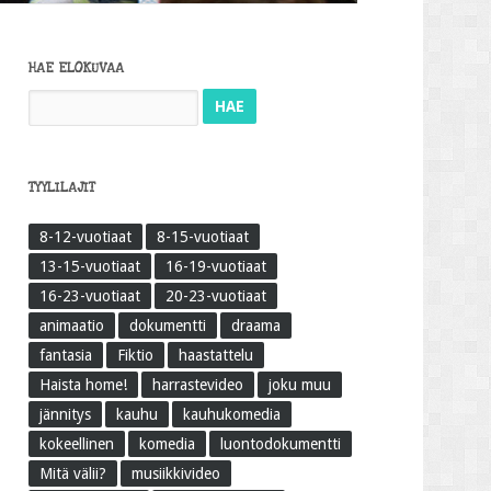
HAE ELOKUVAA
Haku:
TYYLILAJIT
8-12-vuotiaat
8-15-vuotiaat
13-15-vuotiaat
16-19-vuotiaat
16-23-vuotiaat
20-23-vuotiaat
animaatio
dokumentti
draama
fantasia
Fiktio
haastattelu
Haista home!
harrastevideo
joku muu
jännitys
kauhu
kauhukomedia
kokeellinen
komedia
luontodokumentti
Mitä välii?
musiikkivideo