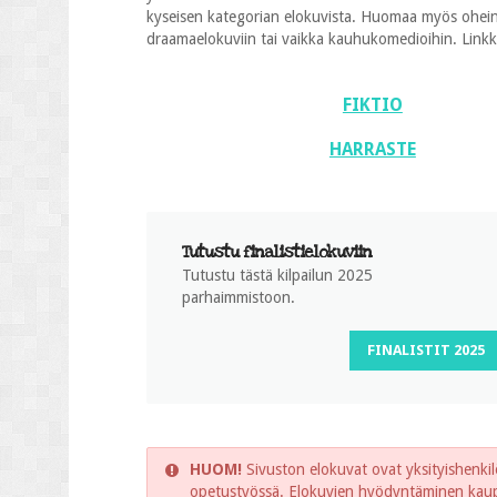
kyseisen kategorian elokuvista. Huomaa myös oheinen
draamaelokuviin tai vaikka kauhukomedioihin. Linkkien
FIKTIO
HARRASTE
Tutustu finalistielokuviin
Tutustu tästä kilpailun 2025
parhaimmistoon.
FINALISTIT 2025
HUOM!
Sivuston elokuvat ovat yksityishenkilö
opetustyössä. Elokuvien hyödyntäminen kaupal