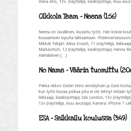
Viena Aho, 13v. (näyttelijä, käsikirjoittaja, muu avust
Olkkola Team - Neena (1:56)
Neena on tavallinen, kiusattu tyttö. Hän kokee koul
kiusaamisen lopulta lakkaamaan. Yhdenvertaisuus/
Mikkeli Tekijät: Aliisa Ervasti, 11 (näyttelijä, leikk
Markevitsch, 12 (näyttelijä, käsikirjoittaja) Henna Ma
Hämäläinen […]
No Name - Väärin tuomittu (2:0
Pekka rikkoo Daten tetris ennätyksen ja Date kosta
kun tyttö kiusaa poikaa joka ei ole tehnyt mitään ty
leikkaaja, käsikirjoittaja) Isla London, 13v (näyttel
13v (näyttelijä, muu avustaja) Kamera: iPhone 7 Le
ESA - Seikkailu koulussa (3:49)