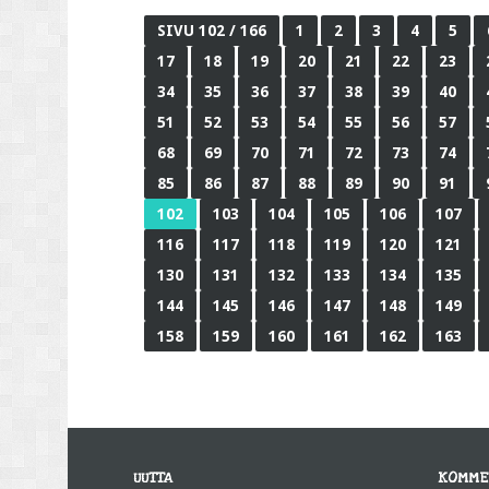
SIVU 102 / 166
1
2
3
4
5
17
18
19
20
21
22
23
34
35
36
37
38
39
40
51
52
53
54
55
56
57
68
69
70
71
72
73
74
85
86
87
88
89
90
91
102
103
104
105
106
107
116
117
118
119
120
121
130
131
132
133
134
135
144
145
146
147
148
149
158
159
160
161
162
163
UUTTA
KOMME