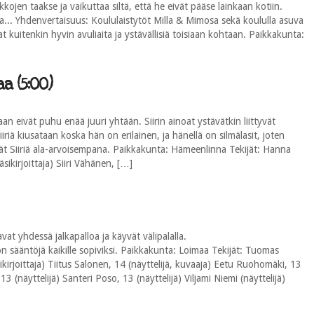
kkojen taakse ja vaikuttaa siltä, että he eivät pääse lainkaan kotiin.
ta... Yhdenvertaisuus: Koululaistytöt Milla & Mimosa sekä koululla asuva
 kuitenkin hyvin avuliaita ja ystävällisiä toisiaan kohtaan. Paikkakunta:
a (5:00)
an eivät puhu enää juuri yhtään. Siirin ainoat ystävätkin liittyvät
iiriä kiusataan koska hän on erilainen, ja hänellä on silmälasit, joten
vät Siiriä ala-arvoisempana. Paikkakunta: Hämeenlinna Tekijät: Hanna
äsikirjoittaja) Siiri Vähänen, […]
at yhdessä jalkapalloa ja käyvät välipalalla.
 sääntöjä kaikille sopiviksi. Paikkakunta: Loimaa Tekijät: Tuomas
äsikirjoittaja) Tiitus Salonen, 14 (näyttelijä, kuvaaja) Eetu Ruohomäki, 13
 13 (näyttelijä) Santeri Poso, 13 (näyttelijä) Viljami Niemi (näyttelijä)