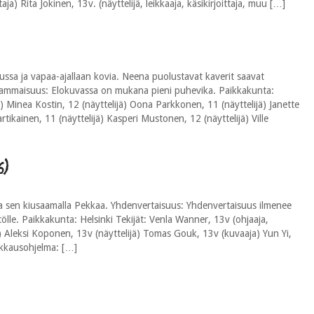
aja) Rita Jokinen, 13v. (näyttelijä, leikkaaja, käsikirjoittaja, muu […]
ussa ja vapaa-ajallaan kovia. Neena puolustavat kaverit saavat
vammaisuus: Elokuvassa on mukana pieni puhevika. Paikkakunta:
aaja) Minea Kostin, 12 (näyttelijä) Oona Parkkonen, 11 (näyttelijä) Janette
rtikainen, 11 (näyttelijä) Kasperi Mustonen, 12 (näyttelijä) Ville
6)
a sen kiusaamalla Pekkaa. Yhdenvertaisuus: Yhdenvertaisuus ilmenee
tölle. Paikkakunta: Helsinki Tekijät: Venla Wanner, 13v (ohjaaja,
ijä) Aleksi Koponen, 13v (näyttelijä) Tomas Gouk, 13v (kuvaaja) Yun Yi,
ikkausohjelma: […]