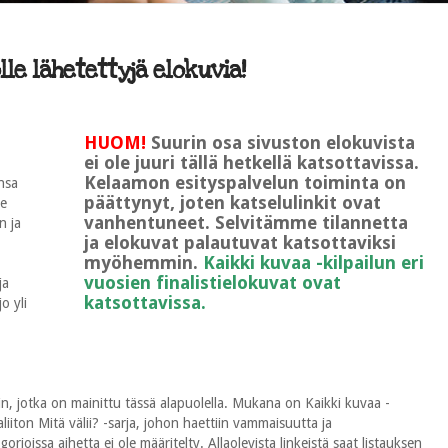
le lähetettyjä elokuvia!
HUOM!
Suurin osa sivuston elokuvista
ei ole juuri tällä hetkellä katsottavissa.
Kelaamon esityspalvelun toiminta on
nsa
päättynyt, joten katselulinkit ovat
le
vanhentuneet. Selvitämme tilannetta
n ja
ja elokuvat palautuvat katsottaviksi
myöhemmin.
Kaikki kuvaa -kilpailun eri
vuosien finalistielokuvat ovat
ja
katsottavissa.
o yli
n, jotka on mainittu tässä alapuolella. Mukana on Kaikki kuvaa -
ton Mitä välii? -sarja, johon haettiin vammaisuutta ja
rioissa aihetta ei ole määritelty. Allaolevista linkeistä saat listauksen