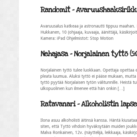
Randomit - Avaruushaaksirikko 
Avaruusalus katkeaa ja astronautti tippuu maahan. 
Hukkanen, 10 (ohjaaja, kuvaaja, äänittäjä, käsikirjoit
Kamera: iPad Ohjelmistot: Stop Motion
Nehajasa - Norjalainen tyttö (5:
Norjalainen tyttö tulee luokkaan. Opettaja opettaa e
pleata luumua. Aluksi tyttö ei pääse mukaan, mutta 
tyttö pyytää Norjalaisen tytön välitunnille. Heistä t
ulkopuolinen kun ilmenee että hän onkin […]
Ratavanari - Alkoholistin lapsen
Ilona asuu alkoholisti äitinsä kanssa. Häntä kiusata
siten, että Tyttö vihdoin hyväksytään muiden joukko
Malva Ronkainen, 12v. (näyttelijä, leikkaaja, käsikirj