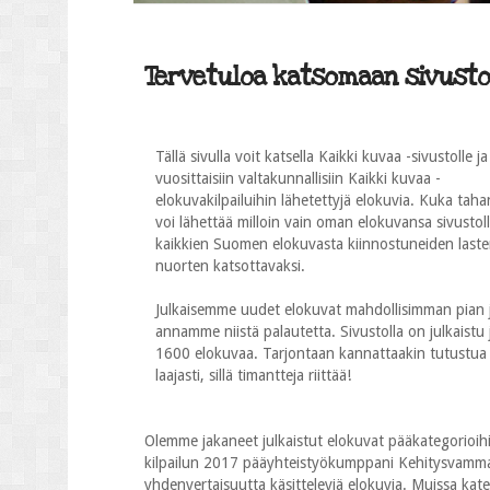
Tervetuloa katsomaan sivustol
Tällä sivulla voit katsella Kaikki kuvaa -sivustolle ja
vuosittaisiin valtakunnallisiin Kaikki kuvaa -
elokuvakilpailuihin lähetettyjä elokuvia. Kuka taha
voi lähettää milloin vain oman elokuvansa sivustol
kaikkien Suomen elokuvasta kiinnostuneiden laste
nuorten katsottavaksi.
Julkaisemme uudet elokuvat mahdollisimman pian 
annamme niistä palautetta. Sivustolla on julkaistu j
1600 elokuvaa. Tarjontaan kannattaakin tutustua
laajasti, sillä timantteja riittää!
Olemme jakaneet julkaistut elokuvat pääkategorioihi
kilpailun 2017 pääyhteistyökumppani Kehitysvammalii
yhdenvertaisuutta käsitteleviä elokuvia. Muissa katego