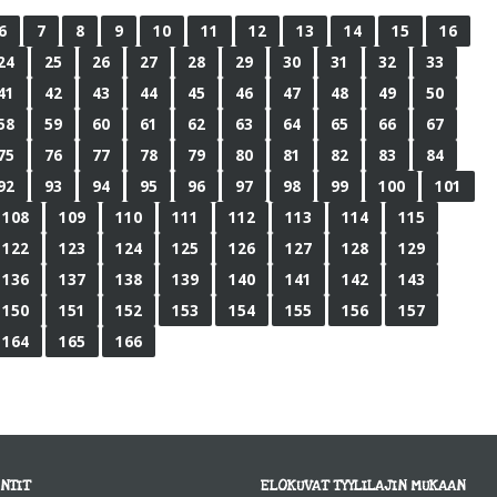
6
7
8
9
10
11
12
13
14
15
16
24
25
26
27
28
29
30
31
32
33
41
42
43
44
45
46
47
48
49
50
58
59
60
61
62
63
64
65
66
67
75
76
77
78
79
80
81
82
83
84
92
93
94
95
96
97
98
99
100
101
108
109
110
111
112
113
114
115
122
123
124
125
126
127
128
129
136
137
138
139
140
141
142
143
150
151
152
153
154
155
156
157
164
165
166
NTIT
ELOKUVAT TYYLILAJIN MUKAAN