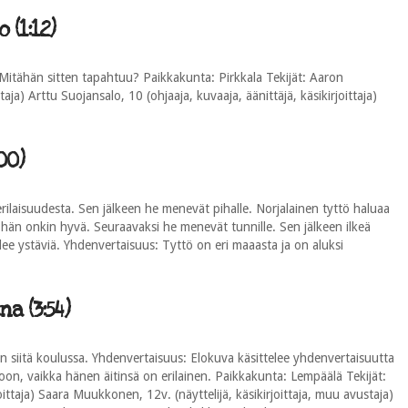
(1:12)
Mitähän sitten tapahtuu? Paikkakunta: Pirkkala Tekijät: Aaron
taja) Arttu Suojansalo, 10 (ohjaaja, kuvaaja, äänittäjä, käsikirjoittaja)
00)
rilaisuudesta. Sen jälkeen he menevät pihalle. Norjalainen tyttö haluaa
hän onkin hyvä. Seuraavaksi he menevät tunnille. Sen jälkeen ilkeä
ulee ystäviä. Yhdenvertaisuus: Tyttö on eri maaasta ja on aluksi
a (3:54)
an siitä koulussa. Yhdenvertaisuus: Elokuva käsittelee yhdenvertaisuutta
on, vaikka hänen äitinsä on erilainen. Paikkakunta: Lempäälä Tekijät:
oittaja) Saara Muukkonen, 12v. (näyttelijä, käsikirjoittaja, muu avustaja)