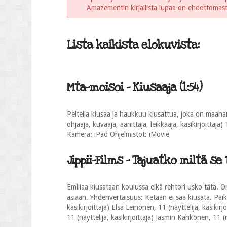
Amazementin kirjallista lupaa on ehdottomasti 
Lista kaikista elokuvista:
Mta-moisoi - Kiusaaja (1:54)
Peltelia kiusaa ja haukkuu kiusattua, joka on maahan
ohjaaja, kuvaaja, äänittäjä, leikkaaja, käsikirjoittaj
Kamera: iPad Ohjelmistot: iMovie
Jippii-Films - Tajuatko miltä se 
Emiliaa kiusataan koulussa eikä rehtori usko tätä. 
asiaan. Yhdenvertaisuus: Ketään ei saa kiusata. Paik
käsikirjoittaja) Elsa Leinonen, 11 (näyttelijä, käsikirjo
11 (näyttelijä, käsikirjoittaja) Jasmin Kähkönen, 11 (n