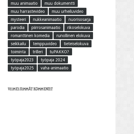
muu animaatio
muu dokumentti
muu harrastevideo
muu urheiluvideo
mysteeri
nukkeanimaatio
nuorisosarja
parodia
piirrosanimaatio
rikoselokuva
romanttinen komedia
runollinen elokuva
seikkailu
temppuvideo
tieteiselokuva
toiminta
trilleri
tuPAKKO?
työpaja2023
työpaja 2024
työpaja2025
vaha-animaatio
VIIMEISIMMÄT KOMMENTIT