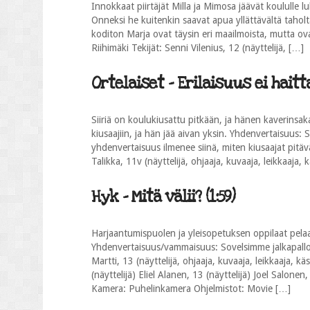
Innokkaat piirtäjät Milla ja Mimosa jäävät koululle lu
Onneksi he kuitenkin saavat apua yllättävältä tahol
koditon Marja ovat täysin eri maailmoista, mutta ovat
Riihimäki Tekijät: Senni Vilenius, 12 (näyttelijä, […]
Ortelaiset - Erilaisuus ei haitta
Siiriä on koulukiusattu pitkään, ja hänen kaverinsaka
kiusaajiin, ja hän jää aivan yksin. Yhdenvertaisuus: S
yhdenvertaisuus ilmenee siinä, miten kiusaajat pitä
Talikka, 11v (näyttelijä, ohjaaja, kuvaaja, leikkaaja, k
Hyk - Mitä välii? (1:59)
Harjaantumispuolen ja yleisopetuksen oppilaat pelaav
Yhdenvertaisuus/vammaisuus: Sovelsimme jalkapallon
Martti, 13 (näyttelijä, ohjaaja, kuvaaja, leikkaaja, k
(näyttelijä) Eliel Alanen, 13 (näyttelijä) Joel Salonen,
Kamera: Puhelinkamera Ohjelmistot: Movie […]