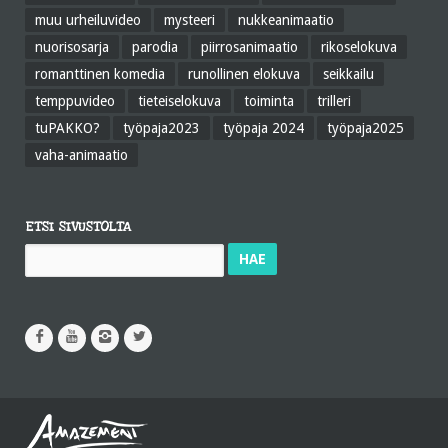
muu urheiluvideo
mysteeri
nukkeanimaatio
nuorisosarja
parodia
piirrosanimaatio
rikoselokuva
romanttinen komedia
runollinen elokuva
seikkailu
temppuvideo
tieteiselokuva
toiminta
trilleri
tuPAKKO?
työpaja2023
työpaja 2024
työpaja2025
vaha-animaatio
ETSI SIVUSTOLTA
Haku: