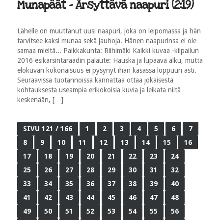
Munapäät - Ärsyttävä naapuri (2:19)
Lähelle on muuttanut uusi naapuri, joka on leipomassa ja hän
tarvitsee kaksi munaa sekä jauhoja. Hänen naapurinsa ei ole
samaa mieltä... Paikkakunta: Riihimäki Kaikki kuvaa -kilpailun
2016 esikarsintaraadin palaute: Hauska ja lupaava alku, mutta
elokuvan kokonaisuus ei pysynyt ihan kasassa loppuun asti.
Seuraavissa tuotannoissa kannattaa ottaa jokaisesta
kohtauksesta useampia erikokoisia kuvia ja leikata niitä
keskenään, […]
SIVU 121 / 166
1
2
3
4
5
6
7
8
9
10
11
12
13
14
15
16
17
18
19
20
21
22
23
24
25
26
27
28
29
30
31
32
33
34
35
36
37
38
39
40
41
42
43
44
45
46
47
48
49
50
51
52
53
54
55
56