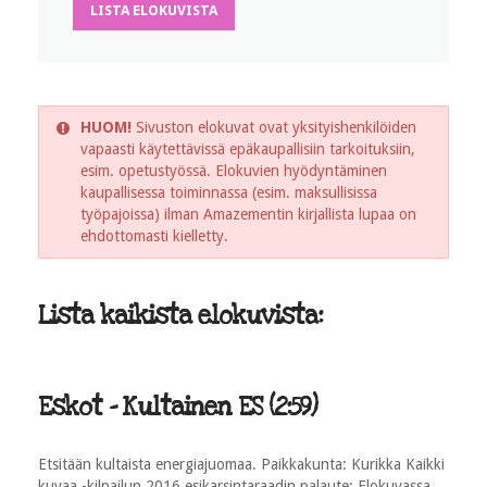
LISTA ELOKUVISTA
HUOM!
Sivuston elokuvat ovat yksityishenkilöiden
vapaasti käytettävissä epäkaupallisiin tarkoituksiin,
esim. opetustyössä. Elokuvien hyödyntäminen
kaupallisessa toiminnassa (esim. maksullisissa
työpajoissa) ilman Amazementin kirjallista lupaa on
ehdottomasti kielletty.
Lista kaikista elokuvista:
Eskot - Kultainen ES (2:59)
Etsitään kultaista energiajuomaa. Paikkakunta: Kurikka Kaikki
kuvaa -kilpailun 2016 esikarsintaraadin palaute: Elokuvassa