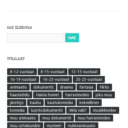
HAE ELOKUVAA
Haku:
TYYLILAJIT
8-12-vuotiaat
8-15-vuotiaat
13-15-vuotiaat
16-19-vuotiaat
16-23-vuotiaat
20-23-vuotiaat
animaatio
dokumentti
draama
fantasia
Fiktio
haastattelu
Haista home!
harrastevideo
joku muu
jännitys
kauhu
kauhukomedia
kokeellinen
komedia
luontodokumentti
Mitä välii?
musiikkivideo
muu animaatio
muu dokumentti
muu harrastevideo
muu urheiluvideo
mysteeri
nukkeanimaatio