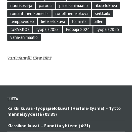
nuorisosarja
parodia
piirrosanimaatio
rikoselokuva
romanttinen komedia
runollinen elokuva
seikkailu
temppuvideo
tieteiselokuva
toiminta
trilleri
tuPAKKO?
työpaja2023
työpaja 2024
työpaja2025
vaha-animaatio
VIIMEISIMMÄT KOMMENTIT
UUTTA
Kaikki kuvaa -työpajaelokuvat (Hartola-Sysmä) – Tyttö
menneisyydestä (08:39)
Klassikon kuvat – Punottu yhteen (4:21)