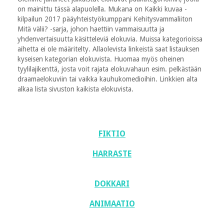
on mainittu tässä alapuolella. Mukana on Kaikki kuvaa -
kilpailun 2017 pääyhteistyökumppani Kehitysvammaliiton
Mitä välii? -sarja, johon haettiin vammaisuutta ja
yhdenvertaisuutta käsitteleviä elokuvia. Muissa kategorioissa
aihetta ei ole määritelty. Allaolevista linkeistä saat listauksen
kyseisen kategorian elokuvista. Huomaa myös oheinen
tyylilajikenttä, josta voit rajata elokuvahaun esim. pelkästään
draamaelokuviin tai vaikka kauhukomedioihin. Linkkien alta
alkaa lista sivuston kaikista elokuvista.
FIKTIO
HARRASTE
DOKKARI
ANIMAATIO