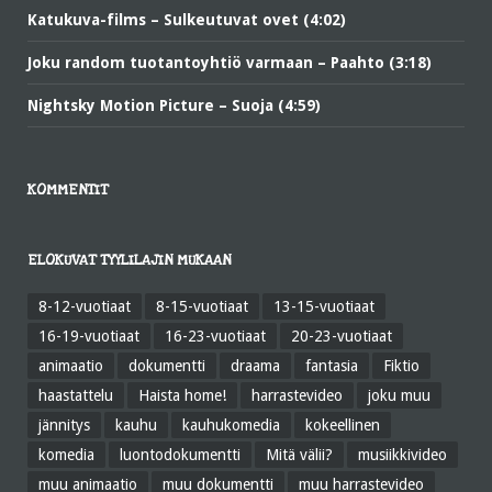
Katukuva-films – Sulkeutuvat ovet (4:02)
Joku random tuotantoyhtiö varmaan – Paahto (3:18)
Nightsky Motion Picture – Suoja (4:59)
KOMMENTIT
ELOKUVAT TYYLILAJIN MUKAAN
8-12-vuotiaat
8-15-vuotiaat
13-15-vuotiaat
16-19-vuotiaat
16-23-vuotiaat
20-23-vuotiaat
animaatio
dokumentti
draama
fantasia
Fiktio
haastattelu
Haista home!
harrastevideo
joku muu
jännitys
kauhu
kauhukomedia
kokeellinen
komedia
luontodokumentti
Mitä välii?
musiikkivideo
muu animaatio
muu dokumentti
muu harrastevideo