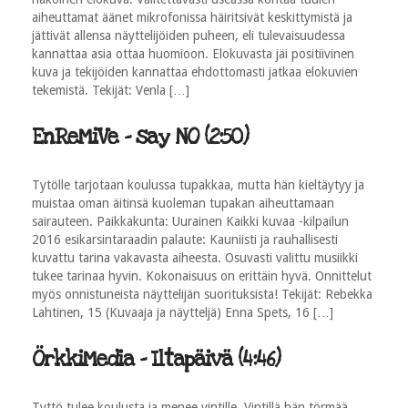
aiheuttamat äänet mikrofonissa häiritsivät keskittymistä ja
jättivät allensa näyttelijöiden puheen, eli tulevaisuudessa
kannattaa asia ottaa huomioon. Elokuvasta jäi positiivinen
kuva ja tekijöiden kannattaa ehdottomasti jatkaa elokuvien
tekemistä. Tekijät: Venla […]
EnReMiVe - say NO (2:50)
Tytölle tarjotaan koulussa tupakkaa, mutta hän kieltäytyy ja
muistaa oman äitinsä kuoleman tupakan aiheuttamaan
sairauteen. Paikkakunta: Uurainen Kaikki kuvaa -kilpailun
2016 esikarsintaraadin palaute: Kauniisti ja rauhallisesti
kuvattu tarina vakavasta aiheesta. Osuvasti valittu musiikki
tukee tarinaa hyvin. Kokonaisuus on erittäin hyvä. Onnittelut
myös onnistuneista näyttelijän suorituksista! Tekijät: Rebekka
Lahtinen, 15 (Kuvaaja ja näytteljä) Enna Spets, 16 […]
ÖrkkiMedia - Iltapäivä (4:46)
Tyttö tulee koulusta ja menee vintille. Vintillä hän törmää