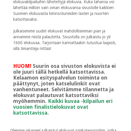
elokuvakilpailuihin lähetettyjä elokuvia. Kuka tahansa voi
lähettää milloin vain oman elokuvansa sivustolle kaikkien
Suomen elokuvasta kiinnostuneiden lasten ja nuorten
katsottavaksi.
Julkaisemme uudet elokuvat mahdollisimman pian ja
annamme niistä palautetta. Sivustolla on julkaistu jo yli
1600 elokuvaa. Tarjontaan kannattaakin tutustua laajasti,
sillä timantteja riittää!
HUOM!
Suurin osa sivuston elokuvista ei
ole juuri tällä hetkellä katsottavissa.
Kelaamon esityspalvelun toiminta on
päättynyt, joten katselulinkit ovat
vanhentuneet. Selvitämme tilannetta ja
elokuvat palautuvat katsottaviksi
myöhemmin.
Kaikki kuvaa -kilpailun eri
vuosien finalistielokuvat ovat
katsottavissa.
Olemme jakaneet julkaistut elokuvat pääkategorioihin, jotka