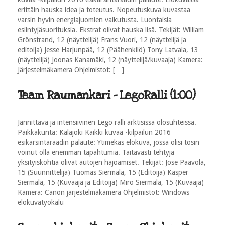
erittäin hauska idea ja toteutus. Nopeutuskuva kuvastaa
varsin hyvin energiajuomien vaikutusta. Luontaisia
esiintyjäsuorituksia. Ekstrat olivat hauska lisä. Tekijät: William
Grönstrand, 12 (näyttelijä) Frans Vuori, 12 (näyttelijä ja
editoija) Jesse Harjunpää, 12 (Päähenkilö) Tony Latvala, 13
(näyttelijä) Joonas Kanamäki, 12 (näyttelijä/kuvaaja) Kamera:
Järjestelmäkamera Ohjelmistot: […]
Team Raumankari - LegoRalli (1:00)
Jännittävä ja intensiivinen Lego ralli arktisissa olosuhteissa.
Paikkakunta: Kalajoki Kaikki kuvaa -kilpailun 2016
esikarsintaraadin palaute: Ytimekäs elokuva, jossa olisi tosin
voinut olla enemmän tapahtumia. Taitavasti tehtyjä
yksityiskohtia olivat autojen hajoamiset. Tekijät: Jose Paavola,
15 (Suunnittelija) Tuomas Siermala, 15 (Editoija) Kasper
Siermala, 15 (Kuvaaja ja Editoija) Miro Siermala, 15 (Kuvaaja)
Kamera: Canon järjestelmäkamera Ohjelmistot: Windows
elokuvatyökalu