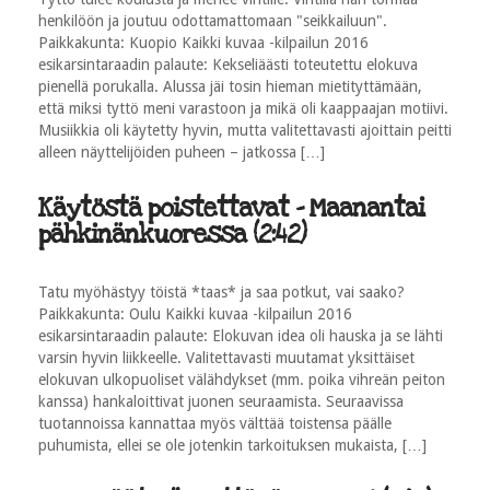
henkilöön ja joutuu odottamattomaan "seikkailuun".
Paikkakunta: Kuopio Kaikki kuvaa -kilpailun 2016
esikarsintaraadin palaute: Kekseliäästi toteutettu elokuva
pienellä porukalla. Alussa jäi tosin hieman mietityttämään,
että miksi tyttö meni varastoon ja mikä oli kaappaajan motiivi.
Musiikkia oli käytetty hyvin, mutta valitettavasti ajoittain peitti
alleen näyttelijöiden puheen – jatkossa […]
Käytöstä poistettavat - Maanantai
pähkinänkuoressa (2:42)
Tatu myöhästyy töistä *taas* ja saa potkut, vai saako?
Paikkakunta: Oulu Kaikki kuvaa -kilpailun 2016
esikarsintaraadin palaute: Elokuvan idea oli hauska ja se lähti
varsin hyvin liikkeelle. Valitettavasti muutamat yksittäiset
elokuvan ulkopuoliset välähdykset (mm. poika vihreän peiton
kanssa) hankaloittivat juonen seuraamista. Seuraavissa
tuotannoissa kannattaa myös välttää toistensa päälle
puhumista, ellei se ole jotenkin tarkoituksen mukaista, […]