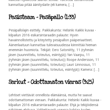
kannattaa pitää äänityslaite (eli kamera, […]
Pesisteam - Pesäpallo (1:33)
Pesäpallolajin esittely. Paikkakunta: Helsinki Kaikki kuvaa -
kilpailun 2016 esikarsintaraadin palaute: Hyvin
havainnollistettu ja kiteytetty pesäpallon pääperiaatteet.
Äänenlaatuun kannattaa tulevaisuudessa kiinnittää hieman
enemmän huomiota. Tekijät: Eero Satoniitty, 11 (ryhmän
jäsen (suunnittelu, toteutus, esiintyjä)) Yan Vaarpu, 11
(ryhmän jäsen (suunnittelu, toteutus)) Roope Andersson, 11
(ryhmän jäsen (suunnittelu, toteutus)) Lauri Linnossuo, 11
(ryhmän jäsen (suunnittelu, toteutus, esiintyjä)) Kamera: […]
Serkut - Odottamaton vieras (3:25)
Lehtiset viettävät onnellista elämäänsä, mutta he saavat
odottamattoman vieraan. Paikkakunta: Helsinki Kaikki kuvaa -
kilpailun 2016 esikarsintaraadin palaute: Ehjä ja tekijöidensä
näköinen elokuva. Valitettavasti useassa kohtaa tuulen