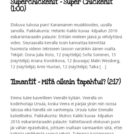
Superchickenit - Super Chickenit
(1:00)
Elokuva tulossa pian! Kanamainen musiikkivideo, uusilla
sanoilla. Paikkakunta: Helsinki Kaikki kuvaa -kilpailun 2016
esikarsintaraadin palaute: Erittäin mieleen jäävä ja viihdyttävä
video. Seuraavalla kerralla tosin kannattaa kiinnittää
huomiota videon tekniseen tasoon varsinkin äänen osalta.
Tekijät: Oona-Julia Roto, 12 (näyttelijä) Sofia Soininen, 13
(näyttelijä) Ariana Kondrikova, 12 (kuvaaja) Malin Wessberg,
12 (näyttelijä) Armi Huotari, 12 (näyttelijä) Taika […]
Timantit - Mitä oikein tapahtui? (2:17)
Emma tulee kaverilleen Veeralle kylään. Veeralla on
kodinhoitaja Ursula, koska Veera ei pärjää yksin niin isossa
talossa eikä hänellä ole vanhempia. Ursula tulee Emmalle
kateelliseksi. Paikkakunta: Muhos Kaikki kuvaa -kilpailun
2016 esikarsintaraadin palaute: Valitettavasti elokuvan juoni
jäi vähän epäselväksi, johtuen osaltaan varmaankin siitä, ettei
kaikista repliikeistä saanut selvää. Tulevissa tuotannoissa