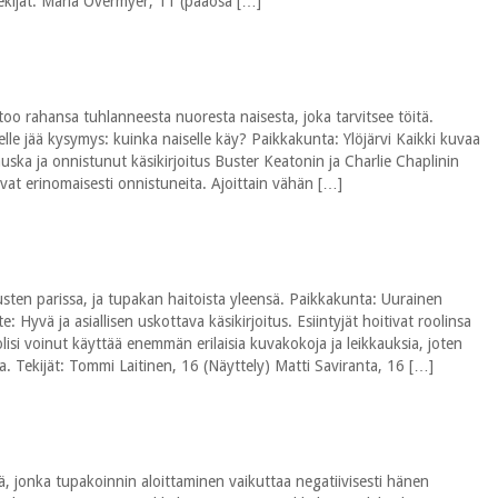
ekijät: Maria Overmyer, 11 (pääosa […]
too rahansa tuhlanneesta nuoresta naisesta, joka tarvitsee töitä.
elle jää kysymys: kuinka naiselle käy? Paikkakunta: Ylöjärvi Kaikki kuvaa
auska ja onnistunut käsikirjoitus Buster Keatonin ja Charlie Chaplinin
vat erinomaisesti onnistuneita. Ajoittain vähän […]
sten parissa, ja tupakan haitoista yleensä. Paikkakunta: Uurainen
: Hyvä ja asiallisen uskottava käsikirjoitus. Esiintyjät hoitivat roolinsa
olisi voinut käyttää enemmän erilaisia kuvakokoja ja leikkauksia, joten
a. Tekijät: Tommi Laitinen, 16 (Näyttely) Matti Saviranta, 16 […]
, jonka tupakoinnin aloittaminen vaikuttaa negatiivisesti hänen