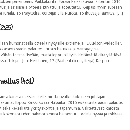
oksen parempaan. Paikkakunta: Forssa Kaikki kuvaa -kilpailun 2016
tus ja asiallisella otteella kuvattu ja toteutettu. Kelpaisi hyvin suoraan
a Juhala, 16 (Näyttelijä, editoija) Ella Nuikka, 16 (kuvaaja, äänitys, […]
2:25)
lään humoristisella otteella nykyisille extreme ja "Duudsoni-videoille".
ikarsintaraadin palaute: Erittäin hauskaa ja heittäytyvää
o vähän toistaa itseään, mutta loppu oli kyllä kieltämättä aika yllättävä.
sa. Tekijät: Joni Heikkinen, 12 (Päähenkilö näyttelijä) Kasperi
ellus (4:51)
jansa kanssa metsäretkelle, mutta ovatko kokeneen johtajan
kakunta: Espoo Kaikki kuvaa -kilpailun 2016 esikarsintaraadin palaute:
ekä kekseliäitä yksityiskohtia ja tapahtumia. Valitettavasti kaikista
se ei kokonaisuuden hahmottamista haitannut. Todella hyvää ja rohkeaa