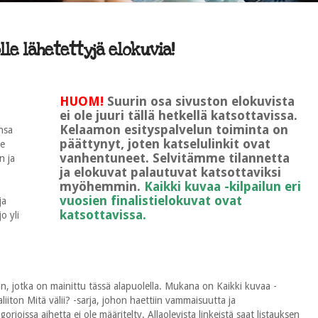
le lähetettyjä elokuvia!
HUOM!
Suurin osa sivuston elokuvista
ei ole juuri tällä hetkellä katsottavissa.
Kelaamon esityspalvelun toiminta on
nsa
päättynyt, joten katselulinkit ovat
le
vanhentuneet. Selvitämme tilannetta
n ja
ja elokuvat palautuvat katsottaviksi
myöhemmin.
Kaikki kuvaa -kilpailun eri
vuosien finalistielokuvat ovat
ja
katsottavissa.
o yli
n, jotka on mainittu tässä alapuolella. Mukana on Kaikki kuvaa -
ton Mitä välii? -sarja, johon haettiin vammaisuutta ja
rioissa aihetta ei ole määritelty. Allaolevista linkeistä saat listauksen