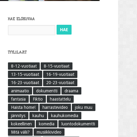
HAE ELOKUVAA
Haku:
TYYLILAJIT
8-12-vuotiaat
8-15-vuotiaat
13-15-vuotiaat
16-19-vuotiaat
16-23-vuotiaat
20-23-vuotiaat
animaatio
dokumentti
draama
fantasia
Fiktio
haastattelu
Haista home!
harrastevideo
joku muu
jännitys
kauhu
kauhukomedia
kokeellinen
komedia
luontodokumentti
Mitä välii?
musiikkivideo