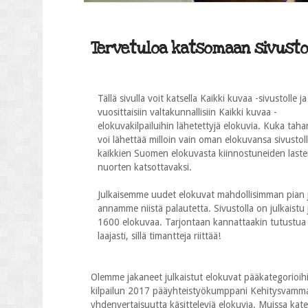
Tervetuloa katsomaan sivustol
Tällä sivulla voit katsella Kaikki kuvaa -sivustolle ja
vuosittaisiin valtakunnallisiin Kaikki kuvaa -
elokuvakilpailuihin lähetettyjä elokuvia. Kuka taha
voi lähettää milloin vain oman elokuvansa sivustol
kaikkien Suomen elokuvasta kiinnostuneiden laste
nuorten katsottavaksi.
Julkaisemme uudet elokuvat mahdollisimman pian 
annamme niistä palautetta. Sivustolla on julkaistu j
1600 elokuvaa. Tarjontaan kannattaakin tutustua
laajasti, sillä timantteja riittää!
Olemme jakaneet julkaistut elokuvat pääkategorioihi
kilpailun 2017 pääyhteistyökumppani Kehitysvammalii
yhdenvertaisuutta käsitteleviä elokuvia. Muissa katego