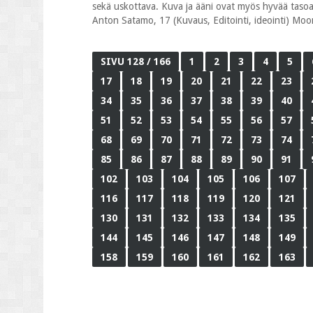
sekä uskottava. Kuva ja ääni ovat myös hyvää tasoa, 
Anton Satamo, 17 (Kuvaus, Editointi, ideointi) Mo
SIVU 128 / 166
1
2
3
4
5
17
18
19
20
21
22
23
34
35
36
37
38
39
40
51
52
53
54
55
56
57
68
69
70
71
72
73
74
85
86
87
88
89
90
91
102
103
104
105
106
107
116
117
118
119
120
121
130
131
132
133
134
135
144
145
146
147
148
149
158
159
160
161
162
163