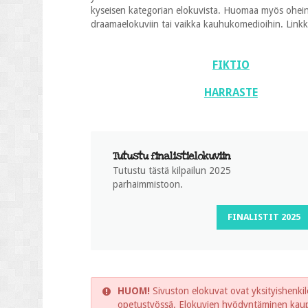
kyseisen kategorian elokuvista. Huomaa myös oheinen
draamaelokuviin tai vaikka kauhukomedioihin. Linkkien
FIKTIO
HARRASTE
Tutustu finalistielokuviin
Tutustu tästä kilpailun 2025
parhaimmistoon.
FINALISTIT 2025
HUOM!
Sivuston elokuvat ovat yksityishenkilö
opetustyössä. Elokuvien hyödyntäminen kaupal