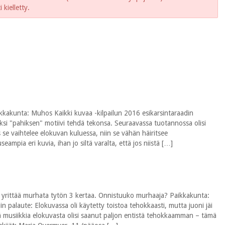
kielletty.
aikkakunta: Muhos Kaikki kuvaa -kilpailun 2016 esikarsintaraadin
äksi "pahiksen" motiivi tehdä tekonsa. Seuraavassa tuotannossa olisi
s se vaihtelee elokuvan kuluessa, niin se vähän häiritsee
mpia eri kuvia, ihan jo siltä varalta, että jos niistä […]
 yrittää murhata tytön 3 kertaa. Onnistuuko murhaaja? Paikkakunta:
in palaute: Elokuvassa oli käytetty toistoa tehokkaasti, mutta juoni jäi
ää musiikkia elokuvasta olisi saanut paljon entistä tehokkaamman – tämä