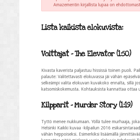
Amazementin kirjallista lupaa on ehdottomasti 
Lista kaikista elokuvista:
Voittajat - The Elevator (1:50)
Kivasta kaverista paljastuu hississä toinen puoli. P
palaute: Valitettavasti elokuvassa jäi vähän epäselv
selkeämpi valita elokuvan kuvakoko ennalta, sillä jo
katsomiskokemusta. Kohtauksista kannattaa ottaa usea
Kilpparit - Murder Story (1:19)
Tyttö menee nukkumaan. Yöllä tulee murhaaja, joka
Helsinki Kaikki kuvaa -kilpailun 2016 esikarsintaraad
vähän heppoiseksi. Esimerkiksi lisäämällä jännittäv