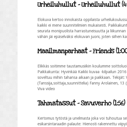
Urheiluhullut - Urheiluhullut (4:
Elokuva kertoo innokaista oppilaista urheilukoulussa
kaikki ei mene suunnitelmien mukaisesti. Paikkakunt
seurata monipuolista harrastuneisuutta ja liikunnan ri
vähän jäi epäselväksi elokuvan juoni, joten siihen 
Maailmanparhaat - Friends (1:0
Elikkäs soitimme taustamusiikin koulumme soittoluok
Paikkakunta: Hyvinkää Kaikki kuvaa -kilpailun 2016 
soveltuu mihin tahansa aikaan ja paikkaan. Tekijät: V
(Tanssija,soittaja,suunnittelia) Fanny Arolainen, 13
Viva video
Tahmatassut - Savuverho (1:56)
Kertomus tytöstä ja unelmasta joka voi tuhoutua se
esikarsintaraadin palaute: Hienosti rakennettu viipyi