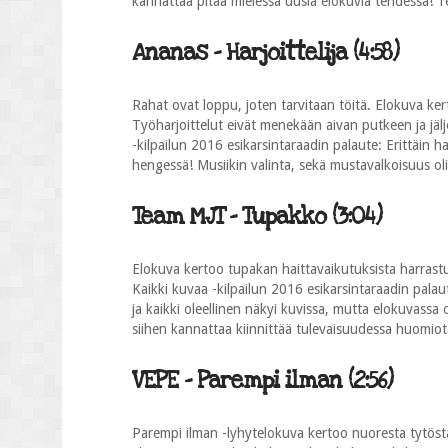
kannattaa pitää mielessä uusia elokuvia tehdessä! T
Ananas - Harjoittelija (4:58)
Rahat ovat loppu, joten tarvitaan töitä. Elokuva ker
Työharjoittelut eivät menekään aivan putkeen ja jälj
-kilpailun 2016 esikarsintaraadin palaute: Erittäin h
hengessä! Musiikin valinta, sekä mustavalkoisuus oli
Team MJT - Tupakko (3:04)
Elokuva kertoo tupakan haittavaikutuksista harrastu
Kaikki kuvaa -kilpailun 2016 esikarsintaraadin palaute
ja kaikki oleellinen näkyi kuvissa, mutta elokuvassa 
siihen kannattaa kiinnittää tulevaisuudessa huomiot
VEPE - Parempi ilman (2:56)
Parempi ilman -lyhytelokuva kertoo nuoresta tytöstä