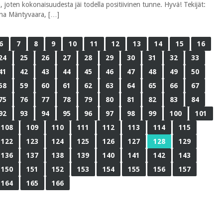
joten kokonaisuudesta jäi todella positiivinen tunne. Hyvä! Tekijät:
ona Mäntyvaara, […]
6
7
8
9
10
11
12
13
14
15
16
24
25
26
27
28
29
30
31
32
33
41
42
43
44
45
46
47
48
49
50
58
59
60
61
62
63
64
65
66
67
75
76
77
78
79
80
81
82
83
84
92
93
94
95
96
97
98
99
100
101
108
109
110
111
112
113
114
115
122
123
124
125
126
127
128
129
136
137
138
139
140
141
142
143
150
151
152
153
154
155
156
157
164
165
166