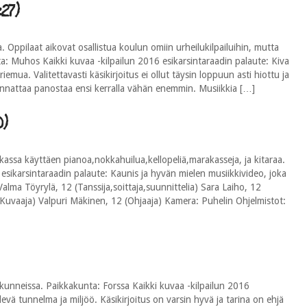
27)
. Oppilaat aikovat osallistua koulun omiin urheilukilpailuihin, mutta
a: Muhos Kaikki kuvaa -kilpailun 2016 esikarsintaraadin palaute: Kiva
emua. Valitettavasti käsikirjoitus ei ollut täysin loppuun asti hiottu ja
kannattaa panostaa ensi kerralla vähän enemmin. Musiikkia […]
0)
assa käyttäen pianoa,nokkahuilua,kellopeliä,marakasseja, ja kitaraa.
esikarsintaraadin palaute: Kaunis ja hyvän mielen musiikkivideo, joka
alma Töyrylä, 12 (Tanssija,soittaja,suunnittelia) Sara Laiho, 12
 (Kuvaaja) Valpuri Mäkinen, 12 (Ohjaaja) Kamera: Puhelin Ohjelmistot:
kunneissa. Paikkakunta: Forssa Kaikki kuvaa -kilpailun 2016
levä tunnelma ja miljöö. Käsikirjoitus on varsin hyvä ja tarina on ehjä