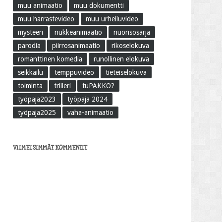
muu animaatio
muu dokumentti
muu harrastevideo
muu urheiluvideo
mysteeri
nukkeanimaatio
nuorisosarja
parodia
piirrosanimaatio
rikoselokuva
romanttinen komedia
runollinen elokuva
seikkailu
temppuvideo
tieteiselokuva
toiminta
trilleri
tuPAKKO?
työpaja2023
työpaja 2024
työpaja2025
vaha-animaatio
VIIMEISIMMÄT KOMMENTIT