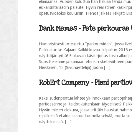
elämäänsä. Vuoden kuluttua hän haluaa tehdä muut
esikarsintaraadin palaute: Hyvin realistinen käsikirjoi
opetusvideoksi kouluihin. Hienoa jälkeä! Tekijät: Elis
Dank Memes - Pete parkouraa (
Humoristisesti toteutettu "parkourvideo", jossa ilveil
Paikkakunta: Kajaani Kaikki kuvaa -kilpailun 2016 es
näyttelijäntyötä! Elokuvan käsikirjoitus tosin alkoi j
Suosittelemme jatkamaan etenkin sketsiviihteen paris
Heikkinen, 12 (Sivunäyttelijä) Joona […]
RobErt Company - Pieni partiova
Kaksi sudenpentua lähtee yli-innokkaan partiojohta
partioasenne ja -taidot kuitenkaan täydelliset? Paik
Hyvän mielen elokuva, jossa erittäin hauskat hahmot s
repliikeistä ei aina saanut kunnolla selvää, mutta 
näyttelemistä. […]