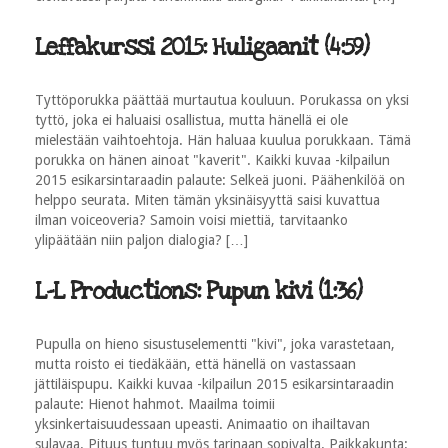
Leffakurssi 2015: Huligaanit (4:59)
Tyttöporukka päättää murtautua kouluun. Porukassa on yksi
tyttö, joka ei haluaisi osallistua, mutta hänellä ei ole
mielestään vaihtoehtoja. Hän haluaa kuulua porukkaan. Tämä
porukka on hänen ainoat "kaverit". Kaikki kuvaa -kilpailun
2015 esikarsintaraadin palaute: Selkeä juoni. Päähenkilöä on
helppo seurata. Miten tämän yksinäisyyttä saisi kuvattua
ilman voiceoveria? Samoin voisi miettiä, tarvitaanko
ylipäätään niin paljon dialogia? […]
L-L Productions: Pupun kivi (1:36)
Pupulla on hieno sisustuselementti "kivi", joka varastetaan,
mutta roisto ei tiedäkään, että hänellä on vastassaan
jättiläispupu. Kaikki kuvaa -kilpailun 2015 esikarsintaraadin
palaute: Hienot hahmot. Maailma toimii
yksinkertaisuudessaan upeasti. Animaatio on ihailtavan
sulavaa. Pituus tuntuu myös tarinaan sopivalta. Paikkakunta: