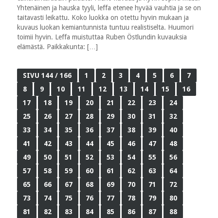
Yhtenäinen ja hauska tyyli, leffa etenee hyvää vauhtia ja se on
taitavasti leikattu. Koko luokka on otettu hyvin mukaan ja
kuvaus luokan kemiantunnista tuntuu realistiselta. Huumori
toimii hyvin. Leffa muistuttaa Ruben Östlundin kuvauksia
elämästä. Paikkakunta: […]
SIVU 144 / 166
1
2
3
4
5
6
7
8
9
10
11
12
13
14
15
16
17
18
19
20
21
22
23
24
25
26
27
28
29
30
31
32
33
34
35
36
37
38
39
40
41
42
43
44
45
46
47
48
49
50
51
52
53
54
55
56
57
58
59
60
61
62
63
64
65
66
67
68
69
70
71
72
73
74
75
76
77
78
79
80
81
82
83
84
85
86
87
88