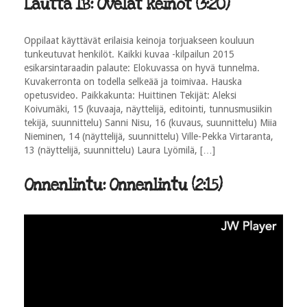
Lautta 1B: Ovelat keinot (3:20)
Oppilaat käyttävät erilaisia keinoja torjuakseen kouluun
tunkeutuvat henkilöt. Kaikki kuvaa -kilpailun 2015
esikarsintaraadin palaute: Elokuvassa on hyvä tunnelma.
Kuvakerronta on todella selkeää ja toimivaa. Hauska
opetusvideo. Paikkakunta: Huittinen Tekijät: Aleksi
Koivumäki, 15 (kuvaaja, näyttelijä, editointi, tunnusmusiikin
tekijä, suunnittelu) Sanni Nisu, 16 (kuvaus, suunnittelu) Miia
Nieminen, 14 (näyttelijä, suunnittelu) Ville-Pekka Virtaranta,
13 (näyttelijä, suunnittelu) Laura Lyömilä, […]
Onnenlintu: Onnenlintu (2:15)