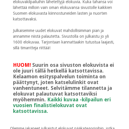
elokuvakilpailuihin lähetettyjä elokuvia. Kuka tahansa voi
lähettää milloin vain oman elokuvansa sivustolle kaikkien
Suomen elokuvasta kiinnostuneiden lasten ja nuorten
katsottavaksi.
Julkaisemme uudet elokuvat mahdollisimman pian ja
annamme niistä palautetta. Sivustolla on julkaistu jo yli
1600 elokuvaa. Tarjontaan kannattaakin tutustua laajasti,
sillä timantteja riittää!
HUOM!
Suurin osa sivuston elokuvista ei
ole juuri tällä hetkellä katsottavissa.
Kelaamon esityspalvelun toiminta on
päättynyt, joten katselulinkit ovat
vanhentuneet. Selvitämme tilannetta ja
elokuvat palautuvat katsottaviksi
myöhemmin.
Kaikki kuvaa -kilpailun eri
vuosien finalistielokuvat ovat
katsottavissa.
Olemme jakaneet julkaistut elokuvat pääkategorioihin, jotka