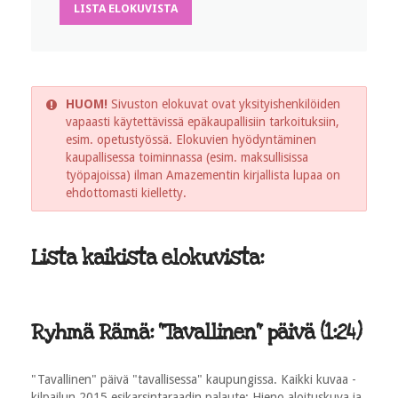
LISTA ELOKUVISTA
HUOM!
Sivuston elokuvat ovat yksityishenkilöiden
vapaasti käytettävissä epäkaupallisiin tarkoituksiin,
esim. opetustyössä. Elokuvien hyödyntäminen
kaupallisessa toiminnassa (esim. maksullisissa
työpajoissa) ilman Amazementin kirjallista lupaa on
ehdottomasti kielletty.
Lista kaikista elokuvista:
Ryhmä Rämä: "Tavallinen" päivä (1:24)
"Tavallinen" päivä "tavallisessa" kaupungissa. Kaikki kuvaa -
kilpailun 2015 esikarsintaraadin palaute: Hieno aloituskuva ja