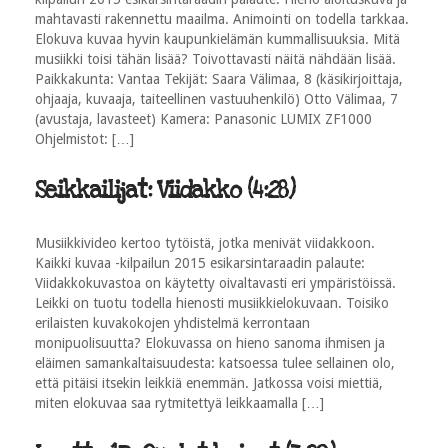
mahtavasti rakennettu maailma. Animointi on todella tarkkaa.
Elokuva kuvaa hyvin kaupunkielämän kummallisuuksia. Mitä
musiikki toisi tähän lisää? Toivottavasti näitä nähdään lisää.
Paikkakunta: Vantaa Tekijät: Saara Välimaa, 8 (käsikirjoittaja,
ohjaaja, kuvaaja, taiteellinen vastuuhenkilö) Otto Välimaa, 7
(avustaja, lavasteet) Kamera: Panasonic LUMIX ZF1000
Ohjelmistot: […]
Seikkailijat: Viidakko (4:28)
Musiikkivideo kertoo tytöistä, jotka menivät viidakkoon.
Kaikki kuvaa -kilpailun 2015 esikarsintaraadin palaute:
Viidakkokuvastoa on käytetty oivaltavasti eri ympäristöissä.
Leikki on tuotu todella hienosti musiikkielokuvaan. Toisiko
erilaisten kuvakokojen yhdistelmä kerrontaan
monipuolisuutta? Elokuvassa on hieno sanoma ihmisen ja
eläimen samankaltaisuudesta: katsoessa tulee sellainen olo,
että pitäisi itsekin leikkiä enemmän. Jatkossa voisi miettiä,
miten elokuvaa saa rytmitettyä leikkaamalla […]