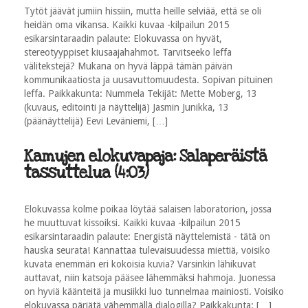
Tytöt jäävät jumiin hissiin, mutta heille selviää, että se oli
heidän oma vikansa. Kaikki kuvaa -kilpailun 2015
esikarsintaraadin palaute: Elokuvassa on hyvät,
stereotyyppiset kiusaajahahmot. Tarvitseeko leffa
välitekstejä? Mukana on hyvä läppä tämän päivän
kommunikaatiosta ja uusavuttomuudesta. Sopivan pituinen
leffa. Paikkakunta: Nummela Tekijät: Mette Moberg, 13
(kuvaus, editointi ja näyttelijä) Jasmin Junikka, 13
(päänäyttelijä) Eevi Leväniemi, […]
Kamujen elokuvapaja: Salaperäistä
tassuttelua (4:03)
Elokuvassa kolme poikaa löytää salaisen laboratorion, jossa
he muuttuvat kissoiksi. Kaikki kuvaa -kilpailun 2015
esikarsintaraadin palaute: Energistä näyttelemistä - tätä on
hauska seurata! Kannattaa tulevaisuudessa miettiä, voisiko
kuvata enemmän eri kokoisia kuvia? Varsinkin lähikuvat
auttavat, niin katsoja pääsee lähemmäksi hahmoja. Juonessa
on hyviä käänteitä ja musiikki luo tunnelmaa mainiosti. Voisiko
elokuvassa pärjätä vähemmällä dialogilla? Paikkakunta: […]