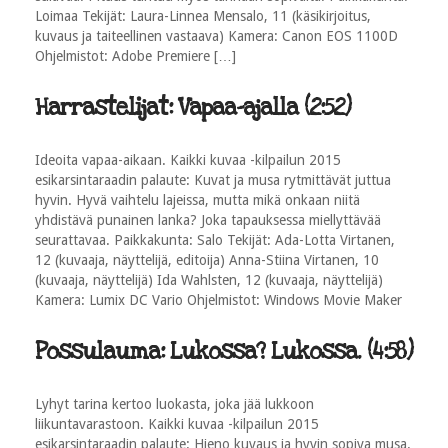
Loimaa Tekijät: Laura-Linnea Mensalo, 11 (käsikirjoitus,
kuvaus ja taiteellinen vastaava) Kamera: Canon EOS 1100D
Ohjelmistot: Adobe Premiere […]
Harrastelijat: Vapaa-ajalla (2:52)
Ideoita vapaa-aikaan. Kaikki kuvaa -kilpailun 2015
esikarsintaraadin palaute: Kuvat ja musa rytmittävät juttua
hyvin. Hyvä vaihtelu lajeissa, mutta mikä onkaan niitä
yhdistävä punainen lanka? Joka tapauksessa miellyttävää
seurattavaa. Paikkakunta: Salo Tekijät: Ada-Lotta Virtanen,
12 (kuvaaja, näyttelijä, editoija) Anna-Stiina Virtanen, 10
(kuvaaja, näyttelijä) Ida Wahlsten, 12 (kuvaaja, näyttelijä)
Kamera: Lumix DC Vario Ohjelmistot: Windows Movie Maker
Possulauma: Lukossa? Lukossa. (4:58)
Lyhyt tarina kertoo luokasta, joka jää lukkoon
liikuntavarastoon. Kaikki kuvaa -kilpailun 2015
esikarsintaraadin palaute: Hieno kuvaus ja hyvin sopiva musa.