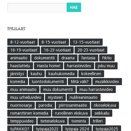
Haku:
TYYLILAJIT
8-12-vuotiaat
8-15-vuotiaat
13-15-vuotiaat
16-19-vuotiaat
16-23-vuotiaat
20-23-vuotiaat
animaatio
dokumentti
draama
fantasia
Fiktio
haastattelu
Haista home!
harrastevideo
joku muu
jännitys
kauhu
kauhukomedia
kokeellinen
komedia
luontodokumentti
Mitä välii?
musiikkivideo
muu animaatio
muu dokumentti
muu harrastevideo
muu urheiluvideo
mysteeri
nukkeanimaatio
nuorisosarja
parodia
piirrosanimaatio
rikoselokuva
romanttinen komedia
runollinen elokuva
seikkailu
temppuvideo
tieteiselokuva
toiminta
trilleri
tuPAKKO?
työpaja2023
työpaja 2024
työpaja2025