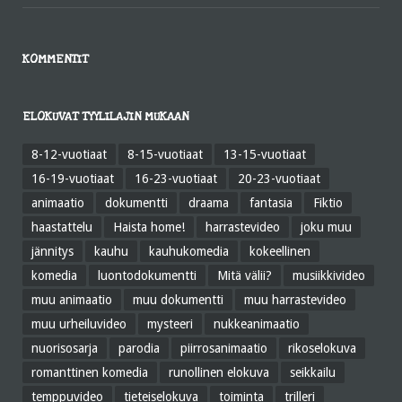
KOMMENTIT
ELOKUVAT TYYLILAJIN MUKAAN
8-12-vuotiaat
8-15-vuotiaat
13-15-vuotiaat
16-19-vuotiaat
16-23-vuotiaat
20-23-vuotiaat
animaatio
dokumentti
draama
fantasia
Fiktio
haastattelu
Haista home!
harrastevideo
joku muu
jännitys
kauhu
kauhukomedia
kokeellinen
komedia
luontodokumentti
Mitä välii?
musiikkivideo
muu animaatio
muu dokumentti
muu harrastevideo
muu urheiluvideo
mysteeri
nukkeanimaatio
nuorisosarja
parodia
piirrosanimaatio
rikoselokuva
romanttinen komedia
runollinen elokuva
seikkailu
temppuvideo
tieteiselokuva
toiminta
trilleri