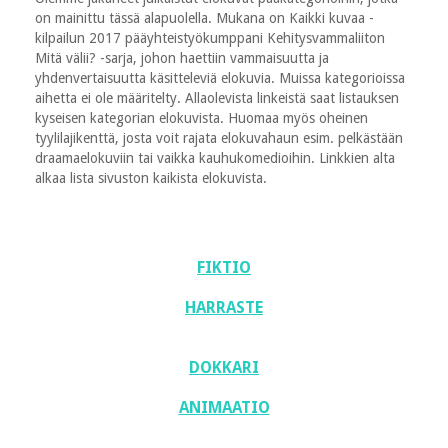
on mainittu tässä alapuolella. Mukana on Kaikki kuvaa -
kilpailun 2017 pääyhteistyökumppani Kehitysvammaliiton
Mitä välii? -sarja, johon haettiin vammaisuutta ja
yhdenvertaisuutta käsitteleviä elokuvia. Muissa kategorioissa
aihetta ei ole määritelty. Allaolevista linkeistä saat listauksen
kyseisen kategorian elokuvista. Huomaa myös oheinen
tyylilajikenttä, josta voit rajata elokuvahaun esim. pelkästään
draamaelokuviin tai vaikka kauhukomedioihin. Linkkien alta
alkaa lista sivuston kaikista elokuvista.
FIKTIO
HARRASTE
DOKKARI
ANIMAATIO