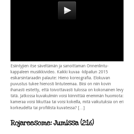
Esiintyjien itse säveltämän ja sanoittaman Onnenlintu-
kappaleen musiikkivideo. Kaikki kuvaa -kilpailun 2015
esikarsintaraadin palaute: Hieno koreografia. Elokuvan
puvustus tukee hienosti lintuteemaa. Biisi on niin kovin
ihanasti esitetty, että toivottavasti tulossa on kokonainen levy
tätä. Jatkossa kuvakulmiin voisi kiinnittää enemmän huomiota:
kameraa voisi liikuttaa tai voisi kokeilla, mitä vaikutuksia on eri
korkeudelta tai profiilista kuvatessa? […]
Rojareesome: Jumissa (2:16)