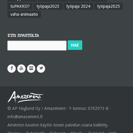
tuPAKKO?
työpaja2023
työpaja 2024
työpaja2025
vaha-animaatio
ETSI SIVUSTOLTA
Haku:
© AP Haglund Oy / Amazement · Y-tunnus: 0702973-8 ·
info@amazement.fi
Aineiston luvaton käyttö toisen palvelun osana kielletty.