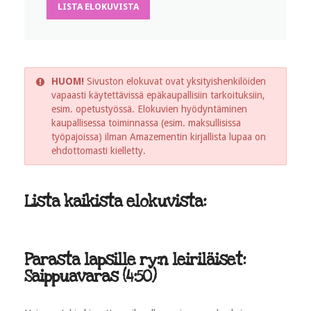
LISTA ELOKUVISTA
HUOM!
Sivuston elokuvat ovat yksityishenkilöiden
vapaasti käytettävissä epäkaupallisiin tarkoituksiin,
esim. opetustyössä. Elokuvien hyödyntäminen
kaupallisessa toiminnassa (esim. maksullisissa
työpajoissa) ilman Amazementin kirjallista lupaa on
ehdottomasti kielletty.
Lista kaikista elokuvista:
Parasta lapsille ry:n leiriläiset:
Saippuavaras (4:50)