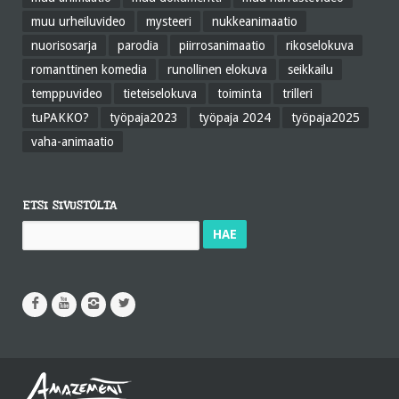
muu urheiluvideo
mysteeri
nukkeanimaatio
nuorisosarja
parodia
piirrosanimaatio
rikoselokuva
romanttinen komedia
runollinen elokuva
seikkailu
temppuvideo
tieteiselokuva
toiminta
trilleri
tuPAKKO?
työpaja2023
työpaja 2024
työpaja2025
vaha-animaatio
ETSI SIVUSTOLTA
Haku: