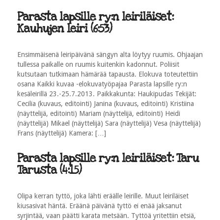
Parasta lapsille ry:n leiriläiset:
Kauhujen leiri (6:53)
Ensimmäisenä leiripäivänä sängyn alta löytyy ruumis. Ohjaajan
tullessa paikalle on ruumis kuitenkin kadonnut. Poliisit
kutsutaan tutkimaan hämärää tapausta. Elokuva toteutettiin
osana Kaikki kuvaa -elokuvatyöpajaa Parasta lapsille ry:n
kesäleirillä 23.-25.7.2013. Paikkakunta: Haukipudas Tekijät:
Cecilia (kuvaus, editointi) Janina (kuvaus, editointi) Kristiina
(näyttelijä, editointi) Mariam (näyttelijä, editointi) Heidi
(näyttelijä) Mikael (näyttelijä) Sara (näyttelijä) Vesa (näyttelijä)
Frans (näyttelijä) Kamera: […]
Parasta lapsille ry:n leiriläiset: Taru
Tarusta (4:15)
Olipa kerran tyttö, joka lähti eräälle leirille. Muut leiriläiset
kiusasivat häntä. Eräänä päivänä tyttö ei enää jaksanut
syrjintää, vaan päätti karata metsään. Tyttöä yritettiin etsiä,