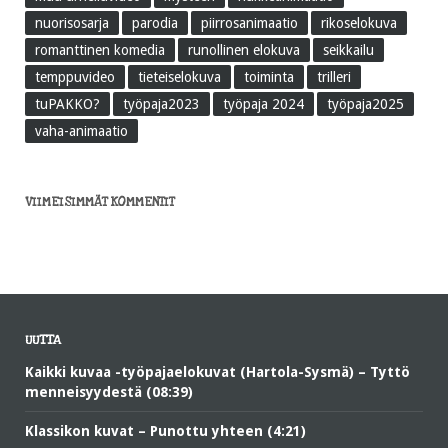
nuorisosarja
parodia
piirrosanimaatio
rikoselokuva
romanttinen komedia
runollinen elokuva
seikkailu
temppuvideo
tieteiselokuva
toiminta
trilleri
tuPAKKO?
työpaja2023
työpaja 2024
työpaja2025
vaha-animaatio
VIIMEISIMMÄT KOMMENTIT
UUTTA
Kaikki kuvaa -työpajaelokuvat (Hartola-Sysmä) – Tyttö
menneisyydestä (08:39)
Klassikon kuvat – Punottu yhteen (4:21)