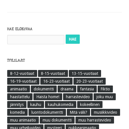
HAE ELOKUVAA
Haku:
TYYLILAJIT
8-12-vuotiaat
8-15-vuotiaat
13-15-vuotiaat
16-19-vuotiaat
16-23-vuotiaat
20-23-vuotiaat
animaatio
dokumentti
draama
fantasia
Fiktio
haastattelu
Haista home!
harrastevideo
joku muu
jännitys
kauhu
kauhukomedia
kokeellinen
komedia
luontodokumentti
Mitä välii?
musiikkivideo
muu animaatio
muu dokumentti
muu harrastevideo
muu urheiluvideo
mysteeri
nukkeanimaatio