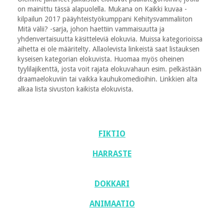
on mainittu tässä alapuolella. Mukana on Kaikki kuvaa -
kilpailun 2017 pääyhteistyökumppani Kehitysvammaliiton
Mitä välii? -sarja, johon haettiin vammaisuutta ja
yhdenvertaisuutta käsitteleviä elokuvia. Muissa kategorioissa
aihetta ei ole määritelty. Allaolevista linkeistä saat listauksen
kyseisen kategorian elokuvista. Huomaa myös oheinen
tyylilajikenttä, josta voit rajata elokuvahaun esim. pelkästään
draamaelokuviin tai vaikka kauhukomedioihin. Linkkien alta
alkaa lista sivuston kaikista elokuvista.
FIKTIO
HARRASTE
DOKKARI
ANIMAATIO