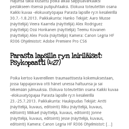
Hajunsa takia kiusattu poika alkaa saippuavarkaaksi
pestäkseen itsensä putipuhtaaksi. Elokuva toteutettiin osana
Kaikki kuvaa -elokuvatyöpajaa Parasta lapsille ry:n kesäleirillä
30.7.-1.8.2013. Paikkakunta: Hanko Tekijät: Aaro Musse
(näyttelijä) Veera Kaarrela (näyttelijä) Alex Rodriguez
(näyttelijä) Ossi Honkanen (näyttelijä) Teemu Kovanen
(näyttelijä) Alex Poola (näyttelijä) Kamera: Canon Legria HF
R306 Ohjelmistot: Adobe Premiere Pro CS6
Parasta lapsille ry:n leiriläiset:
Psykopaatti (4:27)
Poika kertoo kavereilleen traumaattisesta kokemuksestaan,
jossa tappajaorava otti hänet unessa haltuunsa ja sai
tekemään julmuuksia. Elokuva toteutettiin osana Kaikki kuvaa
-elokuvatyöpajaa Parasta lapsille ry:n kesäleirillä
23.-25.7.2013. Paikkakunta: Haukipudas Tekijät: Antti
(näyttelijä, kuvaus, editointi) Riku (näyttelijä, kuvaus,
editointi) Miikael (näyttelijä, kuvaus, editointi) Jonne
(näyttelijä, kuvaus, editointi) Jesse (näyttelijä, kuvaus,
editointi) Kamera: Canon Legria HF R306 Ohjelmistot: […]