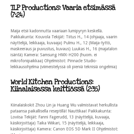
TLP Productions: Vaaria etsimässä
(7:24)
Maija etsii kadonnutta vaariaan lumipyryn keskellä.
Paikkakunta: Kouvola Tekijät: Tiitus H., 14 (ohjaaja, vaarin
näyttelijä, leikkaaja, kuvaaja) Pulmu H., 12 (Maija-tyttö,
maskeeraus ja puvustus, kuvaus) Luukas H., 16 (majatalon
isäntä) Kamera: Samsung HMX-H200 (huom. ei
mikrofonipaikkaa) Ohjelmistot: Pinnacle Studio-
leikkausohjelma (viimeistelyssä oli pieniä teknisiä ongelmia)
World Kitchen Productions:
Kiinalaisessa keittiössä (2:35)
Kiinalaiskokit Zhou Lin ja Huang Wu valmistavat herkullista
pataansa paikallisella reseptillä! Nauttikaa! Paikkakunta:
Loviisa Tekijät: Fanni Fagerudd, 13 (näyttelijä, kuvaaja,
käsikirjoittaja) Taika Wiikari, 15 (näyttelijä, leikkaaja,
käsikirjoittaja) Kamera: Canon EOS 5D Mark II Ohjelmistot: