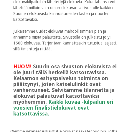
elokuvakilpailuihin lähetettyjä elokuvia. Kuka tahansa voi
lähettää milloin vain oman elokuvansa sivustolle kaikkien
Suomen elokuvasta kiinnostuneiden lasten ja nuorten
katsottavaksi.
Julkaisemme uudet elokuvat mahdollisimman pian ja
annamme niistä palautetta. Sivustolla on julkaistu jo yli
1600 elokuvaa. Tarjontaan kannattaakin tutustua laajasti,
sillä timantteja riittää!
HUOM!
Suurin osa sivuston elokuvista ei
ole juuri tällä hetkellä katsottavissa.
Kelaamon esityspalvelun toiminta on
päättynyt, joten katselulinkit ovat
vanhentuneet. Selvitämme tilannetta ja
elokuvat palautuvat katsottaviksi
myöhemmin.
Kaikki kuvaa -kilpailun eri
vuosien finalistielokuvat ovat
katsottavissa.
Olemme jakaneet julkaistut elokuvat pääkategorioihin, jotka