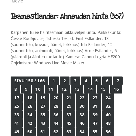
iMovie
Teamestlander: Ahneuden hinta (3:57)
Kärpänen tulee häiritsemään pikkuveljen unta. Paikkakunta:
České Budějovice, Tshekki Tekijät: Emil Estlander, 13
(suunnittelu, kuvaus, äänet, leikkaus) Ida Estlander, 12
(suunnittelu, animointi, äänet, leikkaus) Arne Estlander, 6
(päärooli ja äänten tuotanto) Kamera: Canon Legria HF200
Ohjelmistot: Windows Live Movie Maker
SIVU 158 / 166
1
2
3
4
5
6
7
8
9
10
11
12
13
14
15
16
17
18
19
20
21
22
23
24
25
26
27
28
29
30
31
32
33
34
35
36
37
38
39
40
41
42
43
44
45
46
47
48
49
50
51
52
53
54
55
56