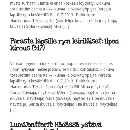
mutta turhaan. Häntä ei enää koskaan löydetty. Elokuva
toteutettiin osana Kaikki kuvaa -elokuvatyöpajaa Parasta
lapsille ry:n kesäleirillä 8.-10.7.2013. Paikkakunta:
Haukipudas Tekijät: Jutta (näyttelijä, kuvaaja) Iida (näyttelijä,
kuvaaja) Sofia (kuvaaja) Mira […]
Parasta lapsille ry:n leiriläiset: Ilpon
kirous (3:17)
Vanhan legendan mukaan Ilpo tappoi kerran itsensä ja jos
Ilpon nykyään näkee jossain, se koituu kohtaloksi. Elokuva
toteutettiin osana Kaikki kuvaa -elokuvatyöpajaa Parasta
lapsille ry:n kesäleirillä 8.-10.7.2013. Paikkakunta:
Haukipudas Tekijät: Ilpo (näyttelijä) Elli-Miina (näyttelijä)
Ronja (kuvaaja, näyttelijä) Milena (kuvaaja, näyttelijä) Jenna
(kuvaaja, näyttelijä) Aada (kuvaaja, näyttelijä) Tipe (kuvaaja,
näyttelijä) Sarita (kuvaaja, näyttelijä) Tiia (kuvaaja, näyttelijä)
[…]
LumiJantterit: Hädässä ystävä