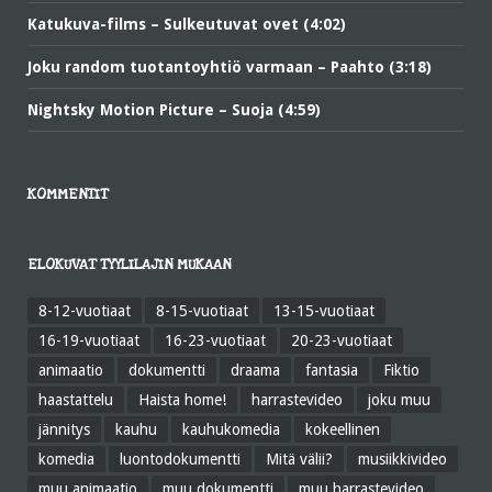
Katukuva-films – Sulkeutuvat ovet (4:02)
Joku random tuotantoyhtiö varmaan – Paahto (3:18)
Nightsky Motion Picture – Suoja (4:59)
KOMMENTIT
ELOKUVAT TYYLILAJIN MUKAAN
8-12-vuotiaat
8-15-vuotiaat
13-15-vuotiaat
16-19-vuotiaat
16-23-vuotiaat
20-23-vuotiaat
animaatio
dokumentti
draama
fantasia
Fiktio
haastattelu
Haista home!
harrastevideo
joku muu
jännitys
kauhu
kauhukomedia
kokeellinen
komedia
luontodokumentti
Mitä välii?
musiikkivideo
muu animaatio
muu dokumentti
muu harrastevideo