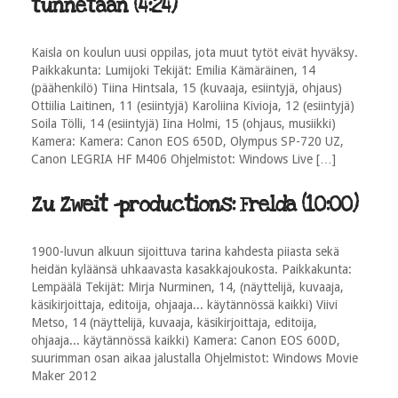
tunnetaan (4:24)
Kaisla on koulun uusi oppilas, jota muut tytöt eivät hyväksy.
Paikkakunta: Lumijoki Tekijät: Emilia Kämäräinen, 14
(päähenkilö) Tiina Hintsala, 15 (kuvaaja, esiintyjä, ohjaus)
Ottiilia Laitinen, 11 (esiintyjä) Karoliina Kivioja, 12 (esiintyjä)
Soila Tölli, 14 (esiintyjä) Iina Holmi, 15 (ohjaus, musiikki)
Kamera: Kamera: Canon EOS 650D, Olympus SP-720 UZ,
Canon LEGRIA HF M406 Ohjelmistot: Windows Live […]
Zu Zweit -productions: Frelda (10:00)
1900-luvun alkuun sijoittuva tarina kahdesta piiasta sekä
heidän kyläänsä uhkaavasta kasakkajoukosta. Paikkakunta:
Lempäälä Tekijät: Mirja Nurminen, 14, (näyttelijä, kuvaaja,
käsikirjoittaja, editoija, ohjaaja... käytännössä kaikki) Viivi
Metso, 14 (näyttelijä, kuvaaja, käsikirjoittaja, editoija,
ohjaaja... käytännössä kaikki) Kamera: Canon EOS 600D,
suurimman osan aikaa jalustalla Ohjelmistot: Windows Movie
Maker 2012