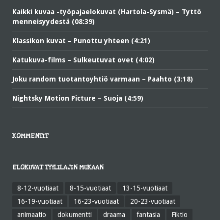
Kaikki kuvaa -työpajaelokuvat (Hartola-Sysmä) – Tyttö
menneisyydestä (08:39)
Klassikon kuvat – Punottu yhteen (4:21)
Katukuva-films – Sulkeutuvat ovet (4:02)
Joku random tuotantoyhtiö varmaan – Paahto (3:18)
Nightsky Motion Picture – Suoja (4:59)
KOMMENTIT
ELOKUVAT TYYLILAJIN MUKAAN
8-12-vuotiaat
8-15-vuotiaat
13-15-vuotiaat
16-19-vuotiaat
16-23-vuotiaat
20-23-vuotiaat
animaatio
dokumentti
draama
fantasia
Fiktio