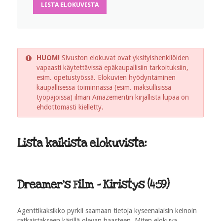
LISTA ELOKUVISTA
HUOM!
Sivuston elokuvat ovat yksityishenkilöiden
vapaasti käytettävissä epäkaupallisiin tarkoituksiin,
esim. opetustyössä. Elokuvien hyödyntäminen
kaupallisessa toiminnassa (esim. maksullisissa
työpajoissa) ilman Amazementin kirjallista lupaa on
ehdottomasti kielletty.
Lista kaikista elokuvista:
Dreamer's Film - Kiristys (4:59)
Agenttikaksikko pyrkii saamaan tietoja kyseenalaisin keinoin
ratkaistakseen käsillä olevan haasteen. Miten elokuva