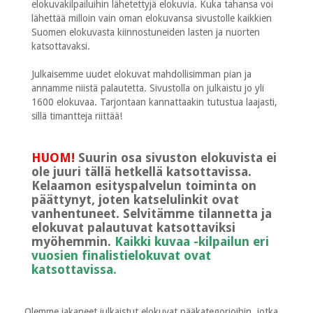
elokuvakilpailuihin lähetettyjä elokuvia. Kuka tahansa voi
lähettää milloin vain oman elokuvansa sivustolle kaikkien
Suomen elokuvasta kiinnostuneiden lasten ja nuorten
katsottavaksi.
Julkaisemme uudet elokuvat mahdollisimman pian ja
annamme niistä palautetta. Sivustolla on julkaistu jo yli
1600 elokuvaa. Tarjontaan kannattaakin tutustua laajasti,
sillä timantteja riittää!
HUOM!
Suurin osa sivuston elokuvista ei
ole juuri tällä hetkellä katsottavissa.
Kelaamon esityspalvelun toiminta on
päättynyt, joten katselulinkit ovat
vanhentuneet. Selvitämme tilannetta ja
elokuvat palautuvat katsottaviksi
myöhemmin.
Kaikki kuvaa -kilpailun eri
vuosien finalistielokuvat ovat
katsottavissa.
Olemme jakaneet julkaistut elokuvat pääkategorioihin, jotka