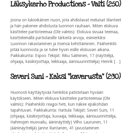
Läksykerho Productions - Vaiti (2:50)
Joona on lukioikäinen nuori, jota ahdistavat meluisat tilanteet
ja hän pakenee ahdistusta luonnon rauhaan. Miten elokuva
käsittelee partioteemaa (Ole valmis): Elokuva sivuaa teemaa,
käsittelemällä partiolaisille tärkeitä arvoja, esimerkiksi
Luonnon rakastaminen ja itsensä kehittäminen. Päähenkilö
pitää luonnosta ja se tulee hyvin esille elokuvan aikana.
Paikkakunta: Espoo Tekijät: Riku Salminen, 17 (näyttelijä,
ohjaaja, käsikirjoittaja, leikkaaja, äänisuunnittelija) Henrik […]
Severi Suni - Kaksi "kaverusta" (2:30)
Huonosti käyttäytyvää henkilöä patistetaan hyvään
käytökseen. Miten elokuva käsittelee partioteemaa (Ole
valmis): Päähenkilö reagoi heti, kun näkee epäkohdan
tapahtuvan. Paikkakunta: Hattula Tekijät: Severi Suni, 11
(ohjaaja, käsikirjoittaja, kuvaaja, leikkaaja, äänisuunnittelija,
Hahmojen muovailu, ääninäyttely) Vilho Laurunen, 11
(ääninäyttelijä) Janne Rantanen, 41 (avustaminen