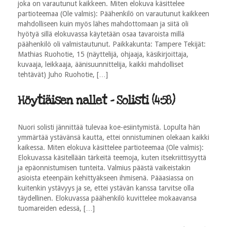
joka on varautunut kaikkeen. Miten elokuva käsittelee
partioteemaa (Ole valmis): Päähenkilö on varautunut kaikkeen
mahdolliseen kuin myös lähes mahdottomaan ja siitä oli
hyötyä sillä elokuvassa käytetään osaa tavaroista millä
päähenkilö oli valmistautunut. Paikkakunta: Tampere Tekijät:
Mathias Ruohotie, 15 (näyttelijä, ohjaaja, käsikirjoittaja,
kuvaaja, leikkaaja, äänisuunnittelija, kaikki mahdolliset
tehtävät) Juho Ruohotie, […]
Höytiäisen nallet - Solisti (4:58)
Nuori solisti jännittää tulevaa koe-esiintymistä. Lopulta hän
ymmärtää ystävänsä kautta, ettei onnistuminen olekaan kaikki
kaikessa. Miten elokuva käsittelee partioteemaa (Ole valmis):
Elokuvassa käsitellään tärkeitä teemoja, kuten itsekriittisyyttä
ja epäonnistumisen tunteita. Valmius päästä vaikeistakin
asioista eteenpäin kehittyäkseen ihmisenä. Pääasiassa on
kuitenkin ystävyys ja se, ettei ystävän kanssa tarvitse olla
täydellinen. Elokuvassa päähenkilö kuvittelee mokaavansa
tuomareiden edessä, […]