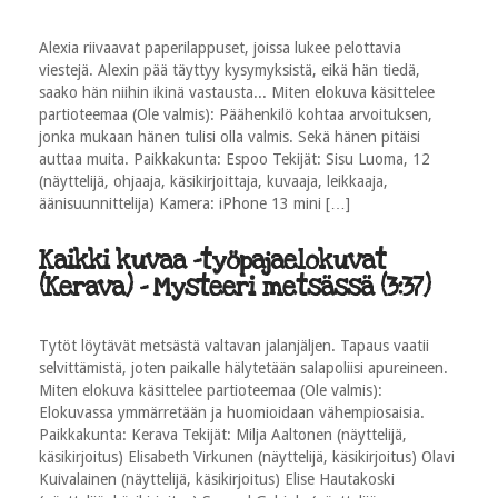
Alexia riivaavat paperilappuset, joissa lukee pelottavia
viestejä. Alexin pää täyttyy kysymyksistä, eikä hän tiedä,
saako hän niihin ikinä vastausta... Miten elokuva käsittelee
partioteemaa (Ole valmis): Päähenkilö kohtaa arvoituksen,
jonka mukaan hänen tulisi olla valmis. Sekä hänen pitäisi
auttaa muita. Paikkakunta: Espoo Tekijät: Sisu Luoma, 12
(näyttelijä, ohjaaja, käsikirjoittaja, kuvaaja, leikkaaja,
äänisuunnittelija) Kamera: iPhone 13 mini […]
Kaikki kuvaa -työpajaelokuvat
(Kerava) - Mysteeri metsässä (3:37)
Tytöt löytävät metsästä valtavan jalanjäljen. Tapaus vaatii
selvittämistä, joten paikalle hälytetään salapoliisi apureineen.
Miten elokuva käsittelee partioteemaa (Ole valmis):
Elokuvassa ymmärretään ja huomioidaan vähempiosaisia.
Paikkakunta: Kerava Tekijät: Milja Aaltonen (näyttelijä,
käsikirjoitus) Elisabeth Virkunen (näyttelijä, käsikirjoitus) Olavi
Kuivalainen (näyttelijä, käsikirjoitus) Elise Hautakoski