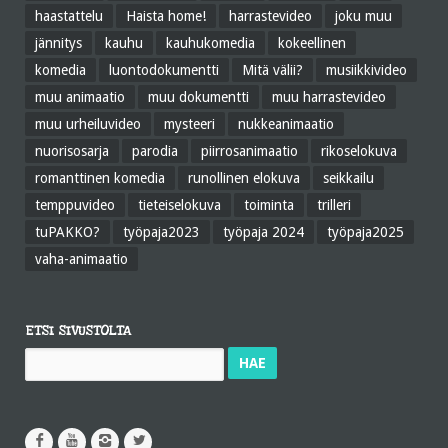
haastattelu
Haista home!
harrastevideo
joku muu
jännitys
kauhu
kauhukomedia
kokeellinen
komedia
luontodokumentti
Mitä välii?
musiikkivideo
muu animaatio
muu dokumentti
muu harrastevideo
muu urheiluvideo
mysteeri
nukkeanimaatio
nuorisosarja
parodia
piirrosanimaatio
rikoselokuva
romanttinen komedia
runollinen elokuva
seikkailu
temppuvideo
tieteiselokuva
toiminta
trilleri
tuPAKKO?
työpaja2023
työpaja 2024
työpaja2025
vaha-animaatio
ETSI SIVUSTOLTA
Haku: