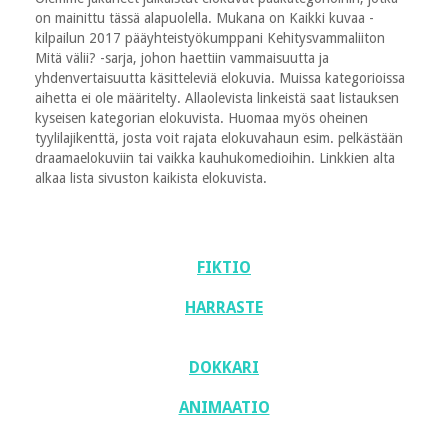
on mainittu tässä alapuolella. Mukana on Kaikki kuvaa -
kilpailun 2017 pääyhteistyökumppani Kehitysvammaliiton
Mitä välii? -sarja, johon haettiin vammaisuutta ja
yhdenvertaisuutta käsitteleviä elokuvia. Muissa kategorioissa
aihetta ei ole määritelty. Allaolevista linkeistä saat listauksen
kyseisen kategorian elokuvista. Huomaa myös oheinen
tyylilajikenttä, josta voit rajata elokuvahaun esim. pelkästään
draamaelokuviin tai vaikka kauhukomedioihin. Linkkien alta
alkaa lista sivuston kaikista elokuvista.
FIKTIO
HARRASTE
DOKKARI
ANIMAATIO