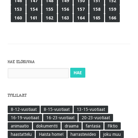
146
147
148
149
150
151
152
153
154
155
156
157
158
159
160
161
162
163
164
165
166
HAE ELOKUVAA
Haku:
TYYLILAJIT
8-12-vuotiaat
8-15-vuotiaat
13-15-vuotiaat
16-19-vuotiaat
16-23-vuotiaat
20-23-vuotiaat
animaatio
dokumentti
draama
fantasia
Fiktio
haastattelu
Haista home!
harrastevideo
joku muu