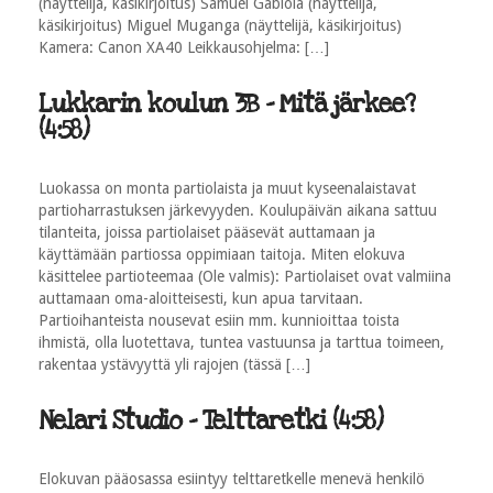
(näyttelijä, käsikirjoitus) Samuel Gabiola (näyttelijä,
käsikirjoitus) Miguel Muganga (näyttelijä, käsikirjoitus)
Kamera: Canon XA40 Leikkausohjelma: […]
Lukkarin koulun 3B - Mitä järkee?
(4:58)
Luokassa on monta partiolaista ja muut kyseenalaistavat
partioharrastuksen järkevyyden. Koulupäivän aikana sattuu
tilanteita, joissa partiolaiset pääsevät auttamaan ja
käyttämään partiossa oppimiaan taitoja. Miten elokuva
käsittelee partioteemaa (Ole valmis): Partiolaiset ovat valmiina
auttamaan oma-aloitteisesti, kun apua tarvitaan.
Partioihanteista nousevat esiin mm. kunnioittaa toista
ihmistä, olla luotettava, tuntea vastuunsa ja tarttua toimeen,
rakentaa ystävyyttä yli rajojen (tässä […]
Nelari Studio - Telttaretki (4:58)
Elokuvan pääosassa esiintyy telttaretkelle menevä henkilö