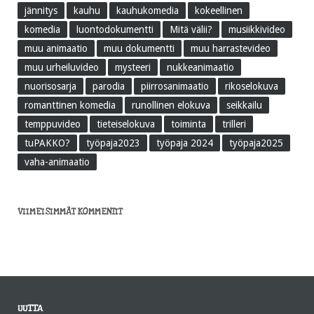
jännitys
kauhu
kauhukomedia
kokeellinen
komedia
luontodokumentti
Mitä välii?
musiikkivideo
muu animaatio
muu dokumentti
muu harrastevideo
muu urheiluvideo
mysteeri
nukkeanimaatio
nuorisosarja
parodia
piirrosanimaatio
rikoselokuva
romanttinen komedia
runollinen elokuva
seikkailu
temppuvideo
tieteiselokuva
toiminta
trilleri
tuPAKKO?
työpaja2023
työpaja 2024
työpaja2025
vaha-animaatio
VIIMEISIMMÄT KOMMENTIT
UUTTA