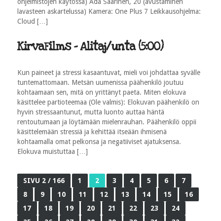
ohjelmistojen käytössä) Ada Saarinen, 20 (avustaminen
lavasteen askartelussa) Kamera: One Plus 7 Leikkausohjelma:
Cloud […]
KirvaFilms - Alitaj/unta (5:00)
Kun paineet ja stressi kasaantuvat, mieli voi johdattaa syvälle
tuntemattomaan. Metsän uumenissa päähenkilö joutuu
kohtaamaan sen, mitä on yrittänyt paeta. Miten elokuva
käsittelee partioteemaa (Ole valmis): Elokuvan päähenkilö on
hyvin stressaantunut, mutta luonto auttaa häntä
rentoutumaan ja löytämään mielenrauhan. Päähenkilö oppii
käsittelemään stressiä ja kehittää itseään ihmisenä
kohtaamalla omat pelkonsa ja negatiiviset ajatuksensa.
Elokuva muistuttaa […]
SIVU 2 / 166
1
2
3
4
5
6
7
8
9
10
11
12
13
14
15
16
17
18
19
20
21
22
23
24