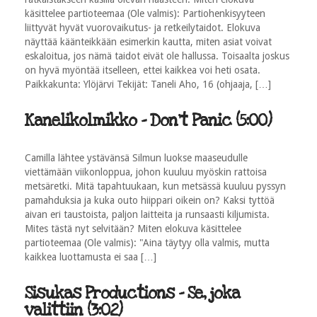
käsittelee partioteemaa (Ole valmis): Partiohenkisyyteen
liittyvät hyvät vuorovaikutus- ja retkeilytaidot. Elokuva
näyttää käänteikkään esimerkin kautta, miten asiat voivat
eskaloitua, jos nämä taidot eivät ole hallussa. Toisaalta joskus
on hyvä myöntää itselleen, ettei kaikkea voi heti osata.
Paikkakunta: Ylöjärvi Tekijät: Taneli Aho, 16 (ohjaaja, […]
Kanelikolmikko - Don't Panic (5:00)
Camilla lähtee ystävänsä Silmun luokse maaseudulle
viettämään viikonloppua, johon kuuluu myöskin rattoisa
metsäretki. Mitä tapahtuukaan, kun metsässä kuuluu pyssyn
pamahduksia ja kuka outo hiippari oikein on? Kaksi tyttöä
aivan eri taustoista, paljon laitteita ja runsaasti kiljumista.
Mites tästä nyt selvitään? Miten elokuva käsittelee
partioteemaa (Ole valmis): "Aina täytyy olla valmis, mutta
kaikkea luottamusta ei saa […]
Sisukas Productions - Se, joka
valittiin (3:02)