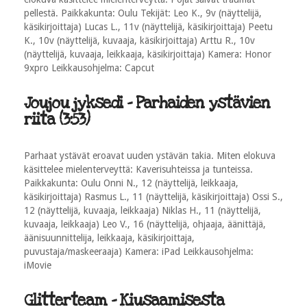
pellestä. Paikkakunta: Oulu Tekijät: Leo K., 9v (näyttelijä,
käsikirjoittaja) Lucas L., 11v (näyttelijä, käsikirjoittaja) Peetu
K., 10v (näyttelijä, kuvaaja, käsikirjoittaja) Arttu R., 10v
(näyttelijä, kuvaaja, leikkaaja, käsikirjoittaja) Kamera: Honor
9xpro Leikkausohjelma: Capcut
Joujou jyksedi - Parhaiden ystävien
riita (3:53)
Parhaat ystävät eroavat uuden ystävän takia. Miten elokuva
käsittelee mielenterveyttä: Kaverisuhteissa ja tunteissa.
Paikkakunta: Oulu Onni N., 12 (näyttelijä, leikkaaja,
käsikirjoittaja) Rasmus L., 11 (näyttelijä, käsikirjoittaja) Ossi S.,
12 (näyttelijä, kuvaaja, leikkaaja) Niklas H., 11 (näyttelijä,
kuvaaja, leikkaaja) Leo V., 16 (näyttelijä, ohjaaja, äänittäjä,
äänisuunnittelija, leikkaaja, käsikirjoittaja,
puvustaja/maskeeraaja) Kamera: iPad Leikkausohjelma:
iMovie
Glitterteam - Kiusaamisesta