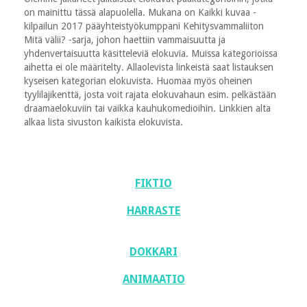
on mainittu tässä alapuolella. Mukana on Kaikki kuvaa -
kilpailun 2017 pääyhteistyökumppani Kehitysvammaliiton
Mitä välii? -sarja, johon haettiin vammaisuutta ja
yhdenvertaisuutta käsitteleviä elokuvia. Muissa kategorioissa
aihetta ei ole määritelty. Allaolevista linkeistä saat listauksen
kyseisen kategorian elokuvista. Huomaa myös oheinen
tyylilajikenttä, josta voit rajata elokuvahaun esim. pelkästään
draamaelokuviin tai vaikka kauhukomedioihin. Linkkien alta
alkaa lista sivuston kaikista elokuvista.
FIKTIO
HARRASTE
DOKKARI
ANIMAATIO