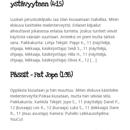
ystävyyteen (4:15)
Luokan piirustuskilpailu saa Idan kiusaamaan Isabellaa. Miten
elokuva käsittelee mielenterveyttä: Erilaiset kilpailut
aiheuttavat jokaisessa erilaisia tunteita. Joskus tunteet vievät
käytöstä väärään suuntaan. Anteeksi on pieni mutta tärkeä
sana. Paikkakunta: Lohja Tekijät: Peppi K., 11 (näyttelijä,
ohjaaja, leikkaaja, käsikirjoittaja) Seidi S., 11 (näyttelijä,
ohjaaja, leikkaaja, käsikirjoittaja) Hilla H., 11 (näyttelijä,
ohjaaja, leikkaaja, käsikirjoittaja) Olivia K., 12 […]
Pässit - Fat Jope (1:38)
Oppilasta kiusataan ja hän muuttuu. Miten elokuva käsittelee
mielenterveyttä:Poikaa kiusataan, mutta hän selviää siitä.
Paikkakunta: Karkkila Tekijät: Jope S., 11 (näyttelijä) Danel P.,
12 (kuvaaja) Leo K., 12 (kuvaaja) Luka S., 11 (leikkaaja) Dane
R., 11 (muu avustaja) Kamera: Puhelin Leikkausohjelma:
YouCut