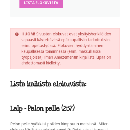
LISTA ELOKUVISTA
HUOM!
Sivuston elokuvat ovat yksityishenkilöiden
vapaasti käytettävissä epäkaupallisiin tarkoituksiin,
esim. opetustyössä. Elokuvien hyödyntäminen
kaupallisessa toiminnassa (esim. maksullisissa
työpajoissa) ilman Amazementin kirjallista lupaa on
ehdottomasti kielletty.
Lista kaikista elokuvista:
Lalp - Pelon pelle (2:57)
Pelon pelle hyökkäsi poikien kimppuun metsässä. Miten
elokuva käsittelee mielenterveyttä: Pojat saivat traumat