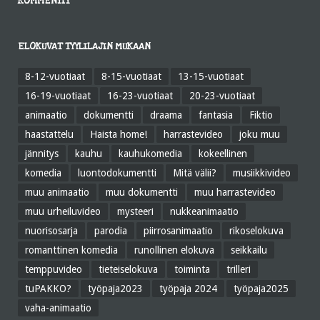
KOMMENTIT
ELOKUVAT TYYLILAJIN MUKAAN
8-12-vuotiaat
8-15-vuotiaat
13-15-vuotiaat
16-19-vuotiaat
16-23-vuotiaat
20-23-vuotiaat
animaatio
dokumentti
draama
fantasia
Fiktio
haastattelu
Haista home!
harrastevideo
joku muu
jännitys
kauhu
kauhukomedia
kokeellinen
komedia
luontodokumentti
Mitä välii?
musiikkivideo
muu animaatio
muu dokumentti
muu harrastevideo
muu urheiluvideo
mysteeri
nukkeanimaatio
nuorisosarja
parodia
piirrosanimaatio
rikoselokuva
romanttinen komedia
runollinen elokuva
seikkailu
temppuvideo
tieteiselokuva
toiminta
trilleri
tuPAKKO?
työpaja2023
työpaja 2024
työpaja2025
vaha-animaatio