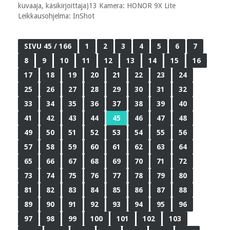
kuvaaja, käsikirjoittaja)13 Kamera: HONOR 9X Lite
Leikkausohjelma: InShot
SIVU 45 / 166
1
2
3
4
5
6
7
8
9
10
11
12
13
14
15
16
17
18
19
20
21
22
23
24
25
26
27
28
29
30
31
32
33
34
35
36
37
38
39
40
41
42
43
44
45
46
47
48
49
50
51
52
53
54
55
56
57
58
59
60
61
62
63
64
65
66
67
68
69
70
71
72
73
74
75
76
77
78
79
80
81
82
83
84
85
86
87
88
89
90
91
92
93
94
95
96
97
98
99
100
101
102
103