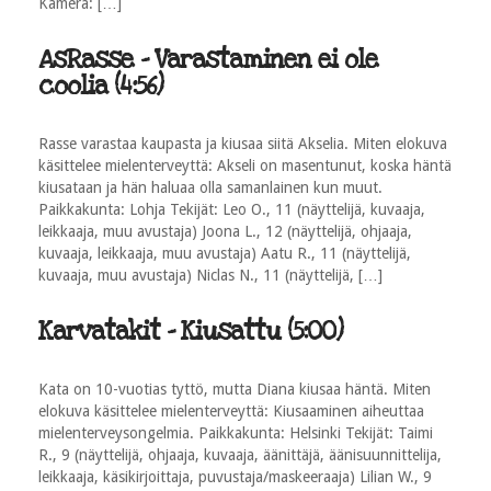
Kamera: […]
AsRasse - Varastaminen ei ole
coolia (4:56)
Rasse varastaa kaupasta ja kiusaa siitä Akselia. Miten elokuva
käsittelee mielenterveyttä: Akseli on masentunut, koska häntä
kiusataan ja hän haluaa olla samanlainen kun muut.
Paikkakunta: Lohja Tekijät: Leo O., 11 (näyttelijä, kuvaaja,
leikkaaja, muu avustaja) Joona L., 12 (näyttelijä, ohjaaja,
kuvaaja, leikkaaja, muu avustaja) Aatu R., 11 (näyttelijä,
kuvaaja, muu avustaja) Niclas N., 11 (näyttelijä, […]
Karvatakit - Kiusattu (5:00)
Kata on 10-vuotias tyttö, mutta Diana kiusaa häntä. Miten
elokuva käsittelee mielenterveyttä: Kiusaaminen aiheuttaa
mielenterveysongelmia. Paikkakunta: Helsinki Tekijät: Taimi
R., 9 (näyttelijä, ohjaaja, kuvaaja, äänittäjä, äänisuunnittelija,
leikkaaja, käsikirjoittaja, puvustaja/maskeeraaja) Lilian W., 9