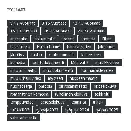
TYYLILAJIT
8-12-vuotiaat
8-15-vuotiaat
13-15-vuotiaat
16-19-vuotiaat
16-23-vuotiaat
20-23-vuotiaat
animaatio
dokumentti
draama
fantasia
Fiktio
haastattelu
Haista home!
harrastevideo
joku muu
jännitys
kauhu
kauhukomedia
kokeellinen
komedia
luontodokumentti
Mitä välii?
musiikkivideo
muu animaatio
muu dokumentti
muu harrastevideo
muu urheiluvideo
mysteeri
nukkeanimaatio
nuorisosarja
parodia
piirrosanimaatio
rikoselokuva
romanttinen komedia
runollinen elokuva
seikkailu
temppuvideo
tieteiselokuva
toiminta
trilleri
tuPAKKO?
työpaja2023
työpaja 2024
työpaja2025
vaha-animaatio