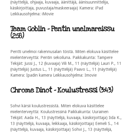
(näyttelijä, ohjaaja, kuvaaja, äänittäjä, äänisuunnittelija,
käsikirjoittaja, puvustaja/maskeeraaja) Kamera: iPad
Leikkausohjelma: iMovie
Team Goblin - Pentin unelmareissu
(2:58)
Pentti unelmoi rakennusalan töistä. Miten elokuva käsittelee
mielenterveyttä: Pentin sekoiluna. Paikkakunta: Tampere
Tekijät: Jussi J., 12 (kuvaaja) Vili M., 11 (näyttelijä) Lauri P., 11
(näyttelijä) Justus L., 11 (näyttelijä) Paavo L., 11 (näyttelijä)
Kamera: Ipadin kamera Leikkausohjelma: Imovie
Chrome Dinot - Koulustressi (3:43)
Sohvi kärsii koulustressistä. Miten elokuva käsittelee
mielenterveyttä: Koulustressinä Paikkakunta: Uurainen
Tekijät: Aada H., 13 (näyttelijä, kuvaaja, käsikirjoittaja) Iida K.,
13 (näyttelijä, kuvaaja, leikkaaja, käsikirjoittaja) Eemeli S., 14
(näyttelijä, kuvaaja, käsikirjoittaja) Sohvi J., 13 (näyttelijä,