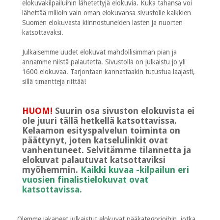
elokuvakilpailuihin lähetettyjä elokuvia. Kuka tahansa voi
lähettää milloin vain oman elokuvansa sivustolle kaikkien
Suomen elokuvasta kiinnostuneiden lasten ja nuorten
katsottavaksi.
Julkaisemme uudet elokuvat mahdollisimman pian ja
annamme niistä palautetta. Sivustolla on julkaistu jo yli
1600 elokuvaa. Tarjontaan kannattaakin tutustua laajasti,
sillä timantteja riittää!
HUOM!
Suurin osa sivuston elokuvista ei
ole juuri tällä hetkellä katsottavissa.
Kelaamon esityspalvelun toiminta on
päättynyt, joten katselulinkit ovat
vanhentuneet. Selvitämme tilannetta ja
elokuvat palautuvat katsottaviksi
myöhemmin.
Kaikki kuvaa -kilpailun eri
vuosien finalistielokuvat ovat
katsottavissa.
Olemme jakaneet julkaistut elokuvat pääkategorioihin, jotka