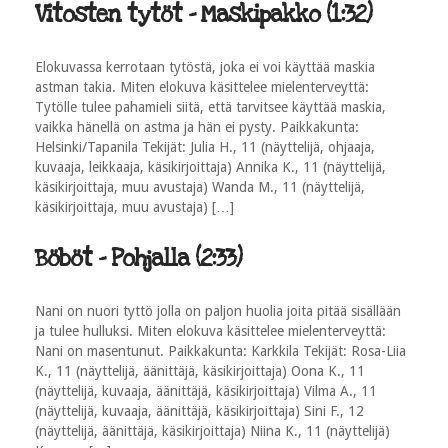
Vitosten tytöt - Maskipakko (1:32)
Elokuvassa kerrotaan tytöstä, joka ei voi käyttää maskia
astman takia. Miten elokuva käsittelee mielenterveyttä:
Tytölle tulee pahamieli siitä, että tarvitsee käyttää maskia,
vaikka hänellä on astma ja hän ei pysty. Paikkakunta:
Helsinki/Tapanila Tekijät: Julia H., 11 (näyttelijä, ohjaaja,
kuvaaja, leikkaaja, käsikirjoittaja) Annika K., 11 (näyttelijä,
käsikirjoittaja, muu avustaja) Wanda M., 11 (näyttelijä,
käsikirjoittaja, muu avustaja) […]
Böböt - Pohjalla (2:33)
Nani on nuori tyttö jolla on paljon huolia joita pitää sisällään
ja tulee hulluksi. Miten elokuva käsittelee mielenterveyttä:
Nani on masentunut. Paikkakunta: Karkkila Tekijät: Rosa-Liia
K., 11 (näyttelijä, äänittäjä, käsikirjoittaja) Oona K., 11
(näyttelijä, kuvaaja, äänittäjä, käsikirjoittaja) Vilma A., 11
(näyttelijä, kuvaaja, äänittäjä, käsikirjoittaja) Sini F., 12
(näyttelijä, äänittäjä, käsikirjoittaja) Niina K., 11 (näyttelijä)