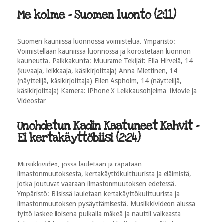
Me kolme - Suomen luonto (2:11)
Suomen kauniissa luonnossa voimistelua. Ympäristö:
Voimistellaan kauniissa luonnossa ja korostetaan luonnon
kauneutta. Paikkakunta: Muurame Tekijät: Ella Hirvelä, 14
(kuvaaja, leikkaaja, käsikirjoittaja) Anna Miettinen, 14
(näyttelijä, käsikirjoittaja) Ellen Aspholm, 14 (näyttelijä,
käsikirjoittaja) Kamera: iPhone X Leikkausohjelma: iMovie ja
Videostar
Unohdetun Kadin Kaatuneet Kahvit -
Ei kertakäyttöbiisi (2:24)
Musiikkivideo, jossa lauletaan ja räpätään
ilmastonmuutoksesta, kertakäyttökulttuurista ja eläimistä,
jotka joutuvat vaaraan ilmastonmuutoksen edetessä.
Ympäristö: Biisissä lauletaan kertakäyttökulttuurista ja
ilmastonmuutoksen pysäyttämisestä. Musiikkivideon alussa
tyttö laskee iloisena pulkalla mäkeä ja nauttii valkeasta