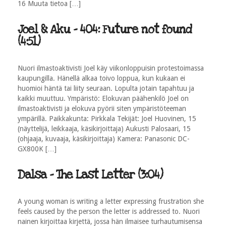
16 Muuta tietoa […]
Joel & Aku - 404: Future not found
(4:51)
Nuori ilmastoaktivisti Joel käy viikonloppuisin protestoimassa
kaupungilla. Hänellä alkaa toivo loppua, kun kukaan ei
huomioi häntä tai liity seuraan. Lopulta jotain tapahtuu ja
kaikki muuttuu. Ympäristö: Elokuvan päähenkilö Joel on
ilmastoaktivisti ja elokuva pyörii siten ympäristöteeman
ympärillä. Paikkakunta: Pirkkala Tekijät: Joel Huovinen, 15
(näyttelijä, leikkaaja, käsikirjoittaja) Aukusti Palosaari, 15
(ohjaaja, kuvaaja, käsikirjoittaja) Kamera: Panasonic DC-
GX800K […]
Dalsa - The Last Letter (3:04)
A young woman is writing a letter expressing frustration she
feels caused by the person the letter is addressed to. Nuori
nainen kirjoittaa kirjettä, jossa hän ilmaisee turhautumisensa