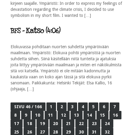
kirjeen saajalle. Ympäristö: In order to express my feelings of
devastation regarding the climate crisis, I decided to use
symbolism in my short film. I wanted to […]
BFS - Katso (4:06)
Elokuvassa pohditaan nuorten suhdetta ympäröivään
maailmaan. Ympäristö: Elokuva pohtii ympäristöä ja nuorten
suhdetta siihen. Siinä käsitellään niitä tunteita ja ajatuksia
joita liittyy ympäröivään maailmaan ja miten eri näkökulmista
sitä voi katsella. Ympäristö ei ole mitään kadonnutta ja
kaukaista vaan on koko ajan tässä ja sitä elokuva pyrkii
sanomaan. Paikkakunta: Helsinki Tekijät: Elsa Kallio, 16
(ohjaaja, […]
SIVU 46 / 166
1
2
3
4
5
6
7
8
9
10
11
12
13
14
15
16
17
18
19
20
21
22
23
24
25
26
27
28
29
30
31
32