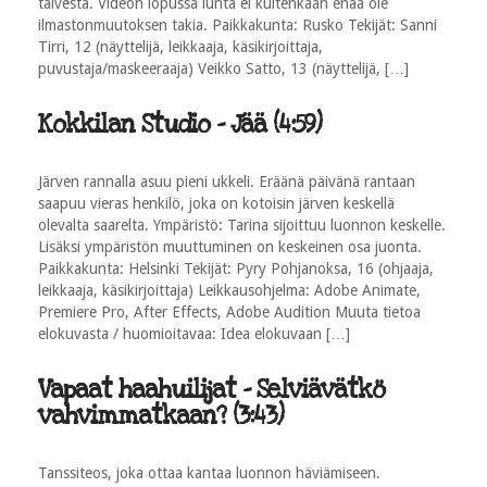
talvesta. Videon lopussa lunta ei kuitenkaan enää ole
ilmastonmuutoksen takia. Paikkakunta: Rusko Tekijät: Sanni
Tirri, 12 (näyttelijä, leikkaaja, käsikirjoittaja,
puvustaja/maskeeraaja) Veikko Satto, 13 (näyttelijä, […]
Kokkilan Studio - Jää (4:59)
Järven rannalla asuu pieni ukkeli. Eräänä päivänä rantaan
saapuu vieras henkilö, joka on kotoisin järven keskellä
olevalta saarelta. Ympäristö: Tarina sijoittuu luonnon keskelle.
Lisäksi ympäristön muuttuminen on keskeinen osa juonta.
Paikkakunta: Helsinki Tekijät: Pyry Pohjanoksa, 16 (ohjaaja,
leikkaaja, käsikirjoittaja) Leikkausohjelma: Adobe Animate,
Premiere Pro, After Effects, Adobe Audition Muuta tietoa
elokuvasta / huomioitavaa: Idea elokuvaan […]
Vapaat haahuilijat - Selviävätkö
vahvimmatkaan? (3:43)
Tanssiteos, joka ottaa kantaa luonnon häviämiseen.