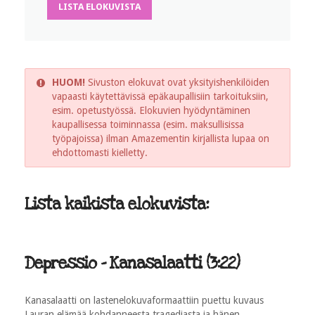
LISTA ELOKUVISTA
HUOM!
Sivuston elokuvat ovat yksityishenkilöiden
vapaasti käytettävissä epäkaupallisiin tarkoituksiin,
esim. opetustyössä. Elokuvien hyödyntäminen
kaupallisessa toiminnassa (esim. maksullisissa
työpajoissa) ilman Amazementin kirjallista lupaa on
ehdottomasti kielletty.
Lista kaikista elokuvista:
Depressio - Kanasalaatti (3:22)
Kanasalaatti on lastenelokuvaformaattiin puettu kuvaus
Lauran elämää kohdanneesta tragediasta ja hänen