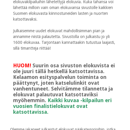
elokuvakilpailuihin lähetettyjä elokuvia. Kuka tahansa voi
lähettää milloin vain oman elokuvansa sivustolle kaikkien
Suomen elokuvasta kiinnostuneiden lasten ja nuorten
katsottavaksi.
Julkaisemme uudet elokuvat mahdollisimman pian ja
annamme niistä palautetta. Sivustolla on julkaistu jo yli
1600 elokuvaa. Tarjontaan kannattaakin tutustua laajasti,
sillä timantteja riittää!
HUOM!
Suurin osa sivuston elokuvista ei
ole juuri tällä hetkellä katsottavissa.
Kelaamon esityspalvelun toiminta on
päättynyt, joten katselulinkit ovat
vanhentuneet. Selvitämme tilannetta ja
elokuvat palautuvat katsottaviksi
myöhemmin.
Kaikki kuvaa -kilpailun eri
vuosien finalistielokuvat ovat
katsottavissa.
Olemme jakaneet julkaistut elokuvat pääkategorioihin, jotka