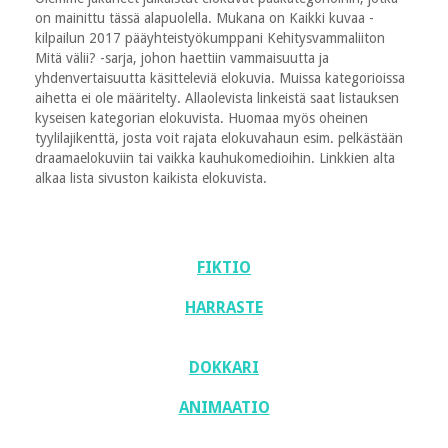
on mainittu tässä alapuolella. Mukana on Kaikki kuvaa -
kilpailun 2017 pääyhteistyökumppani Kehitysvammaliiton
Mitä välii? -sarja, johon haettiin vammaisuutta ja
yhdenvertaisuutta käsitteleviä elokuvia. Muissa kategorioissa
aihetta ei ole määritelty. Allaolevista linkeistä saat listauksen
kyseisen kategorian elokuvista. Huomaa myös oheinen
tyylilajikenttä, josta voit rajata elokuvahaun esim. pelkästään
draamaelokuviin tai vaikka kauhukomedioihin. Linkkien alta
alkaa lista sivuston kaikista elokuvista.
FIKTIO
HARRASTE
DOKKARI
ANIMAATIO