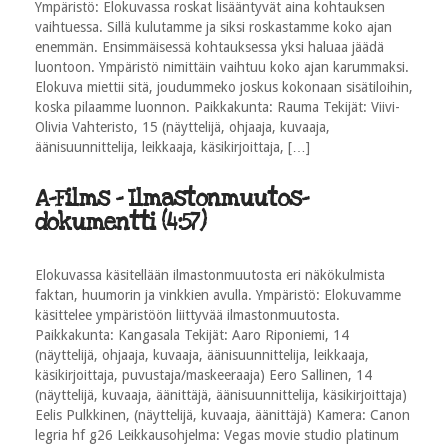
Ympäristö: Elokuvassa roskat lisääntyvät aina kohtauksen
vaihtuessa. Sillä kulutamme ja siksi roskastamme koko ajan
enemmän. Ensimmäisessä kohtauksessa yksi haluaa jäädä
luontoon. Ympäristö nimittäin vaihtuu koko ajan karummaksi.
Elokuva miettii sitä, joudummeko joskus kokonaan sisätiloihin,
koska pilaamme luonnon. Paikkakunta: Rauma Tekijät: Viivi-
Olivia Vahteristo, 15 (näyttelijä, ohjaaja, kuvaaja,
äänisuunnittelija, leikkaaja, käsikirjoittaja, […]
A-Films - Ilmastonmuutos-
dokumentti (4:57)
Elokuvassa käsitellään ilmastonmuutosta eri näkökulmista
faktan, huumorin ja vinkkien avulla. Ympäristö: Elokuvamme
käsittelee ympäristöön liittyvää ilmastonmuutosta.
Paikkakunta: Kangasala Tekijät: Aaro Riponiemi, 14
(näyttelijä, ohjaaja, kuvaaja, äänisuunnittelija, leikkaaja,
käsikirjoittaja, puvustaja/maskeeraaja) Eero Sallinen, 14
(näyttelijä, kuvaaja, äänittäjä, äänisuunnittelija, käsikirjoittaja)
Eelis Pulkkinen, (näyttelijä, kuvaaja, äänittäjä) Kamera: Canon
legria hf g26 Leikkausohjelma: Vegas movie studio platinum