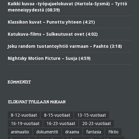
Kaikki kuvaa -työpajaelokuvat (Hartola-Sysmä) – Tyttö
menneisyydestä (08:39)
Klassikon kuvat – Punottu yhteen (4:21)
Katukuva-films – Sulkeutuvat ovet (4:02)
Joku random tuotantoyhtiö varmaan – Paahto (3:18)
Nightsky Motion Picture – Suoja (4:59)
KOMMENTIT
ELOKUVAT TYYLILAJIN MUKAAN
8-12-vuotiaat
8-15-vuotiaat
13-15-vuotiaat
16-19-vuotiaat
16-23-vuotiaat
20-23-vuotiaat
animaatio
dokumentti
draama
fantasia
Fiktio