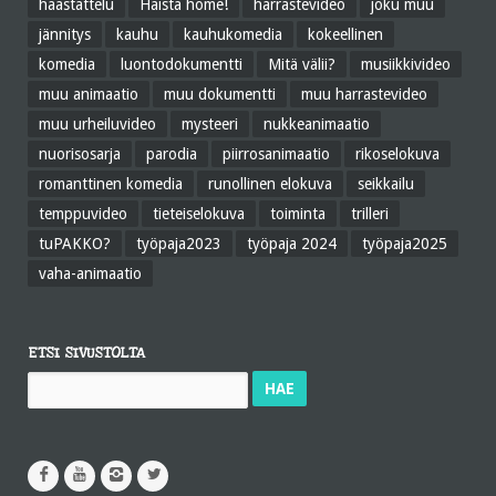
haastattelu
Haista home!
harrastevideo
joku muu
jännitys
kauhu
kauhukomedia
kokeellinen
komedia
luontodokumentti
Mitä välii?
musiikkivideo
muu animaatio
muu dokumentti
muu harrastevideo
muu urheiluvideo
mysteeri
nukkeanimaatio
nuorisosarja
parodia
piirrosanimaatio
rikoselokuva
romanttinen komedia
runollinen elokuva
seikkailu
temppuvideo
tieteiselokuva
toiminta
trilleri
tuPAKKO?
työpaja2023
työpaja 2024
työpaja2025
vaha-animaatio
ETSI SIVUSTOLTA
Haku: