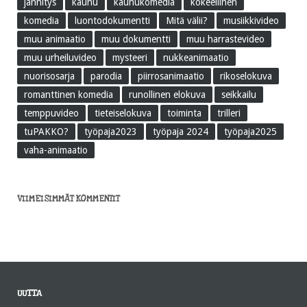
jännitys
kauhu
kauhukomedia
kokeellinen
komedia
luontodokumentti
Mitä välii?
musiikkivideo
muu animaatio
muu dokumentti
muu harrastevideo
muu urheiluvideo
mysteeri
nukkeanimaatio
nuorisosarja
parodia
piirrosanimaatio
rikoselokuva
romanttinen komedia
runollinen elokuva
seikkailu
temppuvideo
tieteiselokuva
toiminta
trilleri
tuPAKKO?
työpaja2023
työpaja 2024
työpaja2025
vaha-animaatio
VIIMEISIMMÄT KOMMENTIT
UUTTA