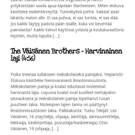
yrityksestään saada apua kipeään tilanteeseen. Miten elokuva
käsittelee mielenterveyttä: Tunnekylmä perhe. Vaikeat asiat
lakaistu maton alle. Ei saa puhua, ei saa tuntea, ei saa elää.
Jos kaikki täytyy padota pään sisälle, kuka voi keventää
painolastia? Kaikki keinot käytössä ystäviä ja koulukuraattoria
myöten, mutta lopulta […]
The Väisänen Brothers - Harvinainen
laji (4:56)
Poika treenaa tullakseen meksikolaiseksi painijaksi. Ympäristö:
Elokuva käsittelee hienovaraisesti ilmastonmuutosta.
Meksikolainen painija ja koalat edustavat molemmat
harvinaista lajia. Lopussa koalat ovat kuolleet metsäpalon
seurauksena ja meksikolainen painija lopettanut ruoan
puutteen takia. Molempien lajien tarina on päättynyt
ilmastonmuutoksen takia. Paikkakunta: Turku Tekijät: Leo
Väisänen, 16 (näyttelijä, ohjaaja, äänittäjä, äänisuunnittelija,
leikkaaja, käsikirjoittaja, puvustaja/maskeeraaja) Otso
Väisänen, 19 (ohjaaja, […]