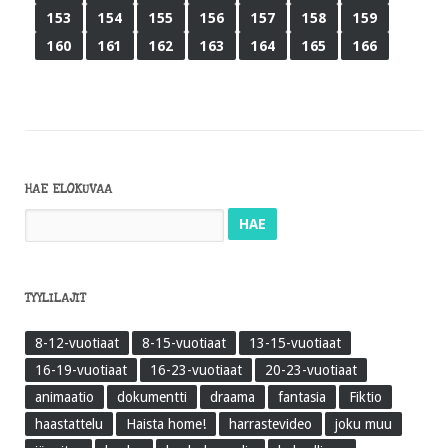
153
154
155
156
157
158
159
160
161
162
163
164
165
166
HAE ELOKUVAA
Haku:
TYYLILAJIT
8-12-vuotiaat
8-15-vuotiaat
13-15-vuotiaat
16-19-vuotiaat
16-23-vuotiaat
20-23-vuotiaat
animaatio
dokumentti
draama
fantasia
Fiktio
haastattelu
Haista home!
harrastevideo
joku muu