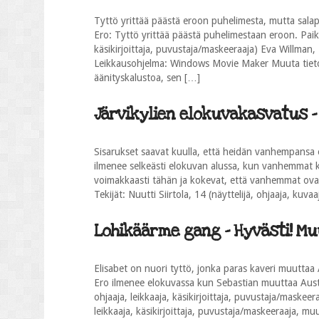
Tyttö yrittää päästä eroon puhelimesta, mutta salaperä
Ero: Tyttö yrittää päästä puhelimestaan eroon. Paikk
käsikirjoittaja, puvustaja/maskeeraaja) Eva Willman, 
Leikkausohjelma: Windows Movie Maker Muuta tieto
äänityskalustoa, sen […]
Järvikylien elokuvakasvatus - 
Sisarukset saavat kuulla, että heidän vanhempansa 
ilmenee selkeästi elokuvan alussa, kun vanhemmat ke
voimakkaasti tähän ja kokevat, että vanhemmat ovat
Tekijät: Nuutti Siirtola, 14 (näyttelijä, ohjaaja, kuvaa
Lohikäärme gang - Hyvästi! Muu
Elisabet on nuori tyttö, jonka paras kaveri muuttaa 
Ero ilmenee elokuvassa kun Sebastian muuttaa Austra
ohjaaja, leikkaaja, käsikirjoittaja, puvustaja/maskeer
leikkaaja, käsikirjoittaja, puvustaja/maskeeraaja, mu