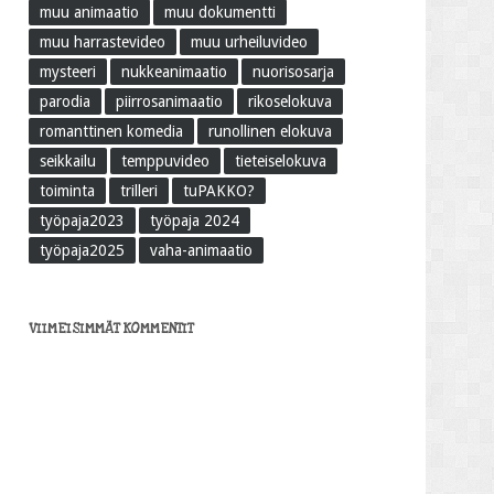
muu animaatio
muu dokumentti
muu harrastevideo
muu urheiluvideo
mysteeri
nukkeanimaatio
nuorisosarja
parodia
piirrosanimaatio
rikoselokuva
romanttinen komedia
runollinen elokuva
seikkailu
temppuvideo
tieteiselokuva
toiminta
trilleri
tuPAKKO?
työpaja2023
työpaja 2024
työpaja2025
vaha-animaatio
VIIMEISIMMÄT KOMMENTIT