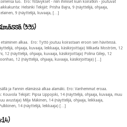
oiriensa luo. Ero: Ystävykset - niin ihmiset kuin koiratkin - joutuvat
aikkakunta: Helsinki Tekijät: Prisha Bajra, 9 (näyttelijä, ohjaaja,
kelainen, 9 (näyttelijä, kuvaaja, […]
imässä (3:35)
 etsiminen alkaa. Ero: Tyttö joutuu koirastaan eroon sen hävitessä.
ttelijä, ohjaaja, kuvaaja, leikkaaja, käsikirjoittaja) Mikaela Moström, 12
ini, 12 (näyttelijä, ohjaaja, kuvaaja, käsikirjoittaja) Polina Gilep, 12
Toonhao, 12 (näyttelijä, ohjaaja, kuvaaja, käsikirjoittaja) […]
sällä ja Fannin elämässä alkaa alamäki. Ero: Vanhemmat eroaa.
 Kouvola Tekijät: Pipsa Lippojoki, 14 (näyttelijä, ohjaaja, kuvaaja, muu
u avustaja) Milja Mäkinen, 14 (näyttelijä, ohjaaja, leikkaaja,
 Pulkkinen, 14 (näyttelijä, leikkaaja) […]
:14)