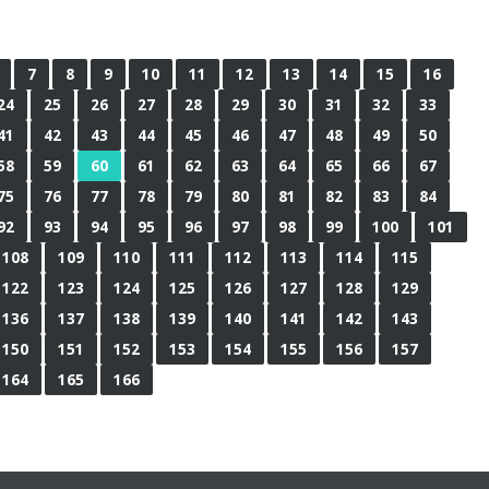
7
8
9
10
11
12
13
14
15
16
24
25
26
27
28
29
30
31
32
33
41
42
43
44
45
46
47
48
49
50
58
59
60
61
62
63
64
65
66
67
75
76
77
78
79
80
81
82
83
84
92
93
94
95
96
97
98
99
100
101
108
109
110
111
112
113
114
115
122
123
124
125
126
127
128
129
136
137
138
139
140
141
142
143
150
151
152
153
154
155
156
157
164
165
166