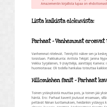
Amazementin kirjallista lupaa on ehdottomasti 
Lista kaikista elokuvista:
Parhaat - Vanhemmat eroavat to
Vanhemmat riitelevät. Teinityttö näkee sen ja keske
toisistaan. Paikkakunta: Anttola Tekijät: Janina Nypelö
Veikka Syrjäläinen, 9 (näyttelijä, äänittäjä) Kamera
huomioitavaa: Oli todella hankalaa toteuttaa kaikkien 
Hillomiehen fanit - Parhaat kave
Toinen ystävyksistä muuttaa pois, ja toinen jää yk
häntä. Ero: Parhaat kaverit joutuvat eroamaan, sill
pettävät Niinan luottamuksen, heidänkin ystävyys ka