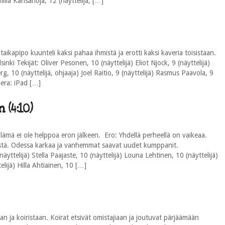
milia Kansanoja, 12 (näyttelijä, […]
aikapipo kuunteli kaksi pahaa ihmistä ja erotti kaksi kaveria toisistaan.
nki Tekijät: Oliver Pesonen, 10 (näyttelijä) Eliot Njock, 9 (näyttelijä)
g, 10 (näyttelijä, ohjaaja) Joel Raitio, 9 (näyttelijä) Rasmus Paavola, 9
mera: iPad […]
 (4:10)
lämä ei ole helppoa eron jälkeen. Ero: Yhdellä perheellä on vaikeaa.
tä. Odessa karkaa ja vanhemmat saavat uudet kumppanit.
näyttelijä) Stella Paajaste, 10 (näyttelijä) Louna Lehtinen, 10 (näyttelijä)
elijä) Hilla Ahtiainen, 10 […]
n ja koiristaan. Koirat etsivät omistajiaan ja joutuvat pärjäämään