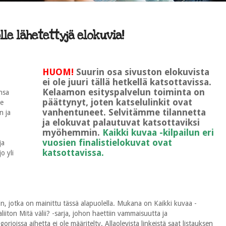
le lähetettyjä elokuvia!
HUOM!
Suurin osa sivuston elokuvista
ei ole juuri tällä hetkellä katsottavissa.
Kelaamon esityspalvelun toiminta on
nsa
päättynyt, joten katselulinkit ovat
le
vanhentuneet. Selvitämme tilannetta
n ja
ja elokuvat palautuvat katsottaviksi
myöhemmin.
Kaikki kuvaa -kilpailun eri
vuosien finalistielokuvat ovat
ja
katsottavissa.
o yli
n, jotka on mainittu tässä alapuolella. Mukana on Kaikki kuvaa -
ton Mitä välii? -sarja, johon haettiin vammaisuutta ja
rioissa aihetta ei ole määritelty. Allaolevista linkeistä saat listauksen