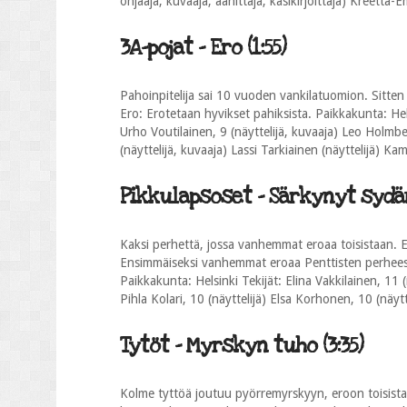
ohjaaja, kuvaaja, äänittäjä, käsikirjoittaja) Kreetta-E
3A-pojat - Ero (1:55)
Pahoinpitelija sai 10 vuoden vankilatuomion. Sitten t
Ero: Erotetaan hyvikset pahiksista. Paikkakunta: Helsi
Urho Voutilainen, 9 (näyttelijä, kuvaaja) Leo Holmber
(näyttelijä, kuvaaja) Lassi Tarkiainen (näyttelijä) Ka
Pikkulapsoset - Särkynyt sydän
Kaksi perhettä, jossa vanhemmat eroaa toisistaan. E
Ensimmäiseksi vanhemmat eroaa Penttisten perhees
Paikkakunta: Helsinki Tekijät: Elina Vakkilainen, 11 (
Pihla Kolari, 10 (näyttelijä) Elsa Korhonen, 10 (näytt
Tytöt - Myrskyn tuho (3:35)
Kolme tyttöä joutuu pyörremyrskyyn, eroon toisistaa