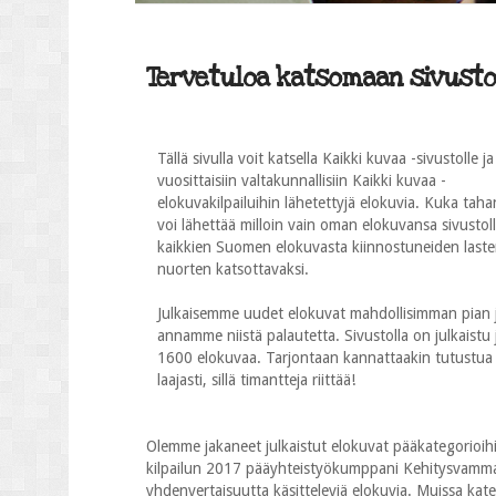
Tervetuloa katsomaan sivustol
Tällä sivulla voit katsella Kaikki kuvaa -sivustolle ja
vuosittaisiin valtakunnallisiin Kaikki kuvaa -
elokuvakilpailuihin lähetettyjä elokuvia. Kuka taha
voi lähettää milloin vain oman elokuvansa sivustol
kaikkien Suomen elokuvasta kiinnostuneiden laste
nuorten katsottavaksi.
Julkaisemme uudet elokuvat mahdollisimman pian 
annamme niistä palautetta. Sivustolla on julkaistu j
1600 elokuvaa. Tarjontaan kannattaakin tutustua
laajasti, sillä timantteja riittää!
Olemme jakaneet julkaistut elokuvat pääkategorioihi
kilpailun 2017 pääyhteistyökumppani Kehitysvammalii
yhdenvertaisuutta käsitteleviä elokuvia. Muissa katego