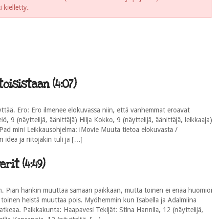
kielletty.
isistaan (4:07)
yttää. Ero: Ero ilmenee elokuvassa niin, että vanhemmat eroavat
, 9 (näyttelijä, äänittäjä) Hilja Kokko, 9 (näyttelijä, äänittäjä, leikkaaja)
: iPad mini Leikkausohjelma: iMovie Muuta tietoa elokuvasta /
idea ja riitojakin tuli ja […]
rit (4:49)
sin. Pian hänkin muuttaa samaan paikkaan, mutta toinen ei enää huomioi
ä toinen heistä muuttaa pois. Myöhemmin kun Isabella ja Adalmiina
tkeaa. Paikkakunta: Haapavesi Tekijät: Stina Hannila, 12 (näyttelijä,