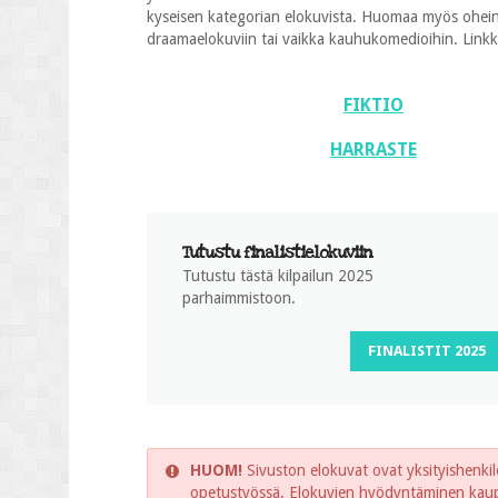
kyseisen kategorian elokuvista. Huomaa myös oheinen
draamaelokuviin tai vaikka kauhukomedioihin. Linkkien
FIKTIO
HARRASTE
Tutustu finalistielokuviin
Tutustu tästä kilpailun 2025
parhaimmistoon.
FINALISTIT 2025
HUOM!
Sivuston elokuvat ovat yksityishenkilö
opetustyössä. Elokuvien hyödyntäminen kaupal