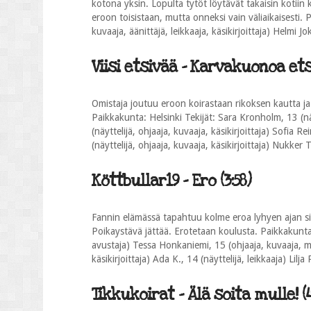
kotona yksin. Lopulta tytöt löytävät takaisin kotiin k
eroon toisistaan, mutta onneksi vain väliaikaisesti. P
kuvaaja, äänittäjä, leikkaaja, käsikirjoittaja) Helmi Jo
Viisi etsivää - Karvakuonoa ets
Omistaja joutuu eroon koirastaan rikoksen kautta ja
Paikkakunta: Helsinki Tekijät: Sara Kronholm, 13 (näy
(näyttelijä, ohjaaja, kuvaaja, käsikirjoittaja) Sofia Re
(näyttelijä, ohjaaja, kuvaaja, käsikirjoittaja) Nukker 
Köttbullar19 - Ero (3:58)
Fannin elämässä tapahtuu kolme eroa lyhyen ajan si
Poikaystävä jättää. Erotetaan koulusta. Paikkakunta:
avustaja) Tessa Honkaniemi, 15 (ohjaaja, kuvaaja, mu
käsikirjoittaja) Ada K., 14 (näyttelijä, leikkaaja) Lilja
Tikkukoirat - Älä soita mulle! (4