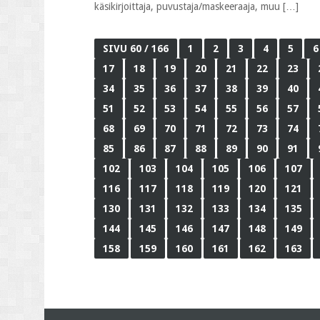
käsikirjoittaja, puvustaja/maskeeraaja, muu […]
SIVU 60 / 166
1
2
3
4
5
6
17
18
19
20
21
22
23
34
35
36
37
38
39
40
51
52
53
54
55
56
57
68
69
70
71
72
73
74
85
86
87
88
89
90
91
102
103
104
105
106
107
116
117
118
119
120
121
130
131
132
133
134
135
144
145
146
147
148
149
158
159
160
161
162
163