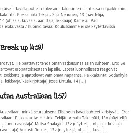
isellä tavalla puhelin tulee aina takaisin eri tilanteissa eri paikkoihin.
akunta: Pieksämäki Tekijät: Silja Nenonen, 13 (näyttelijä,
14 (ohjaaja, kuvaaja, äänittäjä, leikkaaja) Kamera: iPad
a elokuvasta / huomioitavaa: Koulussamme ei ole käytettävissä
Break up (4:59)
eroavat. He päättävät tehdä oman ratkaisunsa asian suhteen. Ero: Se
rtovat eropäätöksestään lapsille. Lapset luonnollisesti reagoivat
 itsekkäitä ja ajattelevat vain omaa napaansa. Paikkakunta: Sodankylä
ja, leikkaaja, käsikirjoittaja) Jesse Lintula, 14 […]
tan Australiaan (1:57)
Australiaan, minkä seurauksena Elisabetin kaverisuhteet kiristyvät. Ero:
liaan. Paikkakunta: Helsinki Tekijät: Amalia Takamäki, 13v (näyttelijä,
aaja, muu avustaja) Melisa Shalagin, 13v (näyttelijä, ohjaaja, kuvaaja,
u avustaja) Aukusti Rosnell, 13v (näyttelijä, ohjaaja, kuvaaja,