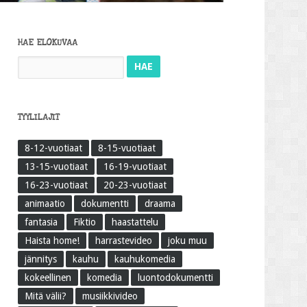
HAE ELOKUVAA
Haku:
TYYLILAJIT
8-12-vuotiaat
8-15-vuotiaat
13-15-vuotiaat
16-19-vuotiaat
16-23-vuotiaat
20-23-vuotiaat
animaatio
dokumentti
draama
fantasia
Fiktio
haastattelu
Haista home!
harrastevideo
joku muu
jännitys
kauhu
kauhukomedia
kokeellinen
komedia
luontodokumentti
Mitä välii?
musiikkivideo