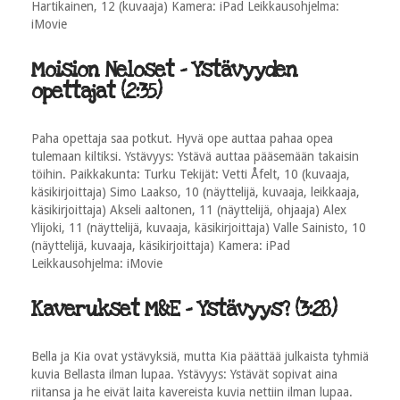
Hartikainen, 12 (kuvaaja) Kamera: iPad Leikkausohjelma:
iMovie
Moision Neloset - Ystävyyden
opettajat (2:35)
Paha opettaja saa potkut. Hyvä ope auttaa pahaa opea
tulemaan kiltiksi. Ystävyys: Ystävä auttaa pääsemään takaisin
töihin. Paikkakunta: Turku Tekijät: Vetti Åfelt, 10 (kuvaaja,
käsikirjoittaja) Simo Laakso, 10 (näyttelijä, kuvaaja, leikkaaja,
käsikirjoittaja) Akseli aaltonen, 11 (näyttelijä, ohjaaja) Alex
Ylijoki, 11 (näyttelijä, kuvaaja, käsikirjoittaja) Valle Sainisto, 10
(näyttelijä, kuvaaja, käsikirjoittaja) Kamera: iPad
Leikkausohjelma: iMovie
Kaverukset M&E - Ystävyys? (3:28)
Bella ja Kia ovat ystävyksiä, mutta Kia päättää julkaista tyhmiä
kuvia Bellasta ilman lupaa. Ystävyys: Ystävät sopivat aina
riitansa ja he eivät laita kavereista kuvia nettiin ilman lupaa.