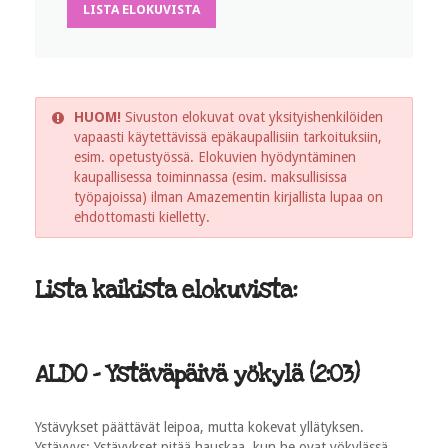
LISTA ELOKUVISTA
HUOM!
Sivuston elokuvat ovat yksityishenkilöiden
vapaasti käytettävissä epäkaupallisiin tarkoituksiin,
esim. opetustyössä. Elokuvien hyödyntäminen
kaupallisessa toiminnassa (esim. maksullisissa
työpajoissa) ilman Amazementin kirjallista lupaa on
ehdottomasti kielletty.
Lista kaikista elokuvista:
ALDO - Ystäväpäivä yökylä (2:03)
Ystävykset päättävät leipoa, mutta kokevat yllätyksen.
Ystävyys: Ystävykset pitää hauskaa, kun he ovat yökylässä.