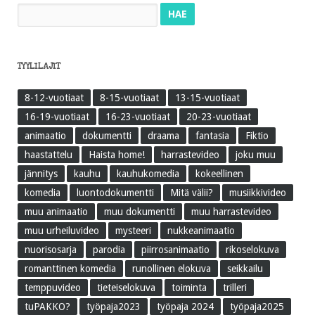
Haku:
TYYLILAJIT
8-12-vuotiaat
8-15-vuotiaat
13-15-vuotiaat
16-19-vuotiaat
16-23-vuotiaat
20-23-vuotiaat
animaatio
dokumentti
draama
fantasia
Fiktio
haastattelu
Haista home!
harrastevideo
joku muu
jännitys
kauhu
kauhukomedia
kokeellinen
komedia
luontodokumentti
Mitä välii?
musiikkivideo
muu animaatio
muu dokumentti
muu harrastevideo
muu urheiluvideo
mysteeri
nukkeanimaatio
nuorisosarja
parodia
piirrosanimaatio
rikoselokuva
romanttinen komedia
runollinen elokuva
seikkailu
temppuvideo
tieteiselokuva
toiminta
trilleri
tuPAKKO?
työpaja2023
työpaja 2024
työpaja2025