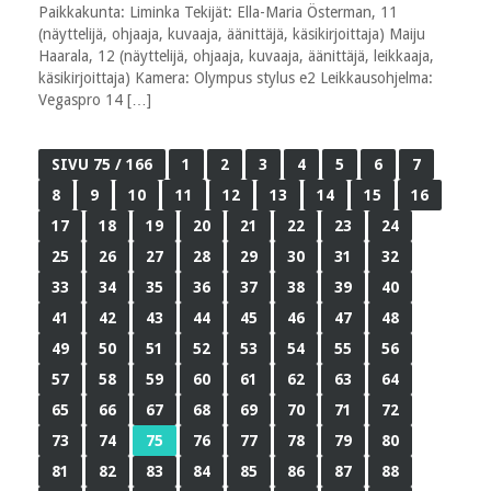
Paikkakunta: Liminka Tekijät: Ella-Maria Österman, 11
(näyttelijä, ohjaaja, kuvaaja, äänittäjä, käsikirjoittaja) Maiju
Haarala, 12 (näyttelijä, ohjaaja, kuvaaja, äänittäjä, leikkaaja,
käsikirjoittaja) Kamera: Olympus stylus e2 Leikkausohjelma:
Vegaspro 14 […]
SIVU 75 / 166
1
2
3
4
5
6
7
8
9
10
11
12
13
14
15
16
17
18
19
20
21
22
23
24
25
26
27
28
29
30
31
32
33
34
35
36
37
38
39
40
41
42
43
44
45
46
47
48
49
50
51
52
53
54
55
56
57
58
59
60
61
62
63
64
65
66
67
68
69
70
71
72
73
74
75
76
77
78
79
80
81
82
83
84
85
86
87
88