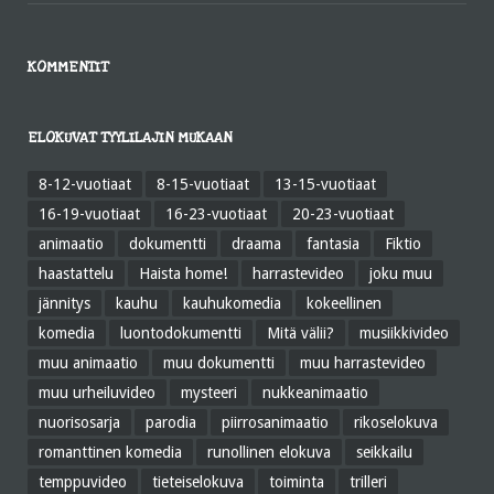
KOMMENTIT
ELOKUVAT TYYLILAJIN MUKAAN
8-12-vuotiaat
8-15-vuotiaat
13-15-vuotiaat
16-19-vuotiaat
16-23-vuotiaat
20-23-vuotiaat
animaatio
dokumentti
draama
fantasia
Fiktio
haastattelu
Haista home!
harrastevideo
joku muu
jännitys
kauhu
kauhukomedia
kokeellinen
komedia
luontodokumentti
Mitä välii?
musiikkivideo
muu animaatio
muu dokumentti
muu harrastevideo
muu urheiluvideo
mysteeri
nukkeanimaatio
nuorisosarja
parodia
piirrosanimaatio
rikoselokuva
romanttinen komedia
runollinen elokuva
seikkailu
temppuvideo
tieteiselokuva
toiminta
trilleri