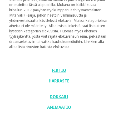
on mainittu tässä alapuolella. Mukana on Kaikki kuvaa -
kilpailun 2017 pääyhteistyökumppani Kehitysvammaliiton
Mitä välii? -sarja, johon haettiin vammaisuutta ja
yhdenvertaisuutta käsitteleviä elokuvia. Muissa kategorioissa
aihetta ei ole määritelty. Allaolevista linkeistä saat listauksen
kyseisen kategorian elokuvista. Huomaa myös oheinen
tyylilajikenttä, josta voit rajata elokuvahaun esim. pelkästään
draamaelokuviin tai vaikka kauhukomedioihin. Linkkien alta
alkaa lista sivuston kaikista elokuvista.
FIKTIO
HARRASTE
DOKKARI
ANIMAATIO