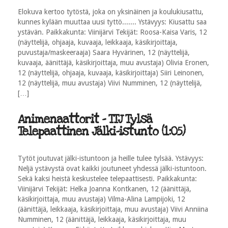
Elokuva kertoo tytöstä, joka on yksinäinen ja koulukiusattu,
kunnes kylään muuttaa uusi tyttö....... Ystävyys: Kiusattu saa
ystävän. Paikkakunta: Viinijärvi Tekijät: Roosa-Kaisa Varis, 12
(näyttelijä, ohjaaja, kuvaaja, leikkaaja, käsikirjoittaja,
puvustaja/maskeeraaja) Saara Hyvärinen, 12 (näyttelijä,
kuvaaja, äänittäjä, käsikirjoittaja, muu avustaja) Olivia Eronen,
12 (näyttelijä, ohjaaja, kuvaaja, käsikirjoittaja) Siiri Leinonen,
12 (näyttelijä, muu avustaja) Viivi Numminen, 12 (näyttelijä,
[…]
Animenaattorit - TTJ Tylsä
Telepaattinen Jälki-istunto (1:05)
Tytöt joutuvat jälki-istuntoon ja heille tulee tylsää. Ystävyys:
Neljä ystävystä ovat kaikki joutuneet yhdessä jälki-istuntoon.
Sekä kaksi heistä keskustelee telepaattisesti. Paikkakunta:
Viinijärvi Tekijät: Helka Joanna Kontkanen, 12 (äänittäjä,
käsikirjoittaja, muu avustaja) Vilma-Alina Lampijoki, 12
(äänittäjä, leikkaaja, käsikirjoittaja, muu avustaja) Viivi Anniina
Numminen, 12 (äänittäjä, leikkaaja, käsikirjoittaja, muu