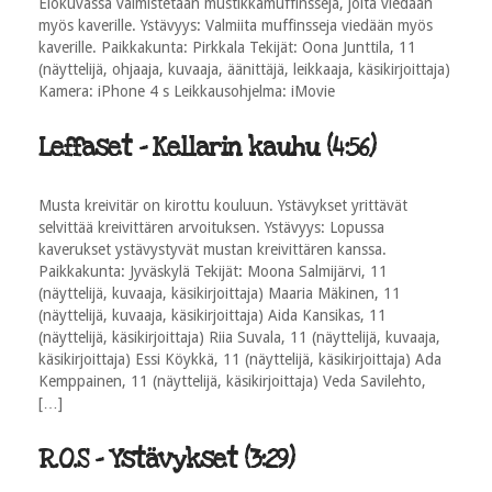
Elokuvassa valmistetaan mustikkamuffinsseja, joita viedään
myös kaverille. Ystävyys: Valmiita muffinsseja viedään myös
kaverille. Paikkakunta: Pirkkala Tekijät: Oona Junttila, 11
(näyttelijä, ohjaaja, kuvaaja, äänittäjä, leikkaaja, käsikirjoittaja)
Kamera: iPhone 4 s Leikkausohjelma: iMovie
Leffaset - Kellarin kauhu (4:56)
Musta kreivitär on kirottu kouluun. Ystävykset yrittävät
selvittää kreivittären arvoituksen. Ystävyys: Lopussa
kaverukset ystävystyvät mustan kreivittären kanssa.
Paikkakunta: Jyväskylä Tekijät: Moona Salmijärvi, 11
(näyttelijä, kuvaaja, käsikirjoittaja) Maaria Mäkinen, 11
(näyttelijä, kuvaaja, käsikirjoittaja) Aida Kansikas, 11
(näyttelijä, käsikirjoittaja) Riia Suvala, 11 (näyttelijä, kuvaaja,
käsikirjoittaja) Essi Köykkä, 11 (näyttelijä, käsikirjoittaja) Ada
Kemppainen, 11 (näyttelijä, käsikirjoittaja) Veda Savilehto,
[…]
R.O.S - Ystävykset (3:29)