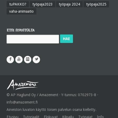
tuPAKKO?
työpaja2023
työpaja 2024
työpaja2025
vaha-animaatio
ETSI SIVUSTOLTA
Haku:
© AP Haglund Oy / Amazement · Y-tunnus: 0702973-8 ·
info@amazement.fi
Aineiston luvaton käyttö toisen palvelun osana kielletty.
Etusivu
Tutoriaalit
Elokuvat
Kilpailu
Työpajat
Info