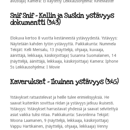
avustaja) Kamera: Ei käytetty Leikkausohjelma: KineMaster
Snif Snif - Kellin ja Suskin ystävyys
dokumentti (3:43)
Elokuva kertoo 8 vuotta kestäneestä ystävyydestä. Ystävyys:
Näytetään kahden tytön ystävyyttä. Paikkakunta: Nummela
Tekijät: Kelli Merisalu, 13 (näyttelijä, ohjaaja, kuvaaja,
äänittäjä, leikkaaja, käsikirjoittaja) Susanna Suomalainen, 14
(näyttelijä, äänittäjä, leikkaaja, käsikirjoittaja) Kamera: Iphone
5s Leikkausohjelma: I Movie
Kaverukset - Ikuinen ystävyys (3:45)
Ystävykset ratsastelevat ja heille tulee erimielisyyksiä. He
saavat kuitenkin sovittua riidan ja ystävyys jatkuu ikuisesti.
Ystävyys: Ystävykset harrastavat yhdessä ja saavat selvitettyä
asiat vaikka tulisi riitaa. Paikkakunta: Savonlinna Tekijät:
Moona Laamanen, 9 (näyttelijä, leikkaaja, käsikirjoittaja)
Vappu Hartikainen, (näyttelijä, ohjaaja, leikkaaja) Venny