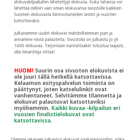
elokuvakilpailuihin lähetettyjä elokuvia. Kuka tahansa voi
lähettää milloin vain oman elokuvansa sivustolle kaikkien
Suomen elokuvasta kiinnostuneiden lasten ja nuorten
katsottavaksi.
Julkaisemme uudet elokuvat mahdollisimman pian ja
annamme niistä palautetta. Sivustolla on julkaistu jo yli
1600 elokuvaa. Tarjontaan kannattaakin tutustua laajasti,
sillä timantteja riittää!
HUOM!
Suurin osa sivuston elokuvista ei
ole juuri tällä hetkellä katsottavissa.
Kelaamon esityspalvelun toiminta on
päättynyt, joten katselulinkit ovat
vanhentuneet. Selvitämme tilannetta ja
elokuvat palautuvat katsottaviksi
myöhemmin.
Kaikki kuvaa -kilpailun eri
vuosien finalistielokuvat ovat
katsottavissa.
Olemme jakaneet julkaistut elokuvat pääkategorioihin, jotka