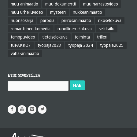
muu animaatio
muu dokumentti
muu harrastevideo
muu urheiluvideo
mysteeri
nukkeanimaatio
nuorisosarja
parodia
piirrosanimaatio
rikoselokuva
romanttinen komedia
runollinen elokuva
seikkailu
temppuvideo
tieteiselokuva
toiminta
trilleri
tuPAKKO?
työpaja2023
työpaja 2024
työpaja2025
vaha-animaatio
ETSI SIVUSTOLTA
Haku: