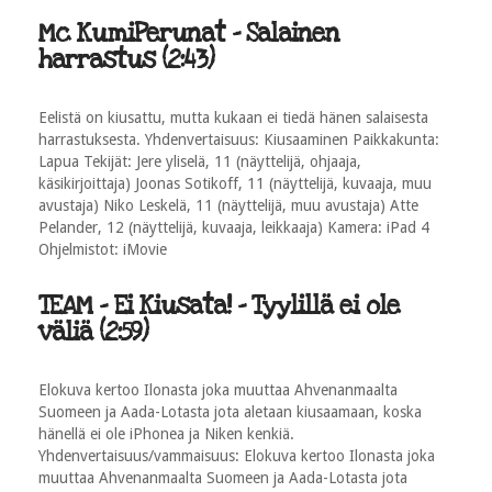
Mc KumiPerunat - Salainen
harrastus (2:43)
Eelistä on kiusattu, mutta kukaan ei tiedä hänen salaisesta
harrastuksesta. Yhdenvertaisuus: Kiusaaminen Paikkakunta:
Lapua Tekijät: Jere yliselä, 11 (näyttelijä, ohjaaja,
käsikirjoittaja) Joonas Sotikoff, 11 (näyttelijä, kuvaaja, muu
avustaja) Niko Leskelä, 11 (näyttelijä, muu avustaja) Atte
Pelander, 12 (näyttelijä, kuvaaja, leikkaaja) Kamera: iPad 4
Ohjelmistot: iMovie
TEAM - Ei Kiusata! - Tyylillä ei ole
väliä (2:59)
Elokuva kertoo Ilonasta joka muuttaa Ahvenanmaalta
Suomeen ja Aada-Lotasta jota aletaan kiusaamaan, koska
hänellä ei ole iPhonea ja Niken kenkiä.
Yhdenvertaisuus/vammaisuus: Elokuva kertoo Ilonasta joka
muuttaa Ahvenanmaalta Suomeen ja Aada-Lotasta jota