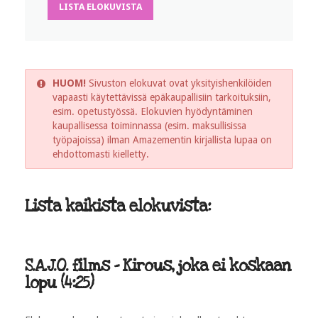
LISTA ELOKUVISTA
HUOM!
Sivuston elokuvat ovat yksityishenkilöiden
vapaasti käytettävissä epäkaupallisiin tarkoituksiin,
esim. opetustyössä. Elokuvien hyödyntäminen
kaupallisessa toiminnassa (esim. maksullisissa
työpajoissa) ilman Amazementin kirjallista lupaa on
ehdottomasti kielletty.
Lista kaikista elokuvista:
S.A.J.O. films - Kirous, joka ei koskaan
lopu (4:25)