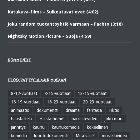
Katukuva-films – Sulkeutuvat ovet (4:02)
Joku random tuotantoyhtiö varmaan – Paahto (3:18)
Nightsky Motion Picture – Suoja (4:59)
KOMMENTIT
ELOKUVAT TYYLILAJIN MUKAAN
8-12-vuotiaat
8-15-vuotiaat
13-15-vuotiaat
16-19-vuotiaat
16-23-vuotiaat
20-23-vuotiaat
animaatio
dokumentti
draama
fantasia
Fiktio
haastattelu
Haista home!
harrastevideo
joku muu
jännitys
kauhu
kauhukomedia
kokeellinen
komedia
luontodokumentti
Mitä välii?
musiikkivideo