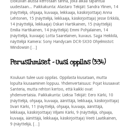
Elokuvan alussa kerrotaan tarina, joka alkaa tapahtua
uudestaan... Paikkakunta: Alastaro Tekijät: Sandra Ylinen, 14
(näyttelijä, ohjaaja, kuvaaja, leikkaaja, käsikirjoittaja) Anna
Lehtonen, 15 (näyttelijä, leikkaaja, käsikirjoittaja) Jesse Erkkilä,
14 (näyttelijä, leikkaaja) Oskari Hartikainen, 15 (näyttelijä)
Emilia Hartikainen, 14 (näyttelijä) Emmi Pohjalainen, 14
(näyttelijä, kuvaaja) Lotta Saarelainen, kuvaus. Saga Heikkilä,
näyttelijä Kamera: Sony Handycam DCR-SX30 Ohjelmistot:
Windowsin […]
PerusIhmiset - Uusi oppilas (3:34)
Kouluun tulee uusi oppilas. Oppilasta kiusataan, mutta
lopulta kiusaaminen loppuu. Yhdenvertaisuus: Pojat kiusaavat
Santeria, mutta rehtori kertoo, että kaikki ovat
yhdenvertaisia. Paikkakunta: Lieksa Tekijät: Eero Kärki, 10
(näyttelijä, ohjaaja, kuvaaja, äänittäjä, leikkaaja, käsikirjoittaja)
Iivari Kärki, 11 (näyttelijä, ohjaaja, kuvaaja, äänittäjä,
leikkaaja, käsikirjoittaja) Viljami Kärki, 9 (näyttelijä, ohjaaja,
kuvaaja, äänittäjä, leikkaaja, käsikirjoittaja) Veeti Laatikainen,
9 (näyttelijä, […]