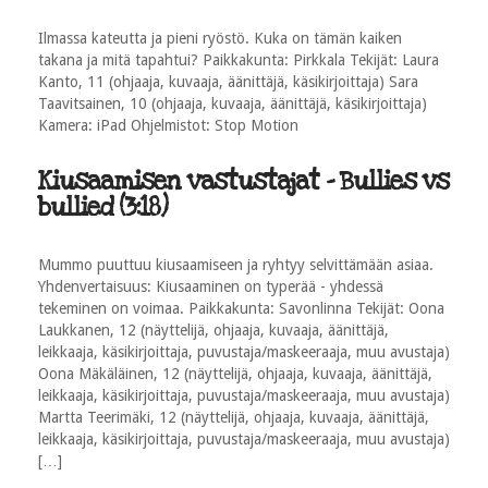
Ilmassa kateutta ja pieni ryöstö. Kuka on tämän kaiken
takana ja mitä tapahtui? Paikkakunta: Pirkkala Tekijät: Laura
Kanto, 11 (ohjaaja, kuvaaja, äänittäjä, käsikirjoittaja) Sara
Taavitsainen, 10 (ohjaaja, kuvaaja, äänittäjä, käsikirjoittaja)
Kamera: iPad Ohjelmistot: Stop Motion
Kiusaamisen vastustajat - Bullies vs
bullied (3:18)
Mummo puuttuu kiusaamiseen ja ryhtyy selvittämään asiaa.
Yhdenvertaisuus: Kiusaaminen on typerää - yhdessä
tekeminen on voimaa. Paikkakunta: Savonlinna Tekijät: Oona
Laukkanen, 12 (näyttelijä, ohjaaja, kuvaaja, äänittäjä,
leikkaaja, käsikirjoittaja, puvustaja/maskeeraaja, muu avustaja)
Oona Mäkäläinen, 12 (näyttelijä, ohjaaja, kuvaaja, äänittäjä,
leikkaaja, käsikirjoittaja, puvustaja/maskeeraaja, muu avustaja)
Martta Teerimäki, 12 (näyttelijä, ohjaaja, kuvaaja, äänittäjä,
leikkaaja, käsikirjoittaja, puvustaja/maskeeraaja, muu avustaja)
[…]