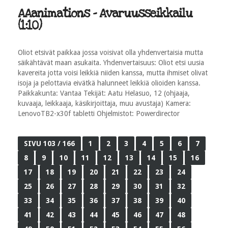
AAanimations - Avaruusseikkailu
(1:10)
Oliot etsivät paikkaa jossa voisivat olla yhdenvertaisia mutta
säikähtävät maan asukaita. Yhdenvertaisuus: Oliot etsi uusia
kavereita jotta voisi leikkiä niiden kanssa, mutta ihmiset olivat
isoja ja pelottavia eivätkä halunneet leikkiä olioiden kanssa.
Paikkakunta: Vantaa Tekijät: Aatu Helasuo, 12 (ohjaaja,
kuvaaja, leikkaaja, käsikirjoittaja, muu avustaja) Kamera:
LenovoTB2-x30f tabletti Ohjelmistot: Powerdirector
SIVU 103 / 166
1
2
3
4
5
6
7
8
9
10
11
12
13
14
15
16
17
18
19
20
21
22
23
24
25
26
27
28
29
30
31
32
33
34
35
36
37
38
39
40
41
42
43
44
45
46
47
48