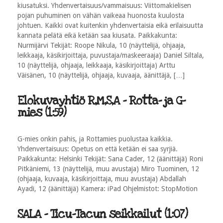
kiusatuksi. Yhdenvertaisuus/vammaisuus: Viittomakielisen
pojan puhuminen on vähän vaikeaa huonosta kuulosta
johtuen. Kaikki ovat kuitenkin yhdenvertaisia eikä erilaisuutta
kannata pelätä eikä ketään saa kiusata. Paikkakunta:
Nurmijärvi Tekijät: Roope Nikula, 10 (näyttelijä, ohjaaja,
leikkaaja, käsikirjoittaja, puvustaja/maskeeraaja) Daniel Siltala,
10 (näyttelijä, ohjaaja, leikkaaja, käsikirjoittaja) Arttu
Väisänen, 10 (näyttelijä, ohjaaja, kuvaaja, äänittäjä, […]
Elokuvayhtiö R,M,S,A - Rotta- ja G-
mies (1:59)
G-mies onkin pahis, ja Rottamies puolustaa kaikkia.
Yhdenvertaisuus: Opetus on että ketään ei saa syrjiä.
Paikkakunta: Helsinki Tekijät: Sana Cader, 12 (äänittäjä) Roni
Pitkäniemi, 13 (näyttelijä, muu avustaja) Miro Tuominen, 12
(ohjaaja, kuvaaja, käsikirjoittaja, muu avustaja) Abdallah
Ayadi, 12 (äänittäjä) Kamera: iPad Ohjelmistot: StopMotion
SALA - Ticu-Tacun seikkailut (1:07)