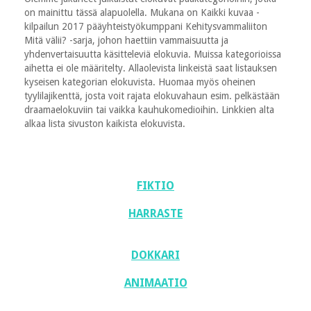
on mainittu tässä alapuolella. Mukana on Kaikki kuvaa -
kilpailun 2017 pääyhteistyökumppani Kehitysvammaliiton
Mitä välii? -sarja, johon haettiin vammaisuutta ja
yhdenvertaisuutta käsitteleviä elokuvia. Muissa kategorioissa
aihetta ei ole määritelty. Allaolevista linkeistä saat listauksen
kyseisen kategorian elokuvista. Huomaa myös oheinen
tyylilajikenttä, josta voit rajata elokuvahaun esim. pelkästään
draamaelokuviin tai vaikka kauhukomedioihin. Linkkien alta
alkaa lista sivuston kaikista elokuvista.
FIKTIO
HARRASTE
DOKKARI
ANIMAATIO