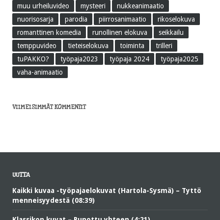
muu urheiluvideo
mysteeri
nukkeanimaatio
nuorisosarja
parodia
piirrosanimaatio
rikoselokuva
romanttinen komedia
runollinen elokuva
seikkailu
temppuvideo
tieteiselokuva
toiminta
trilleri
tuPAKKO?
työpaja2023
työpaja 2024
työpaja2025
vaha-animaatio
VIIMEISIMMÄT KOMMENTIT
UUTTA
Kaikki kuvaa -työpajaelokuvat (Hartola-Sysmä) – Tyttö
menneisyydestä (08:39)
Klassikon kuvat – Punottu yhteen (4:21)