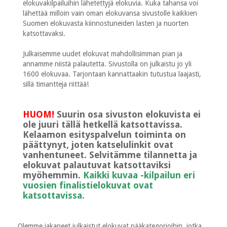
elokuvakilpailuihin lähetettyjä elokuvia. Kuka tahansa voi
lähettää milloin vain oman elokuvansa sivustolle kaikkien
Suomen elokuvasta kiinnostuneiden lasten ja nuorten
katsottavaksi.
Julkaisemme uudet elokuvat mahdollisimman pian ja
annamme niistä palautetta. Sivustolla on julkaistu jo yli
1600 elokuvaa. Tarjontaan kannattaakin tutustua laajasti,
sillä timantteja riittää!
HUOM!
Suurin osa sivuston elokuvista ei
ole juuri tällä hetkellä katsottavissa.
Kelaamon esityspalvelun toiminta on
päättynyt, joten katselulinkit ovat
vanhentuneet. Selvitämme tilannetta ja
elokuvat palautuvat katsottaviksi
myöhemmin.
Kaikki kuvaa -kilpailun eri
vuosien finalistielokuvat ovat
katsottavissa.
Olemme jakaneet julkaistut elokuvat pääkategorioihin, jotka