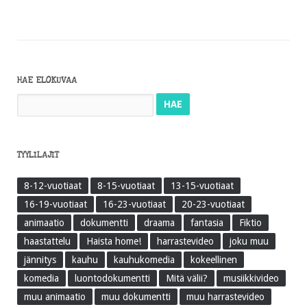
HAE ELOKUVAA
Haku:
TYYLILAJIT
8-12-vuotiaat
8-15-vuotiaat
13-15-vuotiaat
16-19-vuotiaat
16-23-vuotiaat
20-23-vuotiaat
animaatio
dokumentti
draama
fantasia
Fiktio
haastattelu
Haista home!
harrastevideo
joku muu
jännitys
kauhu
kauhukomedia
kokeellinen
komedia
luontodokumentti
Mitä välii?
musiikkivideo
muu animaatio
muu dokumentti
muu harrastevideo