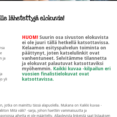
le lähetettyjä elokuvia!
HUOM!
Suurin osa sivuston elokuvista
ei ole juuri tällä hetkellä katsottavissa.
Kelaamon esityspalvelun toiminta on
nsa
päättynyt, joten katselulinkit ovat
le
vanhentuneet. Selvitämme tilannetta
n ja
ja elokuvat palautuvat katsottaviksi
myöhemmin.
Kaikki kuvaa -kilpailun eri
vuosien finalistielokuvat ovat
ja
katsottavissa.
o yli
n, jotka on mainittu tässä alapuolella. Mukana on Kaikki kuvaa -
ton Mitä välii? -sarja, johon haettiin vammaisuutta ja
rioissa aihetta ei ole määritelty. Allaolevista linkeistä saat listauksen