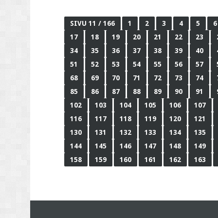
SIVU 11 / 166
1
2
3
4
5
6
17
18
19
20
21
22
23
34
35
36
37
38
39
40
51
52
53
54
55
56
57
68
69
70
71
72
73
74
85
86
87
88
89
90
91
102
103
104
105
106
107
116
117
118
119
120
121
130
131
132
133
134
135
144
145
146
147
148
149
158
159
160
161
162
163