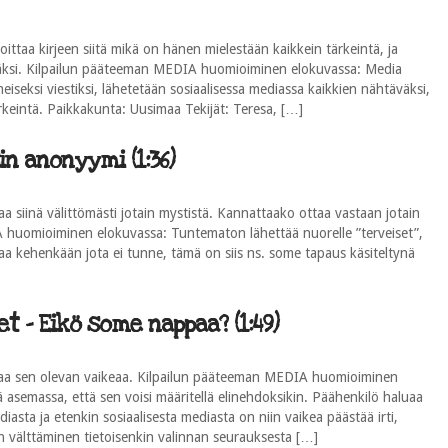
oittaa kirjeen siitä mikä on hänen mielestään kaikkein tärkeintä, ja
väksi. Kilpailun pääteeman MEDIA huomioiminen elokuvassa: Media
meiseksi viestiksi, lähetetään sosiaalisessa mediassa kaikkien nähtäväksi,
ärkeintä. Paikkakunta: Uusimaa Tekijät: Teresa, […]
n anonyymi (1:36)
siinä välittömästi jotain mystistä. Kannattaako ottaa vastaan jotain
 huomioiminen elokuvassa: Tuntematon lähettää nuorelle ”terveiset”,
taa kehenkään jota ei tunne, tämä on siis ns. some tapaus käsiteltynä
 - Eikö some nappaa? (1:49)
aa sen olevan vaikeaa. Kilpailun pääteeman MEDIA huomioiminen
asemassa, että sen voisi määritellä elinehdoksikin. Päähenkilö haluaa
asta ja etenkin sosiaalisesta mediasta on niin vaikea päästää irti,
n välttäminen tietoisenkin valinnan seurauksesta […]