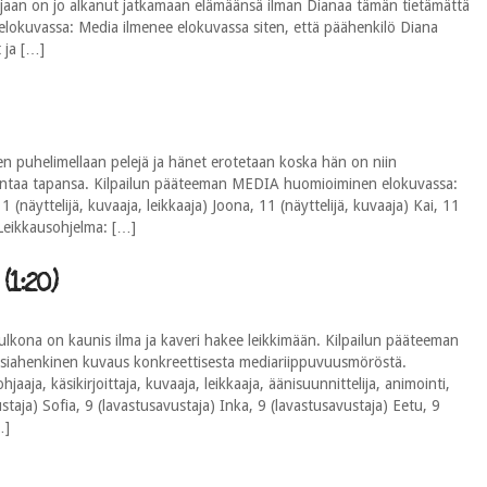
ijaan on jo alkanut jatkamaan elämäänsä ilman Dianaa tämän tietämättä
lokuvassa: Media ilmenee elokuvassa siten, että päähenkilö Diana
 ja […]
nen puhelimellaan pelejä ja hänet erotetaan koska hän on niin
arantaa tapansa. Kilpailun pääteeman MEDIA huomioiminen elokuvassa:
1 (näyttelijä, kuvaaja, leikkaaja) Joona, 11 (näyttelijä, kuvaaja) Kai, 11
 Leikkausohjelma: […]
(1:20)
lkona on kaunis ilma ja kaveri hakee leikkimään. Kilpailun pääteeman
iahenkinen kuvaus konkreettisesta mediariippuvuusmöröstä.
hjaaja, käsikirjoittaja, kuvaaja, leikkaaja, äänisuunnittelija, animointi,
ustaja) Sofia, 9 (lavastusavustaja) Inka, 9 (lavastusavustaja) Eetu, 9
…]