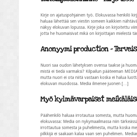
Kirje on ajatuspohjainen työ. Elokuvassa henkilö kirj
haluaa lähettää sen viestin someen kaikkien nähtä
näkyy elokuvan lopussa. Kirje joka on kirjoitettu vii
jotta he huomaisivat mikä on kirjoittajan mielestä t
Anonyymi production - Terveisi
Nuori saa oudon lähetyksen ovensa taakse ja huomaa 
mistä ei tiedä varmaksi? Kilpailun pääteeman MEDIA
mutta nuori ei ota niitä vastaan koska ei halua luot
elokuvan muodossa. Media ilmenee juonen […]
Myö kylmävarpaiset meikäläiset
Päähenkilö haluaa irrotautua somesta, mutta huom
elokuvassa: Media on nykymaailmassa niin tärkeässä 
irrottautua somesta ja puhelimesta, mutta koska medi
pilkkijä ei saakaan kalaa vaan sen puhelimen. Media