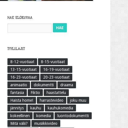
HAE ELOKUVAA
Haku:
TYYLILAJIT
8-12-vuotiaat
8-15-vuotiaat
13-15-vuotiaat
16-19-vuotiaat
16-23-vuotiaat
20-23-vuotiaat
animaatio
dokumentti
draama
fantasia
Fiktio
haastattelu
Haista home!
harrastevideo
joku muu
jännitys
kauhu
kauhukomedia
kokeellinen
komedia
luontodokumentti
Mitä välii?
musiikkivideo