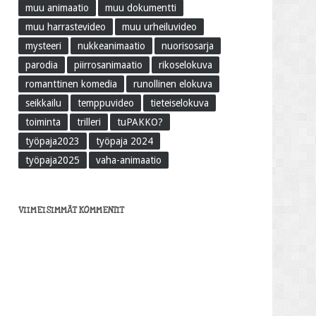
muu animaatio
muu dokumentti
muu harrastevideo
muu urheiluvideo
mysteeri
nukkeanimaatio
nuorisosarja
parodia
piirrosanimaatio
rikoselokuva
romanttinen komedia
runollinen elokuva
seikkailu
temppuvideo
tieteiselokuva
toiminta
trilleri
tuPAKKO?
työpaja2023
työpaja 2024
työpaja2025
vaha-animaatio
VIIMEISIMMÄT KOMMENTIT