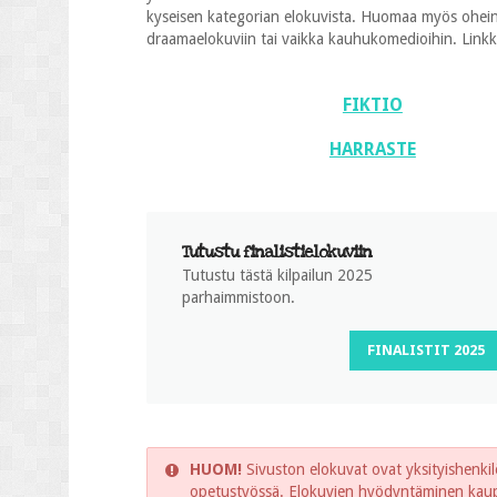
kyseisen kategorian elokuvista. Huomaa myös oheinen
draamaelokuviin tai vaikka kauhukomedioihin. Linkkien
FIKTIO
HARRASTE
Tutustu finalistielokuviin
Tutustu tästä kilpailun 2025
parhaimmistoon.
FINALISTIT 2025
HUOM!
Sivuston elokuvat ovat yksityishenkilö
opetustyössä. Elokuvien hyödyntäminen kaupal