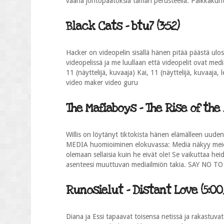
vääriä johtopäätöksiä tämän perusteella. Paikkakunta:
Black Cats - btu7 (3:52)
Hacker on videopelin sisällä hänen pitää päästä u
videopelissä ja me luullaan että videopelit ovat medi
11 (näyttelijä, kuvaaja) Kai, 11 (näyttelijä, kuvaaj
video maker video guru
The Mafiaboys - The Rise of the 
Willis on löytänyt tiktokista hänen elämälleen uud
MEDIA huomioiminen elokuvassa: Media näkyy meidän 
olemaan sellaisia kuin he eivät ole! Se vaikuttaa he
asenteesi muuttuvan mediailmiön takia. SAY NO
Runosielut - Distant Love (5:00
Diana ja Essi tapaavat toisensa netissä ja rakastuvat