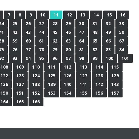
7
8
9
10
11
12
13
14
15
16
24
25
26
27
28
29
30
31
32
33
41
42
43
44
45
46
47
48
49
50
58
59
60
61
62
63
64
65
66
67
75
76
77
78
79
80
81
82
83
84
92
93
94
95
96
97
98
99
100
101
108
109
110
111
112
113
114
115
122
123
124
125
126
127
128
129
136
137
138
139
140
141
142
143
150
151
152
153
154
155
156
157
164
165
166