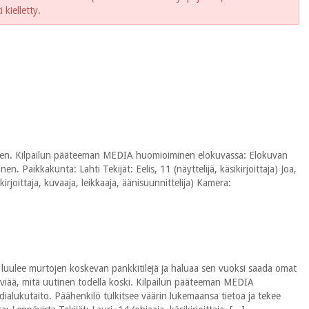
kielletty.
lisen. Kilpailun pääteeman MEDIA huomioiminen elokuvassa: Elokuvan
 Paikkakunta: Lahti Tekijät: Eelis, 11 (näyttelijä, käsikirjoittaja) Joa,
sikirjoittaja, kuvaaja, leikkaaja, äänisuunnittelija) Kamera:
n luulee murtojen koskevan pankkitilejä ja haluaa sen vuoksi saada omat
lviää, mitä uutinen todella koski. Kilpailun pääteeman MEDIA
lukutaito. Päähenkilö tulkitsee väärin lukemaansa tietoa ja tekee