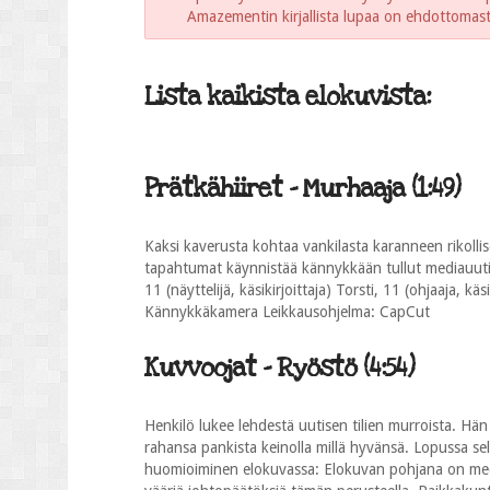
Amazementin kirjallista lupaa on ehdottomasti 
Lista kaikista elokuvista:
Prätkähiiret - Murhaaja (1:49)
Kaksi kaverusta kohtaa vankilasta karanneen rikol
tapahtumat käynnistää kännykkään tullut mediauutinen.
11 (näyttelijä, käsikirjoittaja) Torsti, 11 (ohjaaja, kä
Kännykkäkamera Leikkausohjelma: CapCut
Kuvvoojat - Ryöstö (4:54)
Henkilö lukee lehdestä uutisen tilien murroista. Hä
rahansa pankista keinolla millä hyvänsä. Lopussa se
huomioiminen elokuvassa: Elokuvan pohjana on media