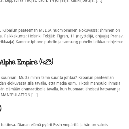
 Leppävirta Tekijät: Lauri, 14 (ohjaaja, käsikirjoittaja, […]
los. Kilpailun pääteeman MEDIA huomioiminen elokuvassa: Ihminen on
a. Paikkakunta: Helsinki Tekijät: Tigran, 11 (näyttelijä, ohjaaja) Pranav,
a, leikkaaja) Kamera: iphone puhelin ja samsung puhelin Leikkausohjelma:
Alpha Empire (4:23)
en suunnan. Mutta mihin tämä suunta johtaa? Kilpailun pääteeman
elokuvassa sillä tavalla, että media esim. Tiktok manipuloi ihmisiä
idän elämään dramaattisella tavalla, kun huomaat läheisesi katoavan ja
 TO MANIPULATION […]
)
 toisiinsa. Dianan elämä pyörii Essin ympärillä ja hän on valmis