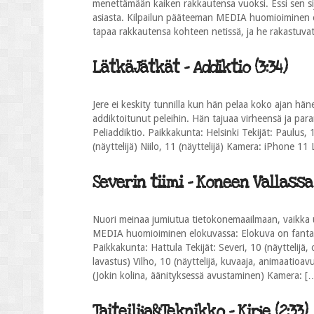
menettämään kaiken rakkautensa vuoksi. Essi sen s
asiasta. Kilpailun pääteeman MEDIA huomioiminen e
tapaa rakkautensa kohteen netissä, ja he rakastuvat
LätkäJätkät - Addiktio (3:34)
Jere ei keskity tunnilla kun hän pelaa koko ajan hä
addiktoitunut peleihin. Hän tajuaa virheensä ja p
Peliaddiktio. Paikkakunta: Helsinki Tekijät: Paulus, 1
(näyttelijä) Niilo, 11 (näyttelijä) Kamera: iPhone 11
Severin tiimi - Koneen Vallassa 
Nuori meinaa jumiutua tietokonemaailmaan, vaikka u
MEDIA huomioiminen elokuvassa: Elokuva on fantas
Paikkakunta: Hattula Tekijät: Severi, 10 (näyttelijä, o
lavastus) Vilho, 10 (näyttelijä, kuvaaja, animaatioav
(Jokin kolina, äänityksessä avustaminen) Kamera: [
Taiteilija&Teknikko - Kirje (2:33)