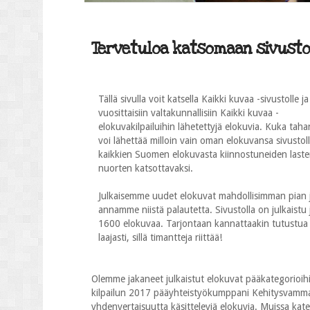
Tervetuloa katsomaan sivustol
Tällä sivulla voit katsella Kaikki kuvaa -sivustolle ja
vuosittaisiin valtakunnallisiin Kaikki kuvaa -
elokuvakilpailuihin lähetettyjä elokuvia. Kuka taha
voi lähettää milloin vain oman elokuvansa sivustol
kaikkien Suomen elokuvasta kiinnostuneiden laste
nuorten katsottavaksi.
Julkaisemme uudet elokuvat mahdollisimman pian 
annamme niistä palautetta. Sivustolla on julkaistu j
1600 elokuvaa. Tarjontaan kannattaakin tutustua
laajasti, sillä timantteja riittää!
Olemme jakaneet julkaistut elokuvat pääkategorioihi
kilpailun 2017 pääyhteistyökumppani Kehitysvammalii
yhdenvertaisuutta käsitteleviä elokuvia. Muissa katego